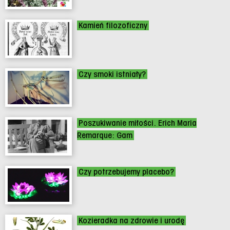
Kamień filozoficzny
Czy smoki istniały?
Poszukiwanie miłości. Erich Maria
Remarque: Gam
Czy potrzebujemy placebo?
Kozieradka na zdrowie i urodę