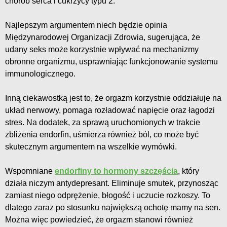
chorób serca i cukrzycy typu 2.
Najlepszym argumentem niech będzie opinia
Międzynarodowej Organizacji Zdrowia, sugerująca, że
udany seks może korzystnie wpływać na mechanizmy
obronne organizmu, usprawniając funkcjonowanie systemu
immunologicznego.
Inną ciekawostką jest to, że orgazm korzystnie oddziałuje na
układ nerwowy, pomaga rozładować napięcie oraz łagodzi
stres. Na dodatek, za sprawą uruchomionych w trakcie
zbliżenia endorfin, uśmierza również ból, co może być
skutecznym argumentem na wszelkie wymówki.
Wspomniane
endorfiny to hormony szczęścia
, który
działa niczym antydepresant. Eliminuje smutek, przynosząc
zamiast niego odprężenie, błogość i uczucie rozkoszy. To
dlatego zaraz po stosunku największą ochotę mamy na sen.
Można więc powiedzieć, że orgazm stanowi również