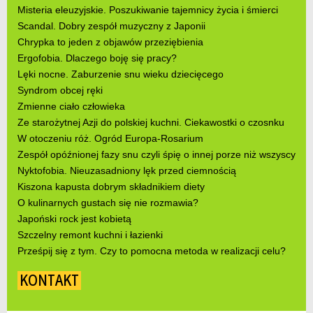
Misteria eleuzyjskie. Poszukiwanie tajemnicy życia i śmierci
Scandal. Dobry zespół muzyczny z Japonii
Chrypka to jeden z objawów przeziębienia
Ergofobia. Dlaczego boję się pracy?
Lęki nocne. Zaburzenie snu wieku dziecięcego
Syndrom obcej ręki
Zmienne ciało człowieka
Ze starożytnej Azji do polskiej kuchni. Ciekawostki o czosnku
W otoczeniu róż. Ogród Europa-Rosarium
Zespół opóźnionej fazy snu czyli śpię o innej porze niż wszyscy
Nyktofobia. Nieuzasadniony lęk przed ciemnością
Kiszona kapusta dobrym składnikiem diety
O kulinarnych gustach się nie rozmawia?
Japoński rock jest kobietą
Szczelny remont kuchni i łazienki
Prześpij się z tym. Czy to pomocna metoda w realizacji celu?
KONTAKT