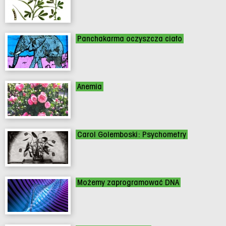
Panchakarma oczyszcza ciało
Anemia
Carol Golemboski: Psychometry
Możemy zaprogramować DNA