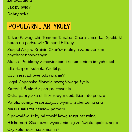
Zdrowa dieta
Jak by było?
Dobry seks
POPULARNE ARTYKUŁY
Takao Kawaguchi, Tomomi Tanabe: Chora tancerka. Spektakl
butoh na podstawie Tatsumi Hijikaty
Zespół Alicji w Krainie Czarów realnym zaburzeniem
psychosensorycznym
Afazja. Problemy z mówieniem i rozumieniem innych osób
Ella Harper. Kobieta Wielbłąd
Czym jest zdrowe odżywianie?
Ikigai. Japońska filozofia szczęśliwego życia
Karōshi. Śmierć z przepracowania
Ostra papryczka chilli zdrowym dodatkiem do potraw
Paraliż senny. Przerażający wymiar zaburzenia snu
Maska lekarza czasów pomoru
9 powodów, żeby odstawić kawę rozpuszczalną
Hikikomori. Skuteczne wycofanie się ze świata społecznego
Czy kolor oczu się zmienia?