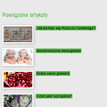
Powiązane artykuły
Jak pozbyć się tłuszczu trzewnego?
Anachroniczna monogamia
Dobry owoc granatu
Czym jest szczęście?