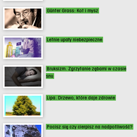
Günter Grass: Kot i mysz
Letnie upały niebezpieczne
Bruksizm. Zgrzytanie zębami w czasie
snu
Lipa. Drzewo, które daje zdrowie
Pocisz się czy cierpisz na nadpotliwość?