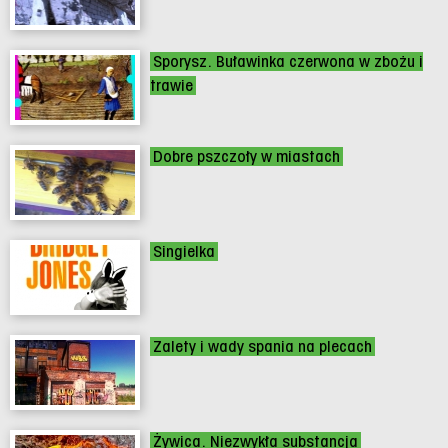
Sporysz. Buławinka czerwona w zbożu i
trawie
Dobre pszczoły w miastach
Singielka
Zalety i wady spania na plecach
Żywica. Niezwykła substancja