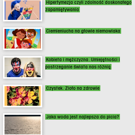
Hipertymezja czyli zdolność doskonałego
zapamiętywania
Ciemieniucha na głowie niemowlaka
Kobieta i mężczyzna. Umiejętności i
postrzeganie świata nas różnią
Czystek. Zioło na zdrowie
Jaka woda jest najlepsza do picia?