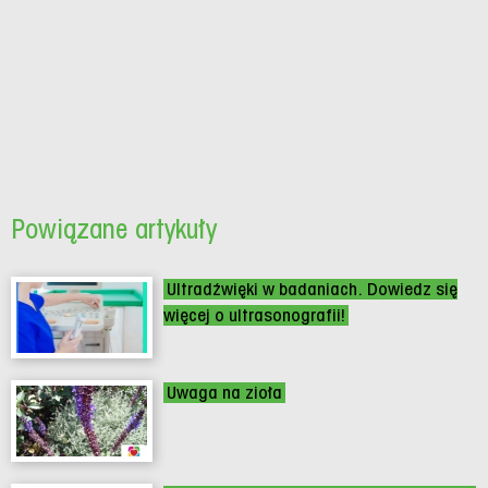
Powiązane artykuły
Ultradźwięki w badaniach. Dowiedz się
więcej o ultrasonografii!
Uwaga na zioła