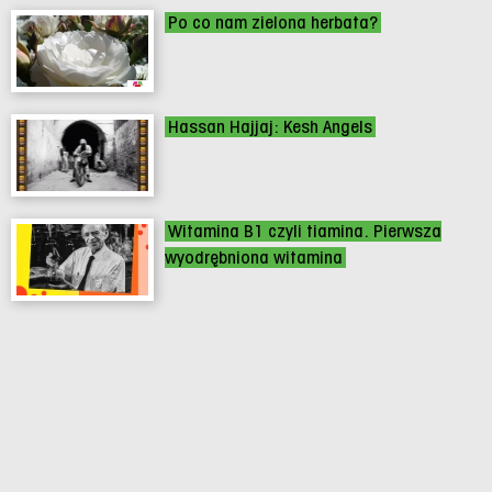
Po co nam zielona herbata?
Hassan Hajjaj: Kesh Angels
Witamina B1 czyli tiamina. Pierwsza
wyodrębniona witamina