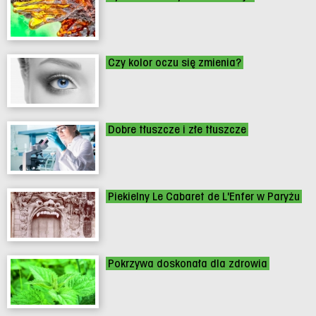
Czy kolor oczu się zmienia?
Dobre tłuszcze i złe tłuszcze
Piekielny Le Cabaret de L'Enfer w Paryżu
Pokrzywa doskonała dla zdrowia