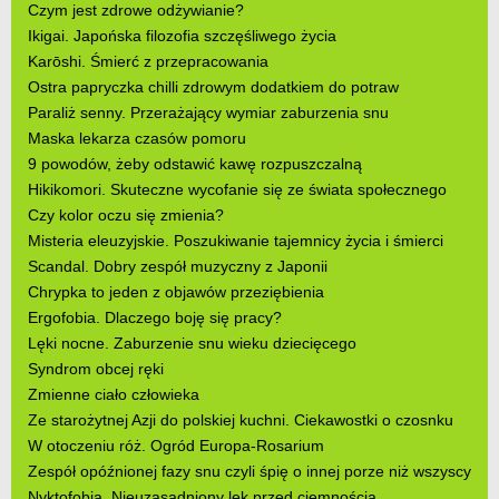
Czym jest zdrowe odżywianie?
Ikigai. Japońska filozofia szczęśliwego życia
Karōshi. Śmierć z przepracowania
Ostra papryczka chilli zdrowym dodatkiem do potraw
Paraliż senny. Przerażający wymiar zaburzenia snu
Maska lekarza czasów pomoru
9 powodów, żeby odstawić kawę rozpuszczalną
Hikikomori. Skuteczne wycofanie się ze świata społecznego
Czy kolor oczu się zmienia?
Misteria eleuzyjskie. Poszukiwanie tajemnicy życia i śmierci
Scandal. Dobry zespół muzyczny z Japonii
Chrypka to jeden z objawów przeziębienia
Ergofobia. Dlaczego boję się pracy?
Lęki nocne. Zaburzenie snu wieku dziecięcego
Syndrom obcej ręki
Zmienne ciało człowieka
Ze starożytnej Azji do polskiej kuchni. Ciekawostki o czosnku
W otoczeniu róż. Ogród Europa-Rosarium
Zespół opóźnionej fazy snu czyli śpię o innej porze niż wszyscy
Nyktofobia. Nieuzasadniony lęk przed ciemnością