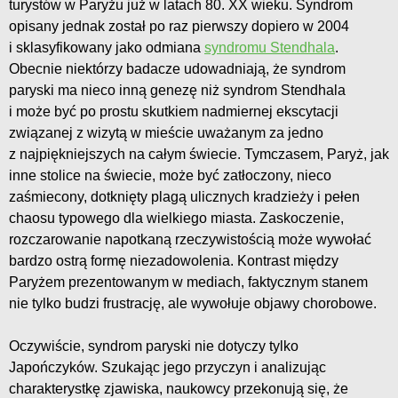
turystów w Paryżu już w latach 80. XX wieku. Syndrom
opisany jednak został po raz pierwszy dopiero w 2004
i sklasyfikowany jako odmiana
syndromu Stendhala
.
Obecnie niektórzy badacze udowadniają, że syndrom
paryski ma nieco inną genezę niż syndrom Stendhala
i może być po prostu skutkiem nadmiernej ekscytacji
związanej z wizytą w mieście uważanym za jedno
z najpiękniejszych na całym świecie. Tymczasem, Paryż, jak
inne stolice na świecie, może być zatłoczony, nieco
zaśmiecony, dotknięty plagą ulicznych kradzieży i pełen
chaosu typowego dla wielkiego miasta. Zaskoczenie,
rozczarowanie napotkaną rzeczywistością może wywołać
bardzo ostrą formę niezadowolenia. Kontrast między
Paryżem prezentowanym w mediach, faktycznym stanem
nie tylko budzi frustrację, ale wywołuje objawy chorobowe.
Oczywiście, syndrom paryski nie dotyczy tylko
Japończyków. Szukając jego przyczyn i analizując
charakterystkę zjawiska, naukowcy przekonują się, że