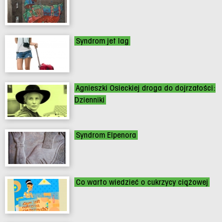
Syndrom jet lag
Agnieszki Osieckiej droga do dojrzałości:
Dzienniki
Syndrom Elpenora
Co warto wiedzieć o cukrzycy ciążowej