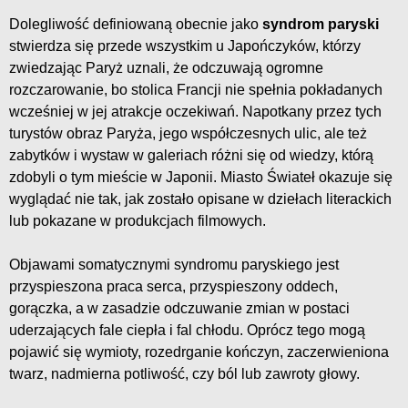
Dolegliwość definiowaną obecnie jako
syndrom paryski
stwierdza się przede wszystkim u Japończyków, którzy
zwiedzając Paryż uznali, że odczuwają ogromne
rozczarowanie, bo stolica Francji nie spełnia pokładanych
wcześniej w jej atrakcje oczekiwań. Napotkany przez tych
turystów obraz Paryża, jego współczesnych ulic, ale też
zabytków i wystaw w galeriach różni się od wiedzy, którą
zdobyli o tym mieście w Japonii. Miasto Świateł okazuje się
wyglądać nie tak, jak zostało opisane w dziełach literackich
lub pokazane w produkcjach filmowych.
Objawami somatycznymi syndromu paryskiego jest
przyspieszona praca serca, przyspieszony oddech,
gorączka, a w zasadzie odczuwanie zmian w postaci
uderzających fale ciepła i fal chłodu. Oprócz tego mogą
pojawić się wymioty, rozedrganie kończyn, zaczerwieniona
twarz, nadmierna potliwość, czy ból lub zawroty głowy.