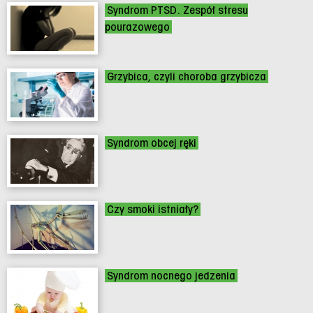
Syndrom PTSD. Zespół stresu
pourazowego
Grzybica, czyli choroba grzybicza
Syndrom obcej ręki
Czy smoki istniały?
Syndrom nocnego jedzenia