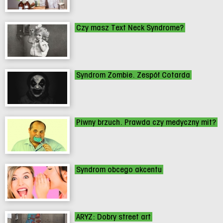
Czy masz Text Neck Syndrome?
Syndrom Zombie. Zespół Cotarda
Piwny brzuch. Prawda czy medyczny mit?
Syndrom obcego akcentu
ARYZ: Dobry street art