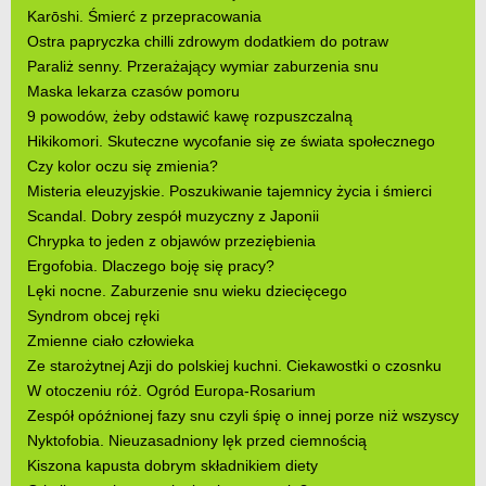
Karōshi. Śmierć z przepracowania
Ostra papryczka chilli zdrowym dodatkiem do potraw
Paraliż senny. Przerażający wymiar zaburzenia snu
Maska lekarza czasów pomoru
9 powodów, żeby odstawić kawę rozpuszczalną
Hikikomori. Skuteczne wycofanie się ze świata społecznego
Czy kolor oczu się zmienia?
Misteria eleuzyjskie. Poszukiwanie tajemnicy życia i śmierci
Scandal. Dobry zespół muzyczny z Japonii
Chrypka to jeden z objawów przeziębienia
Ergofobia. Dlaczego boję się pracy?
Lęki nocne. Zaburzenie snu wieku dziecięcego
Syndrom obcej ręki
Zmienne ciało człowieka
Ze starożytnej Azji do polskiej kuchni. Ciekawostki o czosnku
W otoczeniu róż. Ogród Europa-Rosarium
Zespół opóźnionej fazy snu czyli śpię o innej porze niż wszyscy
Nyktofobia. Nieuzasadniony lęk przed ciemnością
Kiszona kapusta dobrym składnikiem diety