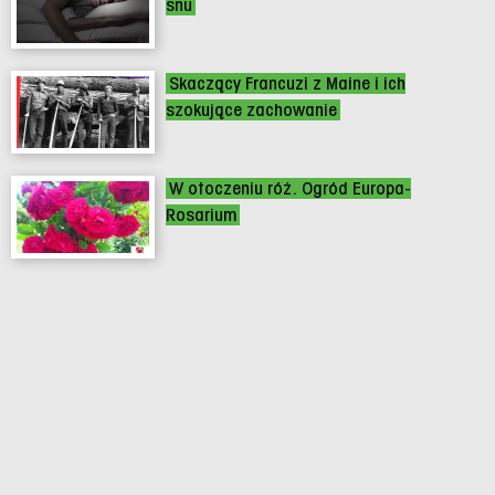
snu
Skaczący Francuzi z Maine i ich
szokujące zachowanie
W otoczeniu róż. Ogród Europa-
Rosarium