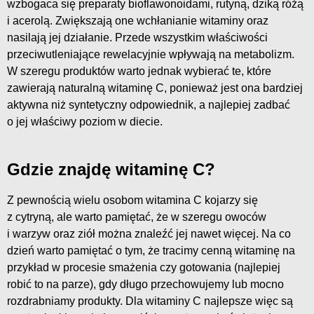
wzbogaca się preparaty bioflawonoidami, rutyną, dziką różą
i acerolą. Zwiększają one wchłanianie witaminy oraz
nasilają jej działanie. Przede wszystkim właściwości
przeciwutleniające rewelacyjnie wpływają na metabolizm.
W szeregu produktów warto jednak wybierać te, które
zawierają naturalną witaminę C, ponieważ jest ona bardziej
aktywna niż syntetyczny odpowiednik, a najlepiej zadbać
o jej właściwy poziom w diecie.
Gdzie znajdę witaminę C?
Z pewnością wielu osobom witamina C kojarzy się
z cytryną, ale warto pamiętać, że w szeregu owoców
i warzyw oraz ziół można znaleźć jej nawet więcej. Na co
dzień warto pamiętać o tym, że tracimy cenną witaminę na
przykład w procesie smażenia czy gotowania (najlepiej
robić to na parze), gdy długo przechowujemy lub mocno
rozdrabniamy produkty. Dla witaminy C najlepsze więc są