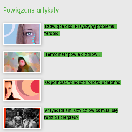
Powiązane artykuły
Łzawiące oko. Przyczyny problemu i
terapia
Termometr powie o zdrowiu
Odporność to nasza tarcza ochronna
Antynatalizm. Czy człowiek musi się
rodzić i cierpieć?