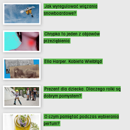
Jak wyregulować wiązania
snowboardowe?
Chrypka to jeden z objawów
przeziębienia
Ella Harper. Kobieta Wielbłąd
Prezent dla dziecka. Dlaczego rolki są
dobrym pomysłem?
O czym pamiętać podczas wybierania
perfum?