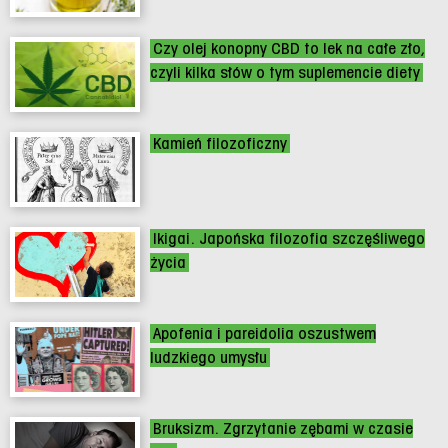
Czy olej konopny CBD to lek na całe zło,
czyli kilka słów o tym suplemencie diety
Kamień filozoficzny
Ikigai. Japońska filozofia szczęśliwego
życia
Apofenia i pareidolia oszustwem
ludzkiego umysłu
Bruksizm. Zgrzytanie zębami w czasie