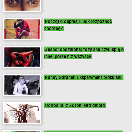
Początki depresji. Jak rozpoznać
chorobę?
Zespół opóźnionej fazy snu czyli śpię o
innej porze niż wszyscy
Randy Gardner: Eksperyment braku snu
Carlos Ruiz Zafon: Gra anioła