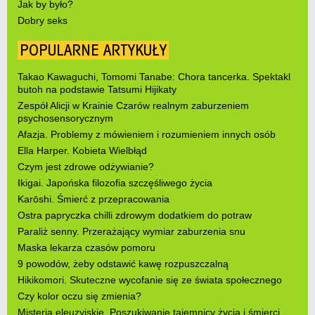
Jak by było?
Dobry seks
POPULARNE ARTYKUŁY
Takao Kawaguchi, Tomomi Tanabe: Chora tancerka. Spektakl
butoh na podstawie Tatsumi Hijikaty
Zespół Alicji w Krainie Czarów realnym zaburzeniem
psychosensorycznym
Afazja. Problemy z mówieniem i rozumieniem innych osób
Ella Harper. Kobieta Wielbłąd
Czym jest zdrowe odżywianie?
Ikigai. Japońska filozofia szczęśliwego życia
Karōshi. Śmierć z przepracowania
Ostra papryczka chilli zdrowym dodatkiem do potraw
Paraliż senny. Przerażający wymiar zaburzenia snu
Maska lekarza czasów pomoru
9 powodów, żeby odstawić kawę rozpuszczalną
Hikikomori. Skuteczne wycofanie się ze świata społecznego
Czy kolor oczu się zmienia?
Misteria eleuzyjskie. Poszukiwanie tajemnicy życia i śmierci