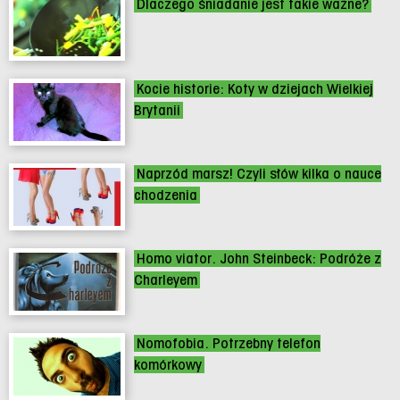
Dlaczego śniadanie jest takie ważne?
Kocie historie: Koty w dziejach Wielkiej
Brytanii
Naprzód marsz! Czyli słów kilka o nauce
chodzenia
Homo viator. John Steinbeck: Podróże z
Charleyem
Nomofobia. Potrzebny telefon
komórkowy