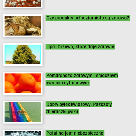
Czy produkty pełnoziarniste są zdrowe?
Lipa. Drzewo, które daje zdrowie
Pomarańcza zdrowym i smacznym
owocem cytrusowym
Dobry pyłek kwiatowy. Pszczoły
zbieraczki pyłku
Patulina jest niebezpieczna