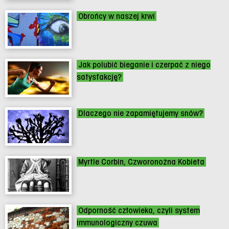
Obrońcy w naszej krwi
Jak polubić bieganie i czerpać z niego
satysfakcję?
Dlaczego nie zapamiętujemy snów?
Myrtle Corbin, Czworonożna Kobieta
Odporność człowieka, czyli system
immunologiczny czuwa