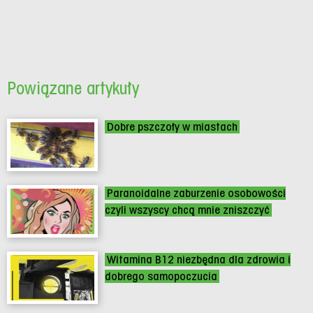
Powiązane artykuły
Dobre pszczoły w miastach
Paranoidalne zaburzenie osobowości
czyli wszyscy chcą mnie zniszczyć
Witamina B12 niezbędna dla zdrowia i
dobrego samopoczucia