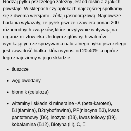
Rodzaj pyłku pszczelego zależny jest od roślin a z jakich
powstaje. W sklepach czy aptekach najczęściej spotkamy
się z dwoma wersjami - żółtą i jasnobrązową. Najnowsze
badania wykazały, że pyłek pszczeli zawiera ponad 200
różnorodnych związków, które pozytywnie wpływają na
organizm człowieka. Jednym z głównych walorów
wynikających ze spożywania naturalnego pyłku pszczelego
jest zawartość białka, która wynosi od 20-40%, a oprócz
tego znajdziemy w jego składzie:
tłuszcze
węglowodany
błonnik (celuloza)
witaminy i składniki mineralne - A (beta-karoten),
B1(tiamina), B2(ryboflawina), PP(niacyna B3), kwas
pantotenowy (B6), Inozytol (B8), kwas foliowy (B9),
kobalamina (B12), Biotyna (H), C, E