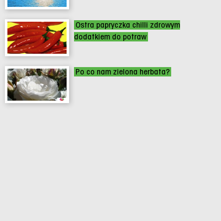
Ostra papryczka chilli zdrowym
dodatkiem do potraw
Po co nam zielona herbata?