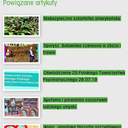
Powiązane artykuły
Niebezpieczna szkarłatka amerykańska
Sporysz. Buławinka czerwona w zbożu i
trawie
Oświadczenie ZG Polskiego Towarzystwa
Psychiatrycznego 26.07.19
Apofenia i pareidolia oszustwem
ludzkiego umysłu
Ikigai. Japońska filozofia szczęśliwego