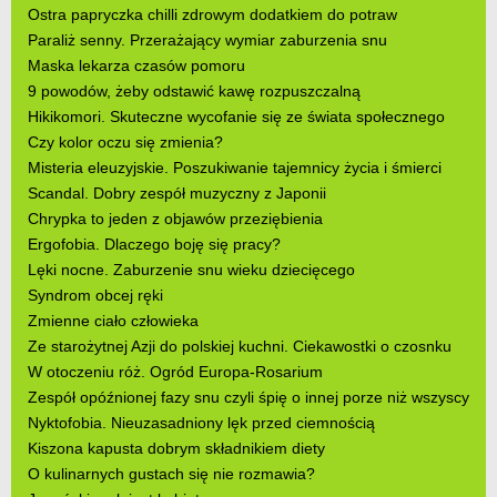
Ostra papryczka chilli zdrowym dodatkiem do potraw
Paraliż senny. Przerażający wymiar zaburzenia snu
Maska lekarza czasów pomoru
9 powodów, żeby odstawić kawę rozpuszczalną
Hikikomori. Skuteczne wycofanie się ze świata społecznego
Czy kolor oczu się zmienia?
Misteria eleuzyjskie. Poszukiwanie tajemnicy życia i śmierci
Scandal. Dobry zespół muzyczny z Japonii
Chrypka to jeden z objawów przeziębienia
Ergofobia. Dlaczego boję się pracy?
Lęki nocne. Zaburzenie snu wieku dziecięcego
Syndrom obcej ręki
Zmienne ciało człowieka
Ze starożytnej Azji do polskiej kuchni. Ciekawostki o czosnku
W otoczeniu róż. Ogród Europa-Rosarium
Zespół opóźnionej fazy snu czyli śpię o innej porze niż wszyscy
Nyktofobia. Nieuzasadniony lęk przed ciemnością
Kiszona kapusta dobrym składnikiem diety
O kulinarnych gustach się nie rozmawia?