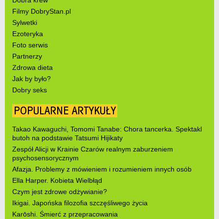
Dobra krew
Filmy DobryStan.pl
Sylwetki
Ezoteryka
Foto serwis
Partnerzy
Zdrowa dieta
Jak by było?
Dobry seks
POPULARNE ARTYKUŁY
Takao Kawaguchi, Tomomi Tanabe: Chora tancerka. Spektakl
butoh na podstawie Tatsumi Hijikaty
Zespół Alicji w Krainie Czarów realnym zaburzeniem
psychosensorycznym
Afazja. Problemy z mówieniem i rozumieniem innych osób
Ella Harper. Kobieta Wielbłąd
Czym jest zdrowe odżywianie?
Ikigai. Japońska filozofia szczęśliwego życia
Karōshi. Śmierć z przepracowania