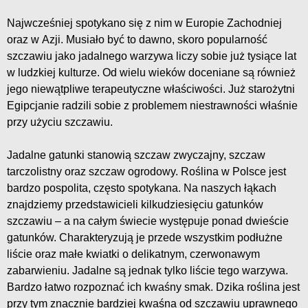
Najwcześniej spotykano się z nim w Europie Zachodniej
oraz w Azji. Musiało być to dawno, skoro popularność
szczawiu jako jadalnego warzywa liczy sobie już tysiące lat
w ludzkiej kulturze. Od wielu wieków doceniane są również
jego niewątpliwe terapeutyczne właściwości. Już starożytni
Egipcjanie radzili sobie z problemem niestrawności właśnie
przy użyciu szczawiu.
Jadalne gatunki stanowią szczaw zwyczajny, szczaw
tarczolistny oraz szczaw ogrodowy. Roślina w Polsce jest
bardzo pospolita, często spotykana. Na naszych łąkach
znajdziemy przedstawicieli kilkudziesięciu gatunków
szczawiu – a na całym świecie występuje ponad dwieście
gatunków. Charakteryzują je przede wszystkim podłużne
liście oraz małe kwiatki o delikatnym, czerwonawym
zabarwieniu. Jadalne są jednak tylko liście tego warzywa.
Bardzo łatwo rozpoznać ich kwaśny smak. Dzika roślina jest
przy tym znacznie bardziej kwaśna od szczawiu uprawnego