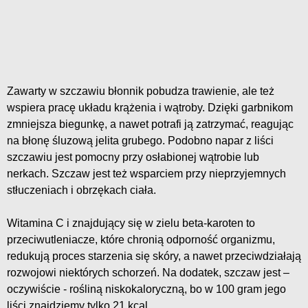
Zawarty w szczawiu błonnik pobudza trawienie, ale też
wspiera pracę układu krążenia i wątroby. Dzięki garbnikom
zmniejsza biegunkę, a nawet potrafi ją zatrzymać, reagując
na błonę śluzową jelita grubego. Podobno napar z liści
szczawiu jest pomocny przy osłabionej wątrobie lub
nerkach. Szczaw jest też wsparciem przy nieprzyjemnych
stłuczeniach i obrzękach ciała.
Witamina C i znajdujący się w zielu beta-karoten to
przeciwutleniacze, które chronią odporność organizmu,
redukują proces starzenia się skóry, a nawet przeciwdziałają
rozwojowi niektórych schorzeń. Na dodatek, szczaw jest –
oczywiście - rośliną niskokaloryczną, bo w 100 gram jego
liści znajdziemy tylko 21 kcal.