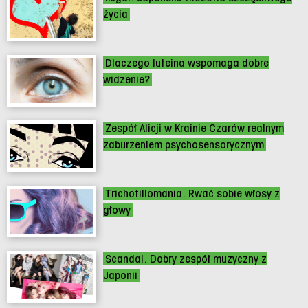
życia
Dlaczego luteina wspomaga dobre
widzenie?
Zespół Alicji w Krainie Czarów realnym
zaburzeniem psychosensorycznym
Trichotillomania. Rwać sobie włosy z
głowy
Scandal. Dobry zespół muzyczny z
Japonii