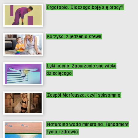
Ergofobia. Dlaczego boję się pracy?
Korzyści z jedzenia stewii
Lęki nocne. Zaburzenie snu wieku
dziecięcego
Zespół Morfeusza, czyli seksomnia
Naturalna woda mineralna. Fundament
życia i zdrowia