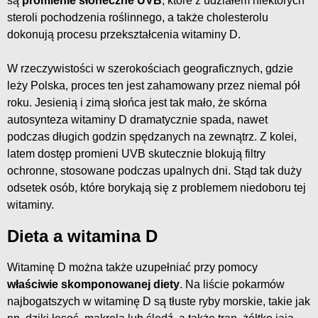
są
promienie słoneczne UVB
, które z udziałem niektórych
steroli pochodzenia roślinnego, a także cholesterolu
dokonują procesu przekształcenia witaminy D.
W rzeczywistości w szerokościach geograficznych, gdzie
leży Polska, proces ten jest zahamowany przez niemal pół
roku. Jesienią i zimą słońca jest tak mało, że skórna
autosynteza witaminy D dramatycznie spada, nawet
podczas długich godzin spędzanych na zewnątrz. Z kolei,
latem dostęp promieni UVB skutecznie blokują filtry
ochronne, stosowane podczas upalnych dni. Stąd tak duży
odsetek osób, które borykają się z problemem niedoboru tej
witaminy.
Dieta a witamina D
Witaminę D można także uzupełniać przy pomocy
właściwie skomponowanej diety
. Na liście pokarmów
najbogatszych w witaminę D są tłuste ryby morskie, takie jak