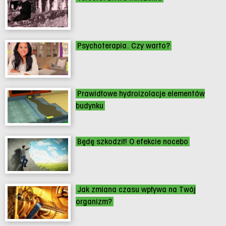
Psychoterapia. Czy warto?
Prawidłowe hydroizolacje elementów
budynku
Będę szkodził! O efekcie nocebo
Jak zmiana czasu wpływa na Twój
organizm?