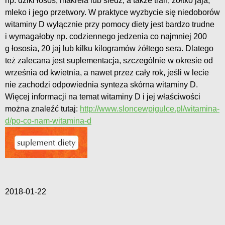
np. dziki łosoś, makrela lub śledź, a także tran, żółtko jaja,
mleko i jego przetwory. W praktyce wyzbycie się niedoborów
witaminy D wyłącznie przy pomocy diety jest bardzo trudne
i wymagałoby np. codziennego jedzenia co najmniej 200
g łososia, 20 jaj lub kilku kilogramów żółtego sera. Dlatego
też zalecana jest suplementacja, szczególnie w okresie od
września od kwietnia, a nawet przez cały rok, jeśli w lecie
nie zachodzi odpowiednia synteza skórna witaminy D.
Więcej informacji na temat witaminy D i jej właściwości
można znaleźć tutaj:
http://www.sloncewpigulce.pl/witamina-
d/po-co-nam-witamina-d
2018-01-22