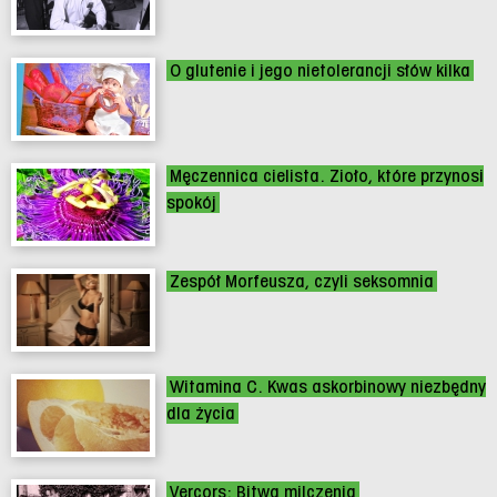
O glutenie i jego nietolerancji słów kilka
Męczennica cielista. Zioło, które przynosi
spokój
Zespół Morfeusza, czyli seksomnia
Witamina C. Kwas askorbinowy niezbędny
dla życia
Vercors: Bitwa milczenia