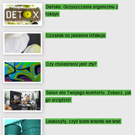
Detoks. Oczyszczanie organizmu z
toksyn
Czosnek na jesienne infekcje
Czy cholesterol jest zły?
Salon dla Twojego komfortu. Zobacz, jak
go urządzić!
Leukocyty, czyli białe krwinki we krwi