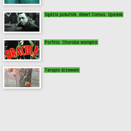
Sędzia pokutnik. Albert Camus: Upadek
Porfiria. Choroba wampira
Terapia drzewem