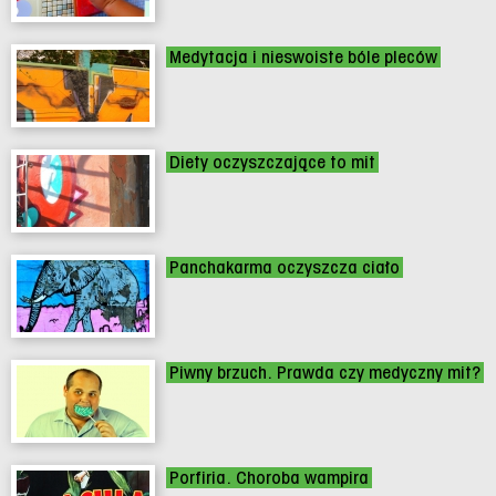
Medytacja i nieswoiste bóle pleców
Diety oczyszczające to mit
Panchakarma oczyszcza ciało
Piwny brzuch. Prawda czy medyczny mit?
Porfiria. Choroba wampira