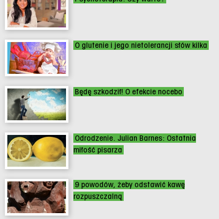
O glutenie i jego nietolerancji słów kilka
Będę szkodził! O efekcie nocebo
Odrodzenie. Julian Barnes: Ostatnia
miłość pisarza
9 powodów, żeby odstawić kawę
rozpuszczalną