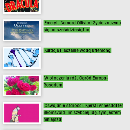
Emeryt. Bernard Ollivier: Życie zaczyna
się po sześćdziesiątce
Kuracje i leczenie wodą utlenioną
W otoczeniu róż. Ogród Europa-
Rosarium
Oswajanie starości. Kjersti Annesdatter
Skomsvold: Im szybciej idę, tym jestem
mniejsza