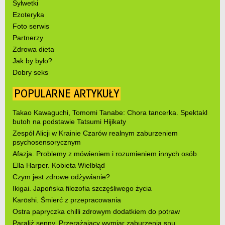
Sylwetki
Ezoteryka
Foto serwis
Partnerzy
Zdrowa dieta
Jak by było?
Dobry seks
POPULARNE ARTYKUŁY
Takao Kawaguchi, Tomomi Tanabe: Chora tancerka. Spektakl
butoh na podstawie Tatsumi Hijikaty
Zespół Alicji w Krainie Czarów realnym zaburzeniem
psychosensorycznym
Afazja. Problemy z mówieniem i rozumieniem innych osób
Ella Harper. Kobieta Wielbłąd
Czym jest zdrowe odżywianie?
Ikigai. Japońska filozofia szczęśliwego życia
Karōshi. Śmierć z przepracowania
Ostra papryczka chilli zdrowym dodatkiem do potraw
Paraliż senny. Przerażający wymiar zaburzenia snu