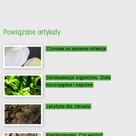
Powiązane artykuły
Czosnek na jesienne infekcje
Detoksykacja organizmu. Zioła
moczopędne i napotne
Lecytyna dla zdrowia
Psychoterapia. Czy warto?