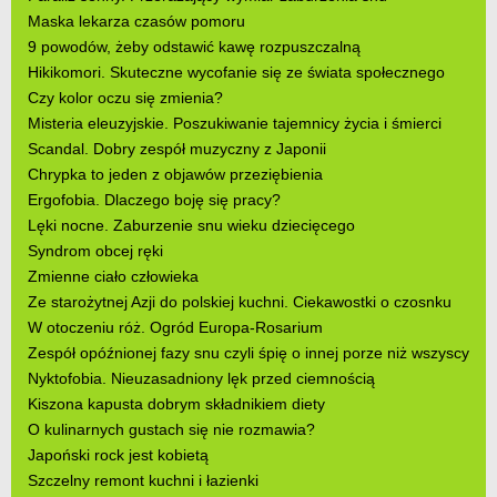
Maska lekarza czasów pomoru
9 powodów, żeby odstawić kawę rozpuszczalną
Hikikomori. Skuteczne wycofanie się ze świata społecznego
Czy kolor oczu się zmienia?
Misteria eleuzyjskie. Poszukiwanie tajemnicy życia i śmierci
Scandal. Dobry zespół muzyczny z Japonii
Chrypka to jeden z objawów przeziębienia
Ergofobia. Dlaczego boję się pracy?
Lęki nocne. Zaburzenie snu wieku dziecięcego
Syndrom obcej ręki
Zmienne ciało człowieka
Ze starożytnej Azji do polskiej kuchni. Ciekawostki o czosnku
W otoczeniu róż. Ogród Europa-Rosarium
Zespół opóźnionej fazy snu czyli śpię o innej porze niż wszyscy
Nyktofobia. Nieuzasadniony lęk przed ciemnością
Kiszona kapusta dobrym składnikiem diety
O kulinarnych gustach się nie rozmawia?
Japoński rock jest kobietą
Szczelny remont kuchni i łazienki