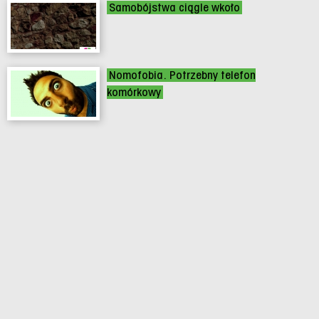
Samobójstwa ciągle wkoło
Nomofobia. Potrzebny telefon
komórkowy