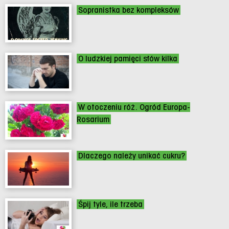
Sopranistka bez kompleksów
O ludzkiej pamięci słów kilka
W otoczeniu róż. Ogród Europa-
Rosarium
Dlaczego należy unikać cukru?
Śpij tyle, ile trzeba