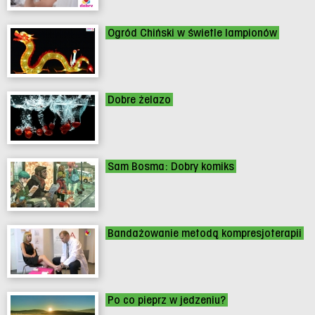
Ogród Chiński w świetle lampionów
Dobre żelazo
Sam Bosma: Dobry komiks
Bandażowanie metodą kompresjoterapii
Po co pieprz w jedzeniu?