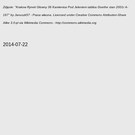
Zdjęcie: "Krakow Rynek Glowny 36 Kamienica Pod Jeleniem tablica Goethe stan 2001r A-
167" by Januszk57 - Praca własna. Licensed under Creative Commons Attribution-Share
Alike 3.0-pl via Wikimedia Commons - http://commons.wikimedia.org
2014-07-22