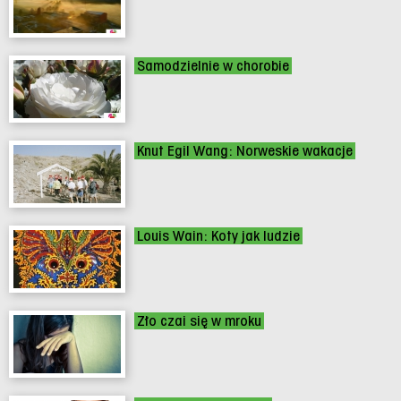
Samodzielnie w chorobie
Knut Egil Wang: Norweskie wakacje
Louis Wain: Koty jak ludzie
Zło czai się w mroku