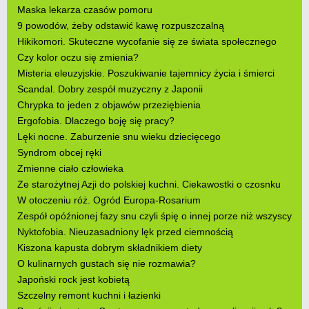
Maska lekarza czasów pomoru
9 powodów, żeby odstawić kawę rozpuszczalną
Hikikomori. Skuteczne wycofanie się ze świata społecznego
Czy kolor oczu się zmienia?
Misteria eleuzyjskie. Poszukiwanie tajemnicy życia i śmierci
Scandal. Dobry zespół muzyczny z Japonii
Chrypka to jeden z objawów przeziębienia
Ergofobia. Dlaczego boję się pracy?
Lęki nocne. Zaburzenie snu wieku dziecięcego
Syndrom obcej ręki
Zmienne ciało człowieka
Ze starożytnej Azji do polskiej kuchni. Ciekawostki o czosnku
W otoczeniu róż. Ogród Europa-Rosarium
Zespół opóźnionej fazy snu czyli śpię o innej porze niż wszyscy
Nyktofobia. Nieuzasadniony lęk przed ciemnością
Kiszona kapusta dobrym składnikiem diety
O kulinarnych gustach się nie rozmawia?
Japoński rock jest kobietą
Szczelny remont kuchni i łazienki