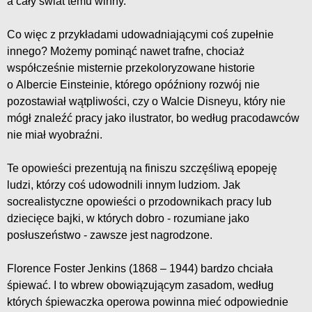
a cały świat temu winny.
Co więc z przykładami udowadniającymi coś zupełnie
innego? Możemy pominąć nawet trafne, chociaż
współcześnie misternie przekoloryzowane historie
o Albercie Einsteinie, którego opóźniony rozwój nie
pozostawiał wątpliwości, czy o Walcie Disneyu, który nie
mógł znaleźć pracy jako ilustrator, bo według pracodawców
nie miał wyobraźni.
Te opowieści prezentują na finiszu szczęśliwą epopeję
ludzi, którzy coś udowodnili innym ludziom. Jak
socrealistyczne opowieści o przodownikach pracy lub
dziecięce bajki, w których dobro - rozumiane jako
posłuszeństwo - zawsze jest nagrodzone.
Florence Foster Jenkins (1868 – 1944) bardzo chciała
śpiewać. I to wbrew obowiązującym zasadom, według
których śpiewaczka operowa powinna mieć odpowiednie