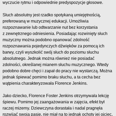
wyczucie rytmu i odpowiednie predyspozycje głosowe.
Słuch absolutny jest rzadko spotykaną umiejętnością,
preferowaną w muzycznej edukacji. Umożliwia
rozpoznawanie lub odtwarzanie nut bez korzystania
z zewnętrznego odniesienia. Posiadając rozwinięty słuch
muzyczny można podobno opanować zdolność
rozpoznawania pojedynczych dźwięków za pomocą ich
barwy, czyli wyszkolić swój słuch do poziomu słuchu
absolutnego. Jednak można również nie posiadać
zdolności, określanej mianem słuchu muzycznego. Wtedy
podobno dobre chęci i zapał do pracy nie wystarczą. Można
jednak śpiewać pomimo braku słuchu, a ta cecha bez
wątpienia charakteryzowała Florence Jenkins.
Jako dziecko, Florence Foster Jenkins otrzymywała lekcję
śpiewu. Pomimo jej zaangażowania w zajęcia, efekt był
raczej mizerny. Dziewczyna dorastała i nadal pragnęła
rozwijać swoją pasję, nie miał na to jednak ochoty jej ojciec,