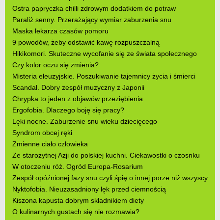
Ostra papryczka chilli zdrowym dodatkiem do potraw
Paraliż senny. Przerażający wymiar zaburzenia snu
Maska lekarza czasów pomoru
9 powodów, żeby odstawić kawę rozpuszczalną
Hikikomori. Skuteczne wycofanie się ze świata społecznego
Czy kolor oczu się zmienia?
Misteria eleuzyjskie. Poszukiwanie tajemnicy życia i śmierci
Scandal. Dobry zespół muzyczny z Japonii
Chrypka to jeden z objawów przeziębienia
Ergofobia. Dlaczego boję się pracy?
Lęki nocne. Zaburzenie snu wieku dziecięcego
Syndrom obcej ręki
Zmienne ciało człowieka
Ze starożytnej Azji do polskiej kuchni. Ciekawostki o czosnku
W otoczeniu róż. Ogród Europa-Rosarium
Zespół opóźnionej fazy snu czyli śpię o innej porze niż wszyscy
Nyktofobia. Nieuzasadniony lęk przed ciemnością
Kiszona kapusta dobrym składnikiem diety
O kulinarnych gustach się nie rozmawia?