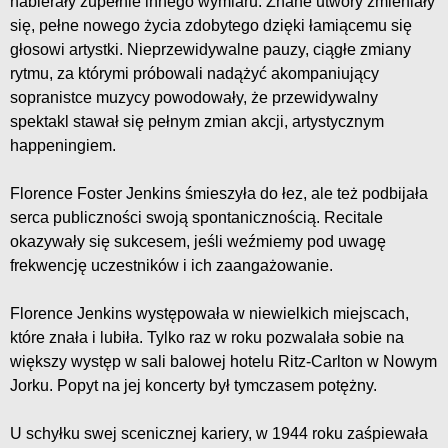
nabierały zupełnie innego wymiaru. Znane utwory zmieniały
się, pełne nowego życia zdobytego dzięki łamiącemu się
głosowi artystki. Nieprzewidywalne pauzy, ciągłe zmiany
rytmu, za którymi próbowali nadążyć akompaniujący
sopranistce muzycy powodowały, że przewidywalny
spektakl stawał się pełnym zmian akcji, artystycznym
happeningiem.
Florence Foster Jenkins śmieszyła do łez, ale też podbijała
serca publiczności swoją spontanicznością. Recitale
okazywały się sukcesem, jeśli weźmiemy pod uwagę
frekwencję uczestników i ich zaangażowanie.
Florence Jenkins występowała w niewielkich miejscach,
które znała i lubiła. Tylko raz w roku pozwalała sobie na
większy występ w sali balowej hotelu Ritz-Carlton w Nowym
Jorku. Popyt na jej koncerty był tymczasem potężny.
U schyłku swej scenicznej kariery, w 1944 roku zaśpiewała