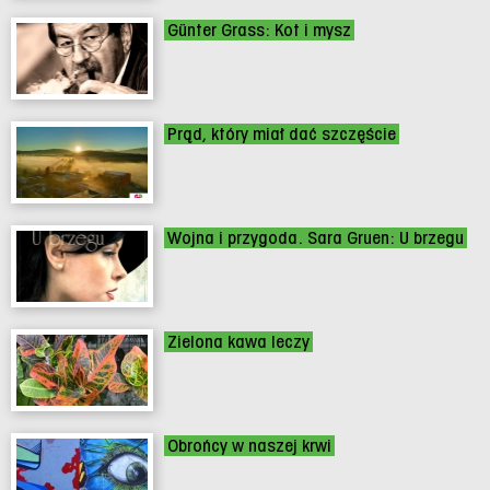
Günter Grass: Kot i mysz
Prąd, który miał dać szczęście
Wojna i przygoda. Sara Gruen: U brzegu
Zielona kawa leczy
Obrońcy w naszej krwi