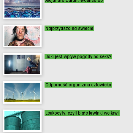
Alejandro Duran: Washed Up
Najbrzydsza na świecie
Jaki jest wpływ pogody na seks?
Odporność organizmu człowieka
Leukocyty, czyli białe krwinki we krwi