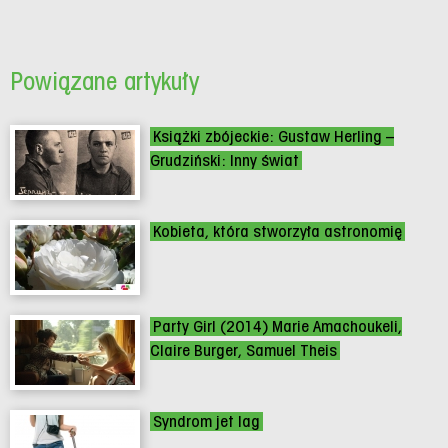
Powiązane artykuły
Książki zbójeckie: Gustaw Herling –
Grudziński: Inny świat
Kobieta, która stworzyła astronomię
Party Girl (2014) Marie Amachoukeli,
Claire Burger, Samuel Theis
Syndrom jet lag