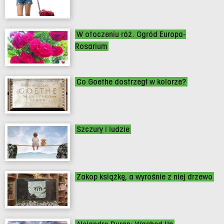
W otoczeniu róż. Ogród Europa-
Rosarium
Co Goethe dostrzegł w kolorze?
Szczury i ludzie
Zakop książkę, a wyrośnie z niej drzewo