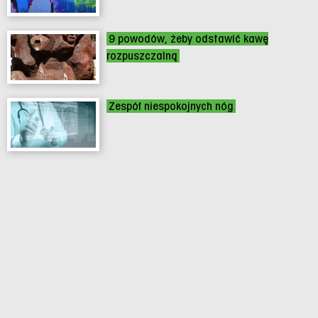
9 powodów, żeby odstawić kawę
rozpuszczalną
Zespół niespokojnych nóg