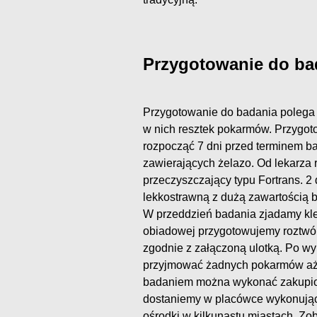
Przygotowanie do ba
Przygotowanie do badania polega 
w nich resztek pokarmów. Przygoto
rozpocząć 7 dni przed terminem b
zawierających żelazo. Od lekarza 
przeczyszczający typu Fortrans. 2
lekkostrawną z dużą zawartością b
W przeddzień badania zjadamy kle
obiadowej przygotowujemy roztwór
zgodnie z załączoną ulotką. Po w
przyjmować żadnych pokarmów aż 
badaniem można wykonać zakupioną
dostaniemy w placówce wykonujące
ośrodki w kilkunastu miastach. Zo