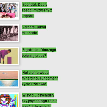
Scandal. Dobry
zespół muzyczny z
Japonii
Vercors: Bitwa
milczenia
Ergofobia. Dlaczego
boję się pracy?
Naturalna woda
mineralna. Fundament
życia i zdrowia
Wizyta u psychiatry
czy psychologa to nie
powód do wstydu