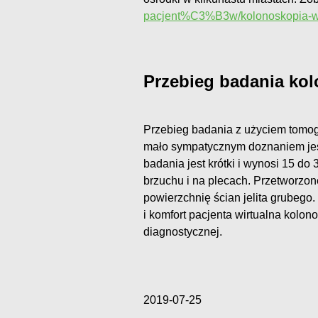
pacjent%C3%B3w/kolonoskopia-wi
Przebieg badania k
Przebieg badania z użyciem tomog
mało sympatycznym doznaniem jest
badania jest krótki i wynosi 15 d
brzuchu i na plecach. Przetworz
powierzchnię ścian jelita grubego
i komfort pacjenta wirtualna kolo
diagnostycznej.
2019-07-25