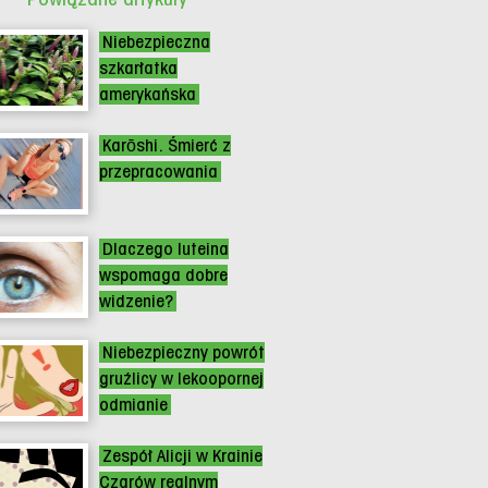
Niebezpieczna
szkarłatka
amerykańska
Karōshi. Śmierć z
przepracowania
Dlaczego luteina
wspomaga dobre
widzenie?
Niebezpieczny powrót
gruźlicy w lekoopornej
odmianie
Zespół Alicji w Krainie
Czarów realnym