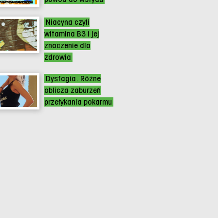
Niacyna czyli
witamina B3 i jej
znaczenie dla
zdrowia
Dysfagia. Różne
oblicza zaburzeń
przełykania pokarmu