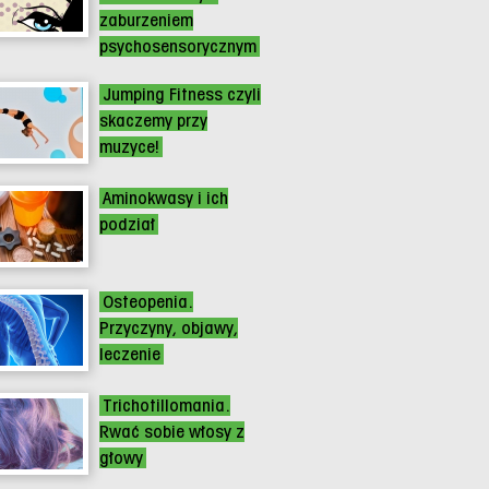
zaburzeniem
psychosensorycznym
Jumping Fitness czyli
skaczemy przy
muzyce!
Aminokwasy i ich
podział
Osteopenia.
Przyczyny, objawy,
leczenie
Trichotillomania.
Rwać sobie włosy z
głowy