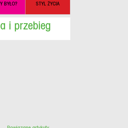
BY BYŁO?
STYL ŻYCIA
a i przebieg
Powiązane artykuły