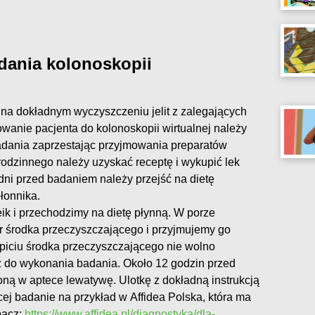
dania kolonoskopii
na dokładnym wyczyszczeniu jelit z zalegających
wanie pacjenta do kolonoskopii wirtualnej należy
adania zaprzestając przyjmowania preparatów
rodzinnego należy uzyskać receptę i wykupić lek
 dni przed badaniem należy przejść na dietę
łonnika.
ik i przechodzimy na dietę płynną. W porze
 środka przeczyszczającego i przyjmujemy go
ypiciu środka przeczyszczającego nie wolno
do wykonania badania. Około 12 godzin przed
 w aptece lewatywę. Ulotkę z dokładną instrukcją
j badanie na przykład w Affidea Polska, która ma
bacz:
https://www.affidea.pl/diagnostyka/dla-