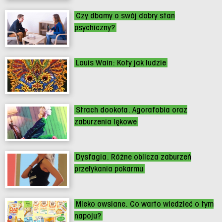
Czy dbamy o swój dobry stan
psychiczny?
Louis Wain: Koty jak ludzie
Strach dookoła. Agorafobia oraz
zaburzenia lękowe
Dysfagia. Różne oblicza zaburzeń
przełykania pokarmu
Mleko owsiane. Co warto wiedzieć o tym
napoju?