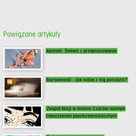
Powiązane artykuły
Karōshi. Śmierć z przepracowania
Bezsenność - jak sobie z nią poradzić?
Zespół Alicji w Krainie Czarów realnym
zaburzeniem psychosensorycznym