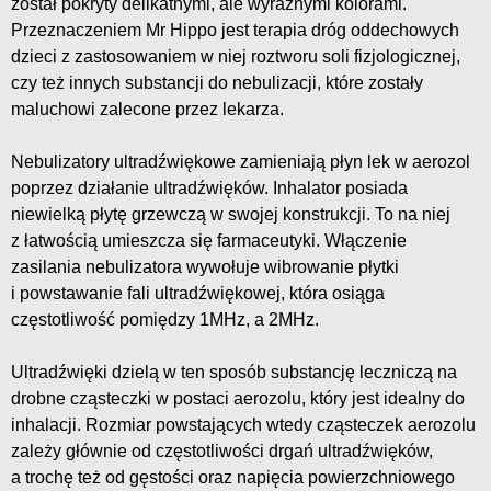
został pokryty delikatnymi, ale wyraźnymi kolorami.
Przeznaczeniem Mr Hippo jest terapia dróg oddechowych
dzieci z zastosowaniem w niej roztworu soli fizjologicznej,
czy też innych substancji do nebulizacji, które zostały
maluchowi zalecone przez lekarza.
Nebulizatory ultradźwiękowe zamieniają płyn lek w aerozol
poprzez działanie ultradźwięków. Inhalator posiada
niewielką płytę grzewczą w swojej konstrukcji. To na niej
z łatwością umieszcza się farmaceutyki. Włączenie
zasilania nebulizatora wywołuje wibrowanie płytki
i powstawanie fali ultradźwiękowej, która osiąga
częstotliwość pomiędzy 1MHz, a 2MHz.
Ultradźwięki dzielą w ten sposób substancję leczniczą na
drobne cząsteczki w postaci aerozolu, który jest idealny do
inhalacji. Rozmiar powstających wtedy cząsteczek aerozolu
zależy głównie od częstotliwości drgań ultradźwięków,
a trochę też od gęstości oraz napięcia powierzchniowego