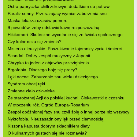
Ostra papryczka chilli zdrowym dodatkiem do potraw
Paraliż senny. Przerażający wymiar zaburzenia snu
Maska lekarza czasów pomoru
9 powodów, żeby odstawić kawę rozpuszczalną
Hikikomori. Skuteczne wycofanie się ze świata społecznego
Czy kolor oczu się zmienia?
Misteria eleuzyjskie. Poszukiwanie tajemnicy życia i śmierci
Scandal. Dobry zespół muzyczny z Japonii
Chrypka to jeden z objawów przeziębienia
Ergofobia. Dlaczego boję się pracy?
Lęki nocne. Zaburzenie snu wieku dziecięcego
Syndrom obcej ręki
Zmienne ciało człowieka
Ze starożytnej Azji do polskiej kuchni. Ciekawostki o czosnku
W otoczeniu róż. Ogród Europa-Rosarium
Zespół opóźnionej fazy snu czyli śpię o innej porze niż wszyscy
Nyktofobia. Nieuzasadniony lęk przed ciemnością
Kiszona kapusta dobrym składnikiem diety
O kulinarnych gustach się nie rozmawia?