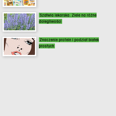
Szałwia lekarska. Ziele na różne
dolegliwości
Znaczenie protein i podział białek
prostych