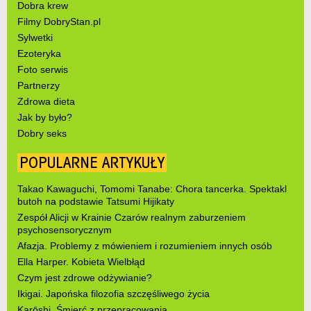
Dobra krew
Filmy DobryStan.pl
Sylwetki
Ezoteryka
Foto serwis
Partnerzy
Zdrowa dieta
Jak by było?
Dobry seks
POPULARNE ARTYKUŁY
Takao Kawaguchi, Tomomi Tanabe: Chora tancerka. Spektakl
butoh na podstawie Tatsumi Hijikaty
Zespół Alicji w Krainie Czarów realnym zaburzeniem
psychosensorycznym
Afazja. Problemy z mówieniem i rozumieniem innych osób
Ella Harper. Kobieta Wielbłąd
Czym jest zdrowe odżywianie?
Ikigai. Japońska filozofia szczęśliwego życia
Karōshi. Śmierć z przepracowania