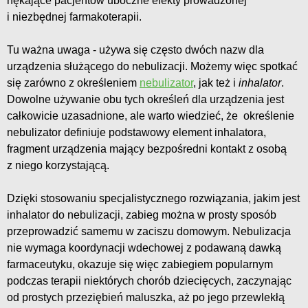
nękające pacjentów uboczne efekty prowadzonej
i niezbędnej farmakoterapii.
Tu ważna uwaga - używa się często dwóch nazw dla
urządzenia służącego do nebulizacji. Możemy więc spotkać
się zarówno z określeniem
nebulizator
, jak też i
inhalator
.
Dowolne używanie obu tych określeń dla urządzenia jest
całkowicie uzasadnione, ale warto wiedzieć, że określenie
nebulizator definiuje podstawowy element inhalatora,
fragment urządzenia mający bezpośredni kontakt z osobą
z niego korzystającą.
Dzięki stosowaniu specjalistycznego rozwiązania, jakim jest
inhalator do nebulizacji, zabieg można w prosty sposób
przeprowadzić samemu w zaciszu domowym. Nebulizacja
nie wymaga koordynacji wdechowej z podawaną dawką
farmaceutyku, okazuje się więc zabiegiem popularnym
podczas terapii niektórych chorób dziecięcych, zaczynając
od prostych przeziębień maluszka, aż po jego przewlekłą