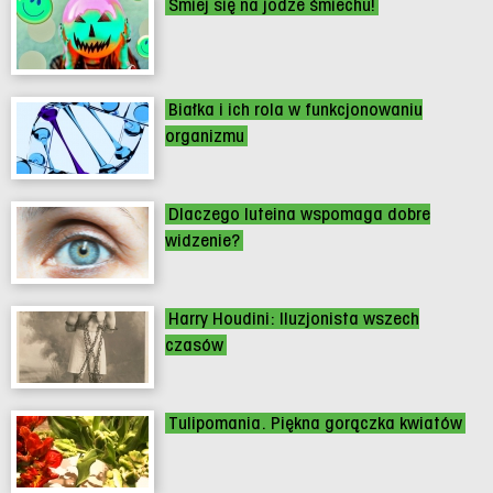
Śmiej się na jodze śmiechu!
Białka i ich rola w funkcjonowaniu
organizmu
Dlaczego luteina wspomaga dobre
widzenie?
Harry Houdini: Iluzjonista wszech
czasów
Tulipomania. Piękna gorączka kwiatów