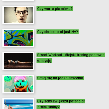
Czy warto pić mleko?
Czy cholesterol jest zły?
Street Workout. Miejski trening poprawia
kondycję
Śmiej się na jodze śmiechu!
Czy seks zwiększa potencjał
intelektualny?