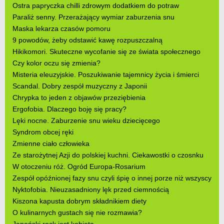
Ostra papryczka chilli zdrowym dodatkiem do potraw
Paraliż senny. Przerażający wymiar zaburzenia snu
Maska lekarza czasów pomoru
9 powodów, żeby odstawić kawę rozpuszczalną
Hikikomori. Skuteczne wycofanie się ze świata społecznego
Czy kolor oczu się zmienia?
Misteria eleuzyjskie. Poszukiwanie tajemnicy życia i śmierci
Scandal. Dobry zespół muzyczny z Japonii
Chrypka to jeden z objawów przeziębienia
Ergofobia. Dlaczego boję się pracy?
Lęki nocne. Zaburzenie snu wieku dziecięcego
Syndrom obcej ręki
Zmienne ciało człowieka
Ze starożytnej Azji do polskiej kuchni. Ciekawostki o czosnku
W otoczeniu róż. Ogród Europa-Rosarium
Zespół opóźnionej fazy snu czyli śpię o innej porze niż wszyscy
Nyktofobia. Nieuzasadniony lęk przed ciemnością
Kiszona kapusta dobrym składnikiem diety
O kulinarnych gustach się nie rozmawia?
Japoński rock jest kobietą