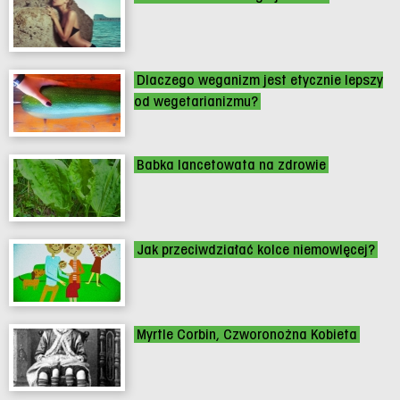
Dlaczego weganizm jest etycznie lepszy
od wegetarianizmu?
Babka lancetowata na zdrowie
Jak przeciwdziałać kolce niemowlęcej?
Myrtle Corbin, Czworonożna Kobieta