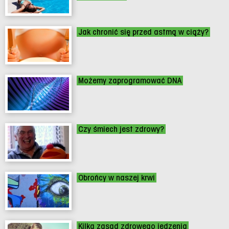
Jak chronić się przed astmą w ciąży?
Możemy zaprogramować DNA
Czy śmiech jest zdrowy?
Obrońcy w naszej krwi
Kilka zasad zdrowego jedzenia