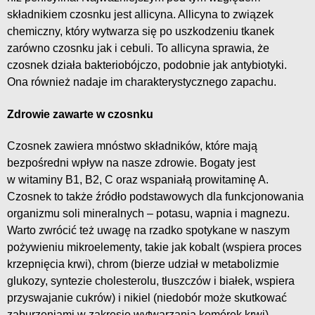
składnikiem czosnku jest allicyna. Allicyna to związek
chemiczny, który wytwarza się po uszkodzeniu tkanek
zarówno czosnku jak i cebuli. To allicyna sprawia, że
czosnek działa bakteriobójczo, podobnie jak antybiotyki.
Ona również nadaje im charakterystycznego zapachu.
Zdrowie zawarte w czosnku
Czosnek zawiera mnóstwo składników, które mają
bezpośredni wpływ na nasze zdrowie. Bogaty jest
w witaminy B1, B2, C oraz wspaniałą prowitaminę A.
Czosnek to także źródło podstawowych dla funkcjonowania
organizmu soli mineralnych – potasu, wapnia i magnezu.
Warto zwrócić też uwagę na rzadko spotykane w naszym
pożywieniu mikroelementy, takie jak kobalt (wspiera proces
krzepnięcia krwi), chrom (bierze udział w metabolizmie
glukozy, syntezie cholesterolu, tłuszczów i białek, wspiera
przyswajanie cukrów) i nikiel (niedobór może skutkować
zaburzeniami w zakresie wytwarzania komórek krwi).