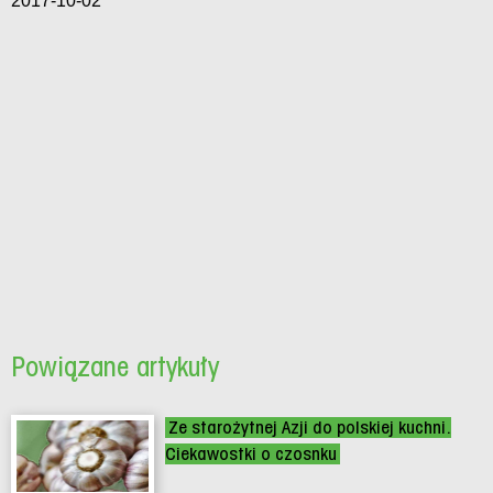
2017-10-02
Powiązane artykuły
Ze starożytnej Azji do polskiej kuchni.
Ciekawostki o czosnku