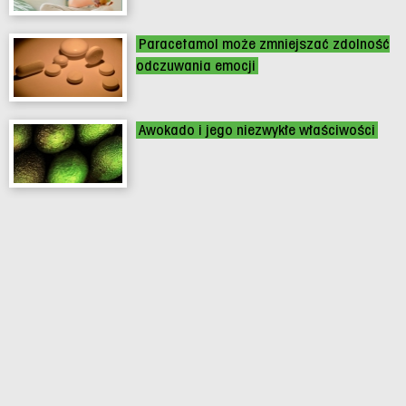
Paracetamol może zmniejszać zdolność
odczuwania emocji
Awokado i jego niezwykłe właściwości