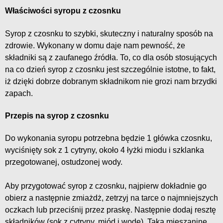
Właściwości syropu z czosnku
Syrop z czosnku to szybki, skuteczny i naturalny sposób na
zdrowie. Wykonany w domu daje nam pewność, że
składniki są z zaufanego źródła. To, co dla osób stosujących
na co dzień syrop z czosnku jest szczególnie istotne, to fakt,
iż dzięki dobrze dobranym składnikom nie grozi nam brzydki
zapach.
Przepis na syrop z czosnku
Do wykonania syropu potrzebna będzie 1 główka czosnku,
wyciśnięty sok z 1 cytryny, około 4 łyżki miodu i szklanka
przegotowanej, ostudzonej wody.
Aby przygotować syrop z czosnku, najpierw dokładnie go
obierz a następnie zmiażdż, zetrzyj na tarce o najmniejszych
oczkach lub przeciśnij przez praskę. Następnie dodaj resztę
składników (sok z cytryny, miód i wodę). Taką mieszaninę