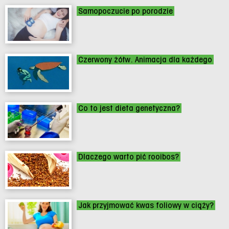
Samopoczucie po porodzie
Czerwony żółw. Animacja dla każdego
Co to jest dieta genetyczna?
Dlaczego warto pić rooibos?
Jak przyjmować kwas foliowy w ciąży?