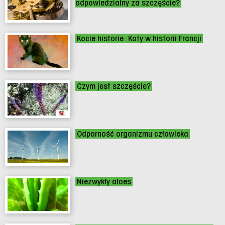
odpowiedzialny za szczęście?
Kocie historie: Koty w historii Francji
Czym jest szczęście?
Odporność organizmu człowieka
Niezwykły aloes