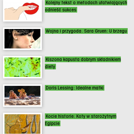
Kolejny tekst o metodach ułatwiających
odnieść sukces
Wojna i przygoda. Sara Gruen: U brzegu
Kiszona kapusta dobrym składnikiem
diety
Doris Lessing: Idealne matki
Kocie historie: Koty w starożytnym
Egipcie