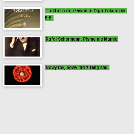
Traktat o dojrzewaniu: Olga Tokarczuk:
E.E.
Rafał Schermann: Pismo nie kłamie
Nowy rok, nowy ład z feng shui