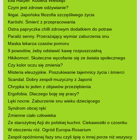
Ella Harper. Kobieta Wielbłąd
Czym jest zdrowe odżywianie?
Ikigai. Japońska filozofia szczęśliwego życia
Karōshi. Śmierć z przepracowania
Ostra papryczka chilli zdrowym dodatkiem do potraw
Paraliż senny. Przerażający wymiar zaburzenia snu
Maska lekarza czasów pomoru
9 powodów, żeby odstawić kawę rozpuszczalną
Hikikomori. Skuteczne wycofanie się ze świata społecznego
Czy kolor oczu się zmienia?
Misteria eleuzyjskie. Poszukiwanie tajemnicy życia i śmierci
Scandal. Dobry zespół muzyczny z Japonii
Chrypka to jeden z objawów przeziębienia
Ergofobia. Dlaczego boję się pracy?
Lęki nocne. Zaburzenie snu wieku dziecięcego
Syndrom obcej ręki
Zmienne ciało człowieka
Ze starożytnej Azji do polskiej kuchni. Ciekawostki o czosnku
W otoczeniu róż. Ogród Europa-Rosarium
Zespół opóźnionej fazy snu czyli śpię o innej porze niż wszyscy