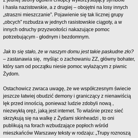
i hasła nazistowskie, a z drugiej – obojętni na losy innych
„straszni mieszczanie”. Pojawienie się tak licznej grupy
„obcych” rozbudza w jednych rasistowskie ciągoty, a w
innych odruchy przyzwoitości nakazujące pomoc
potrzebującym - głodnym i bezdomnym.
Jak to się stało, że w naszym domu jest takie paskudne zło?
– zastanawia się, myśląc o zachowaniu ZZ, główny bohater,
który sam od początku niesie pomoc wyłażącym z piwnic
Żydom.
Ostachowicz zwraca uwagę, że we współczesnym świecie
jeszcze łatwiej obudzić demony i graniczący z nienawiścią
lęk przed innością, ponieważ ludzie zdobyli nową ,
niezwykłą oręż, jaką jest internet. To właśnie przez sieć
skrzykują się na walkę z Żydami skinheadzi , to oni
publikują na forach wzbudzające popłoch wśród
mieszkańców Warszawy teksty w rodzaju: „Trupy roznoszą