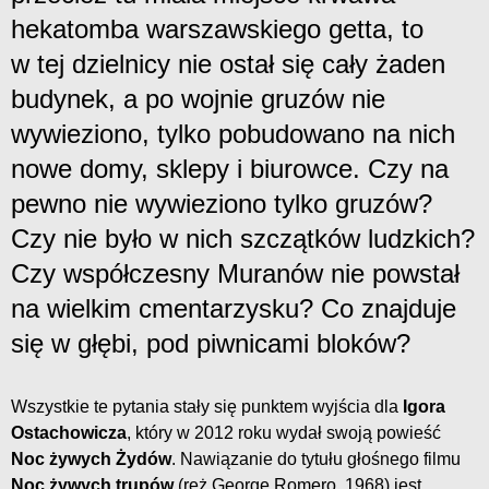
hekatomba warszawskiego getta, to
w tej dzielnicy nie ostał się cały żaden
budynek, a po wojnie gruzów nie
wywieziono, tylko pobudowano na nich
nowe domy, sklepy i biurowce. Czy na
pewno nie wywieziono tylko gruzów?
Czy nie było w nich szczątków ludzkich?
Czy współczesny Muranów nie powstał
na wielkim cmentarzysku? Co znajduje
się w głębi, pod piwnicami bloków?
Wszystkie te pytania stały się punktem wyjścia dla
Igora
Ostachowicza
, który w 2012 roku wydał swoją powieść
Noc żywych Żydów
. Nawiązanie do tytułu głośnego filmu
Noc żywych trupów
(reż George Romero, 1968) jest