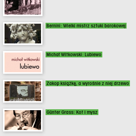
Bernini: Wielki mistrz sztuki barokowej
Michał Witkowski: Lubiewo
Zakop książkę, a wyrośnie z niej drzewo
Günter Grass: Kot i mysz