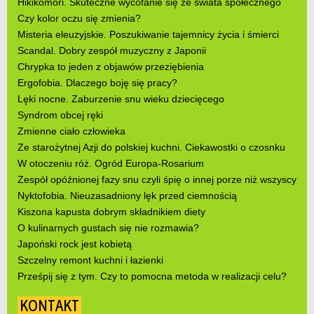
Hikikomori. Skuteczne wycofanie się ze świata społecznego
Czy kolor oczu się zmienia?
Misteria eleuzyjskie. Poszukiwanie tajemnicy życia i śmierci
Scandal. Dobry zespół muzyczny z Japonii
Chrypka to jeden z objawów przeziębienia
Ergofobia. Dlaczego boję się pracy?
Lęki nocne. Zaburzenie snu wieku dziecięcego
Syndrom obcej ręki
Zmienne ciało człowieka
Ze starożytnej Azji do polskiej kuchni. Ciekawostki o czosnku
W otoczeniu róż. Ogród Europa-Rosarium
Zespół opóźnionej fazy snu czyli śpię o innej porze niż wszyscy
Nyktofobia. Nieuzasadniony lęk przed ciemnością
Kiszona kapusta dobrym składnikiem diety
O kulinarnych gustach się nie rozmawia?
Japoński rock jest kobietą
Szczelny remont kuchni i łazienki
Prześpij się z tym. Czy to pomocna metoda w realizacji celu?
KONTAKT