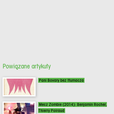
Powiązane artykuły
Pani Bovary bez tłumacza
Mecz Zombie (2014): Benjamin Rocher,
Thierry Poiraud