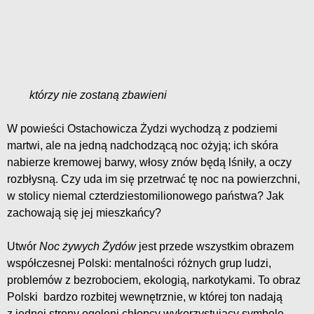
którzy nie zostaną zbawieni
W powieści Ostachowicza Żydzi wychodzą z podziemi
martwi, ale na jedną nadchodzącą noc ożyją; ich skóra
nabierze kremowej barwy, włosy znów będą lśniły, a oczy
rozbłysną. Czy uda im się przetrwać tę noc na powierzchni,
w stolicy niemal czterdziestomilionowego państwa? Jak
zachowają się jej mieszkańcy?
Utwór
Noc żywych Żydów
jest przede wszystkim obrazem
współczesnej Polski: mentalności różnych grup ludzi,
problemów z bezrobociem, ekologią, narkotykami. To obraz
Polski bardzo rozbitej wewnętrznie, w której ton nadają
z jednej strony ogoleni chłopcy wykorzystujący symbole