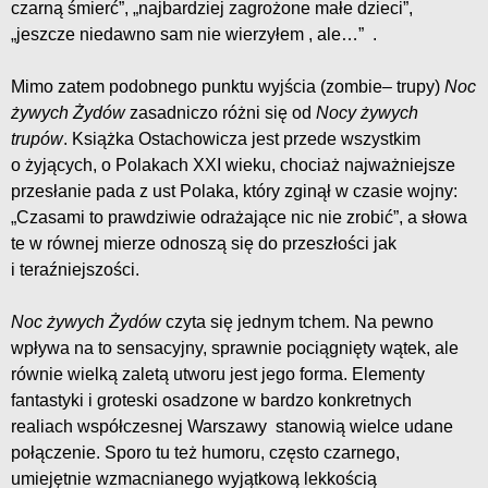
czarną śmierć”, „najbardziej zagrożone małe dzieci”,
„jeszcze niedawno sam nie wierzyłem , ale…” .
Mimo zatem podobnego punktu wyjścia (zombie– trupy)
Noc
żywych Żydów
zasadniczo różni się od
Nocy żywych
trupów
. Książka Ostachowicza jest przede wszystkim
o żyjących, o Polakach XXI wieku, chociaż najważniejsze
przesłanie pada z ust Polaka, który zginął w czasie wojny:
„Czasami to prawdziwie odrażające nic nie zrobić”, a słowa
te w równej mierze odnoszą się do przeszłości jak
i teraźniejszości.
Noc żywych Żydów
czyta się jednym tchem. Na pewno
wpływa na to sensacyjny, sprawnie pociągnięty wątek, ale
równie wielką zaletą utworu jest jego forma. Elementy
fantastyki i groteski osadzone w bardzo konkretnych
realiach współczesnej Warszawy stanowią wielce udane
połączenie. Sporo tu też humoru, często czarnego,
umiejętnie wzmacnianego wyjątkową lekkością