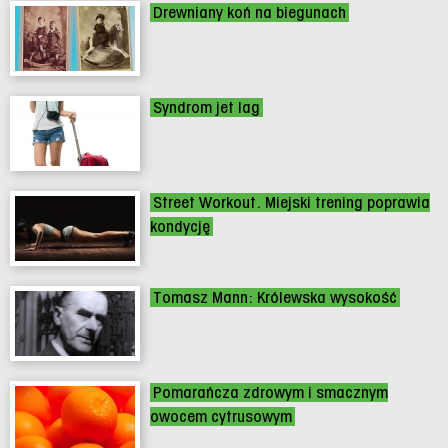
Drewniany koń na biegunach
Syndrom jet lag
Street Workout. Miejski trening poprawia
kondycję
Tomasz Mann: Królewska wysokość
Pomarańcza zdrowym i smacznym
owocem cytrusowym