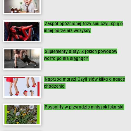
Zespół opóźnionej fazy snu czyli śpię o
innej porze niż wszyscy
Suplementy diety. Z jakich powodów
warto po nie sięgnąć?
Naprzód marsz! Czyli słów kilka o nauce
chodzenia
Pospolity w przyrodzie mniszek lekarski