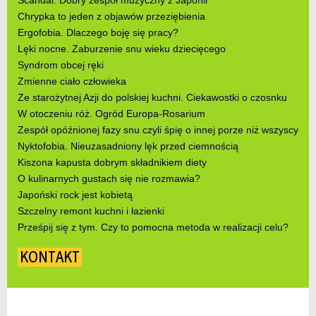
Scandal. Dobry zespół muzyczny z Japonii
Chrypka to jeden z objawów przeziębienia
Ergofobia. Dlaczego boję się pracy?
Lęki nocne. Zaburzenie snu wieku dziecięcego
Syndrom obcej ręki
Zmienne ciało człowieka
Ze starożytnej Azji do polskiej kuchni. Ciekawostki o czosnku
W otoczeniu róż. Ogród Europa-Rosarium
Zespół opóźnionej fazy snu czyli śpię o innej porze niż wszyscy
Nyktofobia. Nieuzasadniony lęk przed ciemnością
Kiszona kapusta dobrym składnikiem diety
O kulinarnych gustach się nie rozmawia?
Japoński rock jest kobietą
Szczelny remont kuchni i łazienki
Prześpij się z tym. Czy to pomocna metoda w realizacji celu?
KONTAKT