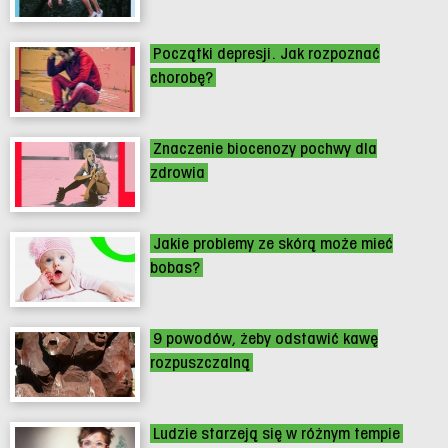
Początki depresji. Jak rozpoznać
chorobę?
Znaczenie biocenozy pochwy dla
zdrowia
Jakie problemy ze skórą może mieć
bobas?
9 powodów, żeby odstawić kawę
rozpuszczalną
Ludzie starzeją się w różnym tempie