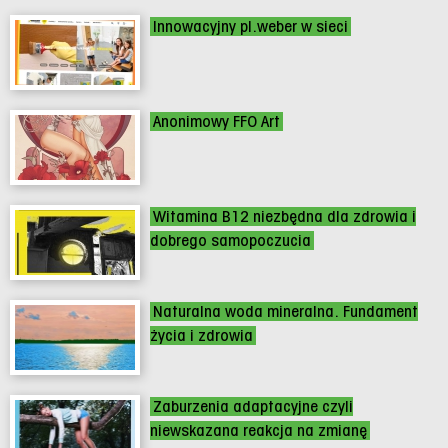
Innowacyjny pl.weber w sieci
Anonimowy FFO Art
Witamina B12 niezbędna dla zdrowia i
dobrego samopoczucia
Naturalna woda mineralna. Fundament
życia i zdrowia
Zaburzenia adaptacyjne czyli
niewskazana reakcja na zmianę