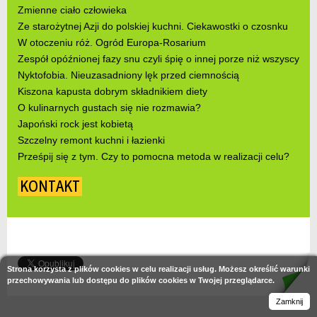
Zmienne ciało człowieka
Ze starożytnej Azji do polskiej kuchni. Ciekawostki o czosnku
W otoczeniu róż. Ogród Europa-Rosarium
Zespół opóźnionej fazy snu czyli śpię o innej porze niż wszyscy
Nyktofobia. Nieuzasadniony lęk przed ciemnością
Kiszona kapusta dobrym składnikiem diety
O kulinarnych gustach się nie rozmawia?
Japoński rock jest kobietą
Szczelny remont kuchni i łazienki
Prześpij się z tym. Czy to pomocna metoda w realizacji celu?
KONTAKT
Strona korzysta z plików cookies w celu realizacji usług. Możesz określić warunki
przechowywania lub dostępu do plików cookies w Twojej przeglądarce.
Zamknij