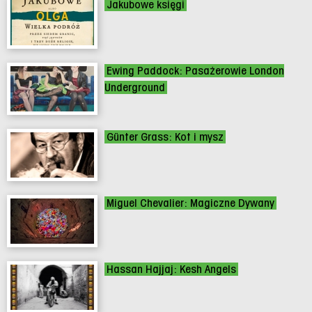
Jakubowe księgi
Ewing Paddock: Pasażerowie London
Underground
Günter Grass: Kot i mysz
Miguel Chevalier: Magiczne Dywany
Hassan Hajjaj: Kesh Angels