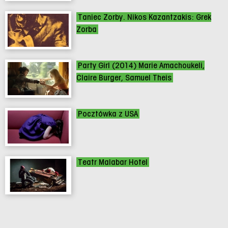
Taniec Zorby. Nikos Kazantzakis: Grek
Zorba
Party Girl (2014) Marie Amachoukeli,
Claire Burger, Samuel Theis
Pocztówka z USA
Teatr Malabar Hotel