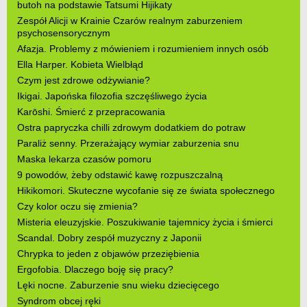
butoh na podstawie Tatsumi Hijikaty
Zespół Alicji w Krainie Czarów realnym zaburzeniem
psychosensorycznym
Afazja. Problemy z mówieniem i rozumieniem innych osób
Ella Harper. Kobieta Wielbłąd
Czym jest zdrowe odżywianie?
Ikigai. Japońska filozofia szczęśliwego życia
Karōshi. Śmierć z przepracowania
Ostra papryczka chilli zdrowym dodatkiem do potraw
Paraliż senny. Przerażający wymiar zaburzenia snu
Maska lekarza czasów pomoru
9 powodów, żeby odstawić kawę rozpuszczalną
Hikikomori. Skuteczne wycofanie się ze świata społecznego
Czy kolor oczu się zmienia?
Misteria eleuzyjskie. Poszukiwanie tajemnicy życia i śmierci
Scandal. Dobry zespół muzyczny z Japonii
Chrypka to jeden z objawów przeziębienia
Ergofobia. Dlaczego boję się pracy?
Lęki nocne. Zaburzenie snu wieku dziecięcego
Syndrom obcej ręki