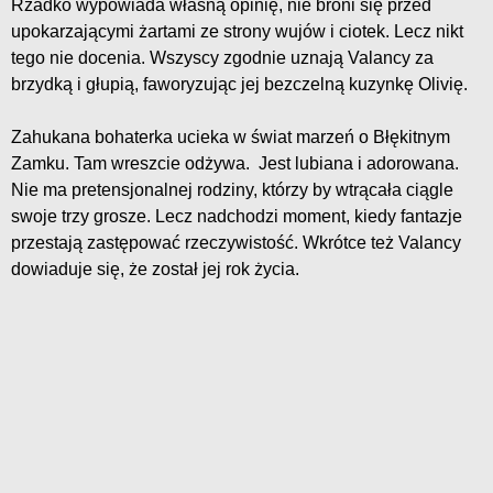
Rzadko wypowiada własną opinię, nie broni się przed
upokarzającymi żartami ze strony wujów i ciotek. Lecz nikt
tego nie docenia. Wszyscy zgodnie uznają Valancy za
brzydką i głupią, faworyzując jej bezczelną kuzynkę Olivię.
Zahukana bohaterka ucieka w świat marzeń o Błękitnym
Zamku. Tam wreszcie odżywa. Jest lubiana i adorowana.
Nie ma pretensjonalnej rodziny, którzy by wtrącała ciągle
swoje trzy grosze. Lecz nadchodzi moment, kiedy fantazje
przestają zastępować rzeczywistość. Wkrótce też Valancy
dowiaduje się, że został jej rok życia.