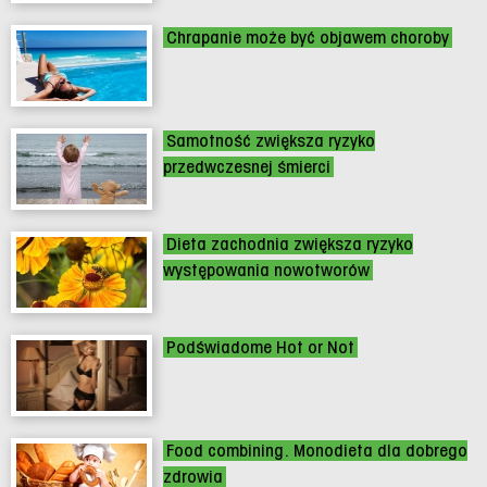
Chrapanie może być objawem choroby
Samotność zwiększa ryzyko
przedwczesnej śmierci
Dieta zachodnia zwiększa ryzyko
występowania nowotworów
Podświadome Hot or Not
Food combining. Monodieta dla dobrego
zdrowia