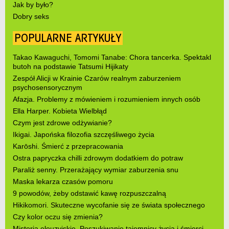
Jak by było?
Dobry seks
POPULARNE ARTYKUŁY
Takao Kawaguchi, Tomomi Tanabe: Chora tancerka. Spektakl
butoh na podstawie Tatsumi Hijikaty
Zespół Alicji w Krainie Czarów realnym zaburzeniem
psychosensorycznym
Afazja. Problemy z mówieniem i rozumieniem innych osób
Ella Harper. Kobieta Wielbłąd
Czym jest zdrowe odżywianie?
Ikigai. Japońska filozofia szczęśliwego życia
Karōshi. Śmierć z przepracowania
Ostra papryczka chilli zdrowym dodatkiem do potraw
Paraliż senny. Przerażający wymiar zaburzenia snu
Maska lekarza czasów pomoru
9 powodów, żeby odstawić kawę rozpuszczalną
Hikikomori. Skuteczne wycofanie się ze świata społecznego
Czy kolor oczu się zmienia?
Misteria eleuzyjskie. Poszukiwanie tajemnicy życia i śmierci