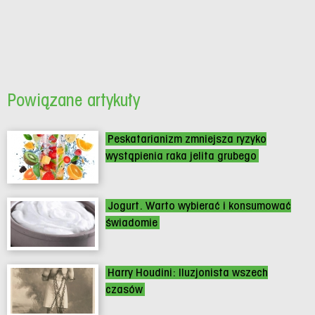
Powiązane artykuły
Peskatarianizm zmniejsza ryzyko
wystąpienia raka jelita grubego
Jogurt. Warto wybierać i konsumować
świadomie
Harry Houdini: Iluzjonista wszech
czasów