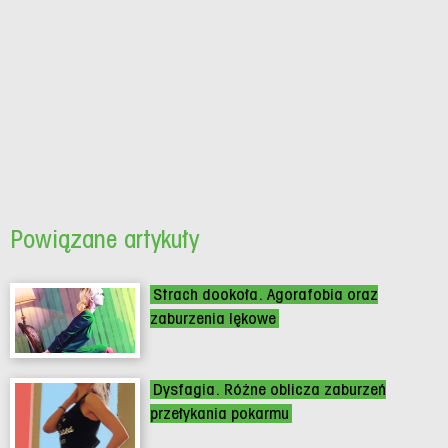
Powiązane artykuły
Strach dookoła. Agorafobia oraz
zaburzenia lękowe
Dysfagia. Różne oblicza zaburzeń
przełykania pokarmu