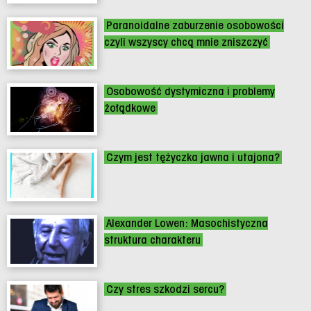
Paranoidalne zaburzenie osobowości
czyli wszyscy chcą mnie zniszczyć
Osobowość dystymiczna i problemy
żołądkowe
Czym jest tężyczka jawna i utajona?
Alexander Lowen: Masochistyczna
struktura charakteru
Czy stres szkodzi sercu?