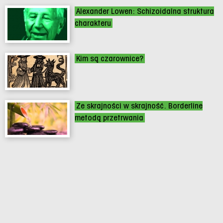
Alexander Lowen: Schizoidalna struktura
charakteru
Kim są czarownice?
Ze skrajności w skrajność. Borderline
metodą przetrwania