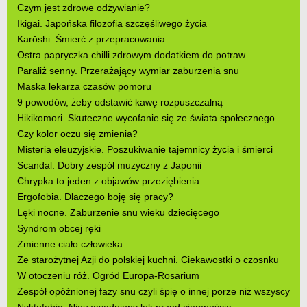
Czym jest zdrowe odżywianie?
Ikigai. Japońska filozofia szczęśliwego życia
Karōshi. Śmierć z przepracowania
Ostra papryczka chilli zdrowym dodatkiem do potraw
Paraliż senny. Przerażający wymiar zaburzenia snu
Maska lekarza czasów pomoru
9 powodów, żeby odstawić kawę rozpuszczalną
Hikikomori. Skuteczne wycofanie się ze świata społecznego
Czy kolor oczu się zmienia?
Misteria eleuzyjskie. Poszukiwanie tajemnicy życia i śmierci
Scandal. Dobry zespół muzyczny z Japonii
Chrypka to jeden z objawów przeziębienia
Ergofobia. Dlaczego boję się pracy?
Lęki nocne. Zaburzenie snu wieku dziecięcego
Syndrom obcej ręki
Zmienne ciało człowieka
Ze starożytnej Azji do polskiej kuchni. Ciekawostki o czosnku
W otoczeniu róż. Ogród Europa-Rosarium
Zespół opóźnionej fazy snu czyli śpię o innej porze niż wszyscy
Nyktofobia. Nieuzasadniony lęk przed ciemnością