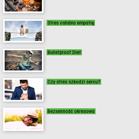
Stres osłabia empatię
Bulletproof Diet
Czy stres szkodzi sercu?
Bezsenność okresowa