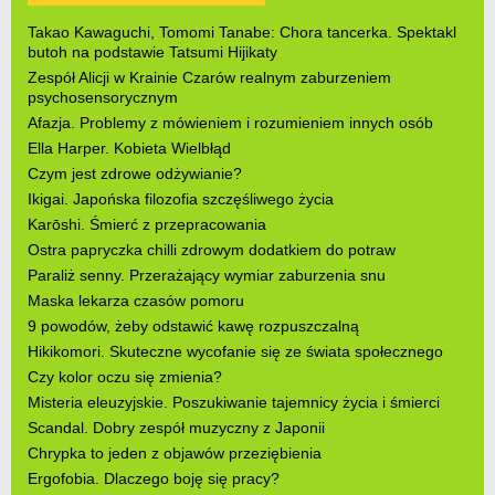
Takao Kawaguchi, Tomomi Tanabe: Chora tancerka. Spektakl
butoh na podstawie Tatsumi Hijikaty
Zespół Alicji w Krainie Czarów realnym zaburzeniem
psychosensorycznym
Afazja. Problemy z mówieniem i rozumieniem innych osób
Ella Harper. Kobieta Wielbłąd
Czym jest zdrowe odżywianie?
Ikigai. Japońska filozofia szczęśliwego życia
Karōshi. Śmierć z przepracowania
Ostra papryczka chilli zdrowym dodatkiem do potraw
Paraliż senny. Przerażający wymiar zaburzenia snu
Maska lekarza czasów pomoru
9 powodów, żeby odstawić kawę rozpuszczalną
Hikikomori. Skuteczne wycofanie się ze świata społecznego
Czy kolor oczu się zmienia?
Misteria eleuzyjskie. Poszukiwanie tajemnicy życia i śmierci
Scandal. Dobry zespół muzyczny z Japonii
Chrypka to jeden z objawów przeziębienia
Ergofobia. Dlaczego boję się pracy?