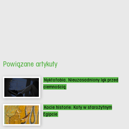
Powiązane artykuły
Nyktofobia. Nieuzasadniony lęk przed
ciemnością
Kocie historie: Koty w starożytnym
Egipcie