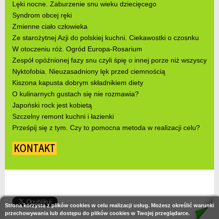
Lęki nocne. Zaburzenie snu wieku dziecięcego
Syndrom obcej ręki
Zmienne ciało człowieka
Ze starożytnej Azji do polskiej kuchni. Ciekawostki o czosnku
W otoczeniu róż. Ogród Europa-Rosarium
Zespół opóźnionej fazy snu czyli śpię o innej porze niż wszyscy
Nyktofobia. Nieuzasadniony lęk przed ciemnością
Kiszona kapusta dobrym składnikiem diety
O kulinarnych gustach się nie rozmawia?
Japoński rock jest kobietą
Szczelny remont kuchni i łazienki
Prześpij się z tym. Czy to pomocna metoda w realizacji celu?
KONTAKT
Strona korzysta z plików cookies w celu realizacji usług. Możesz określić warunki
przechowywania lub dostępu do plików cookies w Twojej przeglądarce.