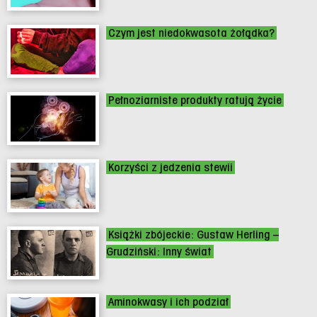
Czym jest niedokwasota żołądka?
Pełnoziarniste produkty ratują życie
Korzyści z jedzenia stewii
Książki zbójeckie: Gustaw Herling –
Grudziński: Inny świat
Aminokwasy i ich podział