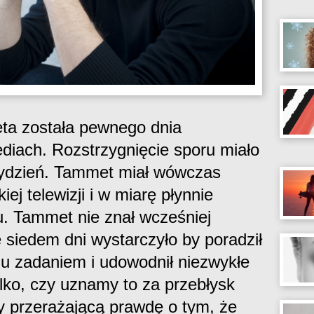
ta została pewnego dnia
iach. Rozstrzygnięcie sporu miało
 tydzień. Tammet miał wówczas
iej telewizji i w miarę płynnie
. Tammet nie znał wcześniej
e siedem dni wystarczyło by poradził
u zadaniem i udowodnił niezwykłe
lko, czy uznamy to za przebłysk
y przerażającą prawdę o tym, że