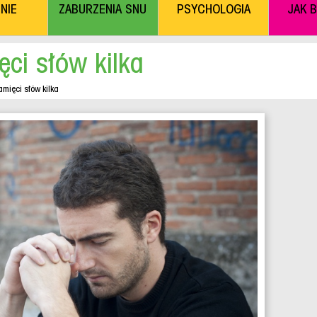
NIE
ZABURZENIA SNU
PSYCHOLOGIA
JAK 
ęci słów kilka
amięci słów kilka