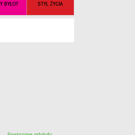
BY BYŁO?
STYL ŻYCIA
Powiązane artykuły