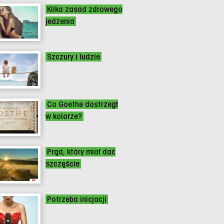
Kilka zasad zdrowego
jedzenia
Szczury i ludzie
Co Goethe dostrzegł
w kolorze?
Prąd, który miał dać
szczęście
Potrzeba inicjacji