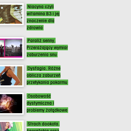
Niacyna czyli
witamina B3 i jej
znaczenie dla
zdrowia
Paraliż senny.
Przerażający wymiar
zaburzenia snu
Dysfagia. Różne
oblicza zaburzeń
przełykania pokarmu
Osobowość
dystymiczna i
problemy żołądkowe
Strach dookoła.
Agorafobia oraz