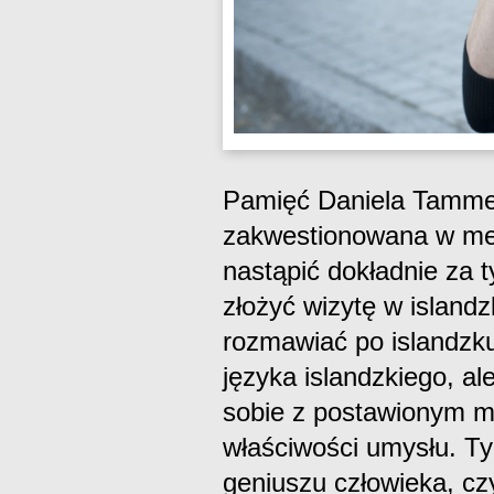
Pamięć Daniela Tamme
zakwestionowana w med
nastąpić dokładnie za
złożyć wizytę w islandzk
rozmawiać po islandzku
języka islandzkiego, al
sobie z postawionym m
właściwości umysłu. Ty
geniuszu człowieka, cz