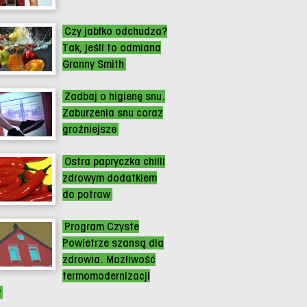
Czy jabłko odchudza?
Tak, jeśli to odmiana
Granny Smith
Zadbaj o higienę snu.
Zaburzenia snu coraz
groźniejsze
Ostra papryczka chilli
zdrowym dodatkiem
do potraw
Program Czyste
Powietrze szansą dla
zdrowia. Możliwość
termomodernizacji
w