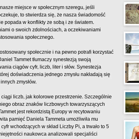
nasze miejsce w społecznym szeregu, jeśli
oczekuje, to stwierdza się, że nasza świadomość
e popada w konflikty ze sobą i ze światem.
ami o swoich zdolnościach, a oczekiwaniami
stosowania społecznego.
ostosowany społecznie i na pewno potrafi korzystać
 Daniel Tammet tłumaczy synestezją swoją
ia ciągów cyfr, liczb, liter i słów. Synestezja
 której doświadczenia jednego zmysłu nakładają się
 innych zmysłów.
iągi liczb, jak kolorowe przestrzenie. Szczególnie
niego obraz znaków liczbowych towarzyszących
 Tammet jest rekordzistą Europy w recytowaniu
mowita pamięć Daniela Tammeta umożliwiła mu
cyfr wchodzących w skład Liczby Pi, a trwało to 5
iejętności naukowca analizowali specjaliści