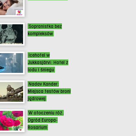
Sopranistka bez
kompleksów
Icehotel w
Jukkasjärvi: Hotel z
lodu i śniegu
Nadav Kander:
Miejsca testów broni
jądrowej
W otoczeniu róż.
Ogród Europa-
Rosarium