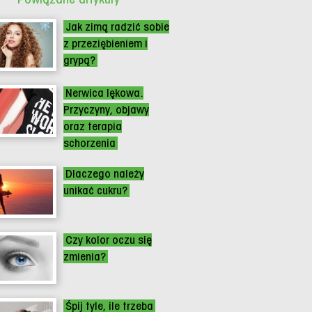
Jak zimą radzić sobie
z przeziębieniem i
grypą?
Nerwica lękowa.
Przyczyny, objawy
oraz terapia
schorzenia
Dlaczego należy
unikać cukru?
Czy kolor oczu się
zmienia?
Śpij tyle, ile trzeba