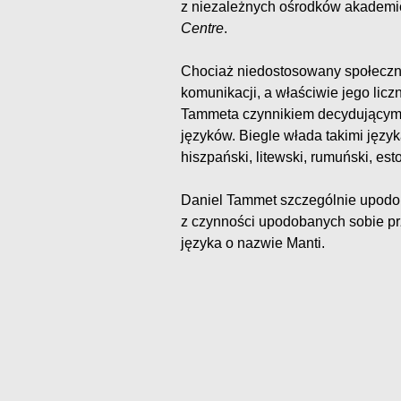
z niezależnych ośrodków akademick
Centre
.
Chociaż niedostosowany społeczn
komunikacji, a właściwie jego lic
Tammeta czynnikiem decydującym o
języków. Biegle włada takimi językam
hiszpański, litewski, rumuński, esto
Daniel Tammet szczególnie upodob
z czynności upodobanych sobie pr
języka o nazwie Manti.