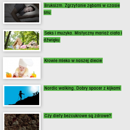
Bruksizm. Zgrzytanie zębami w czasie
snu
Seks i muzyka. Mistyczny mariaż ciała i
dźwięku
Krowie mleko w naszej diecie
Nordic walking. Dobry spacer z kijkami
Czy diety bezcukrowe są zdrowe?