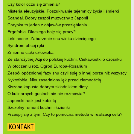
Czy kolor oczu się zmienia?
Misteria eleuzyjskie. Poszukiwanie tajemnicy życia i śmierci
Scandal. Dobry zespół muzyczny z Japonii
Chrypka to jeden z objawów przeziębienia
Ergofobia. Dlaczego boję się pracy?
Lęki nocne. Zaburzenie snu wieku dziecięcego
Syndrom obcej ręki
Zmienne ciało człowieka
Ze starożytnej Azji do polskiej kuchni. Ciekawostki o czosnku
W otoczeniu róż. Ogród Europa-Rosarium
Zespół opóźnionej fazy snu czyli śpię o innej porze niż wszyscy
Nyktofobia. Nieuzasadniony lęk przed ciemnością
Kiszona kapusta dobrym składnikiem diety
O kulinarnych gustach się nie rozmawia?
Japoński rock jest kobietą
Szczelny remont kuchni i łazienki
Prześpij się z tym. Czy to pomocna metoda w realizacji celu?
KONTAKT