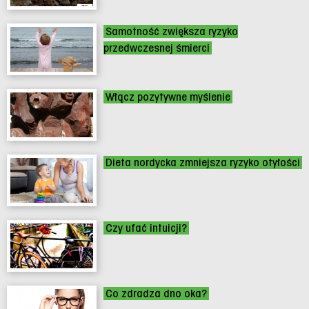
Samotność zwiększa ryzyko
przedwczesnej śmierci
Włącz pozytywne myślenie
Dieta nordycka zmniejsza ryzyko otyłości
Czy ufać intuicji?
Co zdradza dno oka?