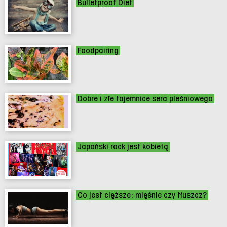
Bulletproof Diet
Foodpairing
Dobre i złe tajemnice sera pleśniowego
Japoński rock jest kobietą
Co jest cięższe: mięśnie czy tłuszcz?