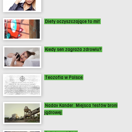
Diety oczyszczające to mit
Kiedy sen zagraża zdrowiu?
Teozofia w Polsce
Nadav Kander: Miejsca testów broni
jądrowej