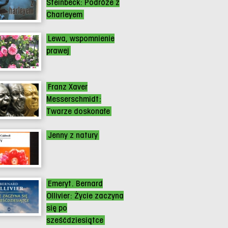
Steinbeck: Podróże z
Charleyem
Lewa, wspomnienie
prawej
Franz Xaver
Messerschmidt:
Twarze doskonałe
Jenny z natury
Emeryt. Bernard
Ollivier: Życie zaczyna
się po
sześćdziesiątce