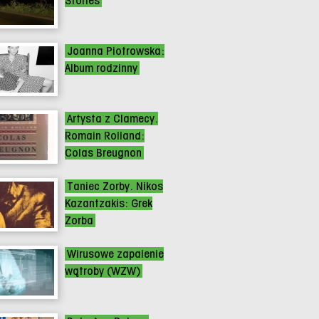
Stories
Joanna Piotrowska:
Album rodzinny
Artysta z Clamecy.
Romain Rolland:
Colas Breugnon
Taniec Zorby. Nikos
Kazantzakis: Grek
Zorba
Wirusowe zapalenie
wątroby (WZW)