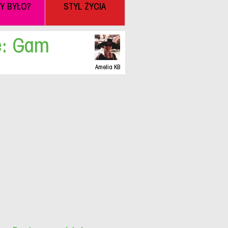
BY BYŁO?
STYL ŻYCIA
e: Gam
Amelia KB