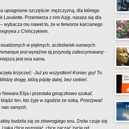
zła upragnione szczęście: mężczyzną, dla którego
k Lavalette. Przemierza z nim Azję, naraża się dla
 – wybacza mu nawet to, że w ferworze karcianego
rzegrywa z Chińczykiem.
h osadzonych w pięknych, aczkolwiek surowych
emarque jest wyraźnie tą przyrodą zafascynowany
-
iejsza jest ona sama.
częła krzyczeć: -Już po wszystkim! Koniec gry! To
idzę drogę, którą pójdę dalej, bez ciebie!
.
w Newara Elija i przestała gorączkowo szukać
błądzi ten, kto żyje w zgodzie ze sobą.
Przeżywać
w nas samych.
akby budziła się ze złowrogiego snu. Znów czuje się
 I taka chce pozostać, chce zacząć życie od