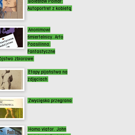
Bolesław Polnar:
Autoportret z kobietą
Anonimowi
śmiertelnicy. Arto
Paasilinna:
Fantastyczne
jstwo zbiorowe
Etapy pijaństwa na
zdjęciach
Zwycięska przegrana
Homo viator. John