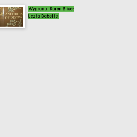
Wygrana. Karen Blixe:
Uczta Babette