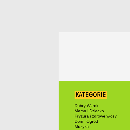
KATEGORIE
Dobry Wzrok
Mama i Dziecko
Fryzura i zdrowe włosy
Dom i Ogród
Muzyka