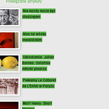
Powiązane artykuły
Nie każdy może być
złodziejem
Alva na wózku
inwalidzkim
Odrodzenie. Julian
Barnes: Ostatnia
miłość pisarza
Piekielny Le Cabaret
de L'Enfer w Paryżu
Matt Henry: Short