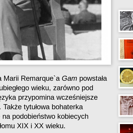
a Marii Remarque`a
Gam
powstała
 ubiegłego wieku, zarówno pod
 języka przypomina wcześniejsze
 Także tytułowa bohaterka
ę na podobieństwo kobiecych
zełomu XIX i XX wieku.