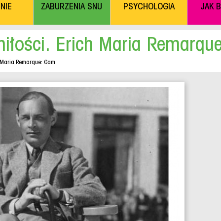
NIE
ZABURZENIA SNU
PSYCHOLOGIA
JAK 
iłości. Erich Maria Remarqu
h Maria Remarque: Gam