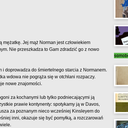
ą mężatkę. Jej mąż Norman jest człowiekiem
nym. Nie przeszkadza to Gam zdradzić go z nowo
samobó
em i doprowadza do śmiertelnego starcia z Normanem.
tka wdowa nie pogrąża się w otchłani rozpaczy.
uje nowe znajomości.
goni za kochanymi lub tylko podniecającymi ją
stkie prawie kontynenty: spotykamy ją w Davos,
rusza za poznanym nieco wcześniej Kinsleyem do
śniej inni, okazuje się być pomyłką, a rozczarowań
wiele.