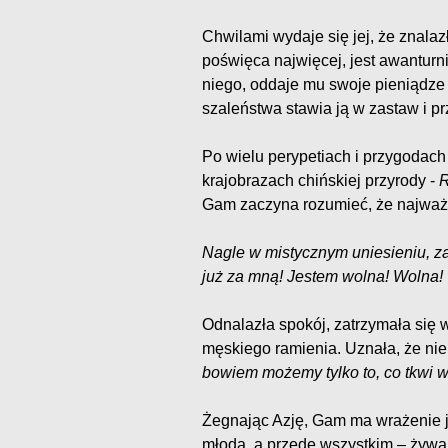
Chwilami wydaje się jej, że znala
poświęca najwięcej, jest awanturni
niego, oddaje mu swoje pieniądze
szaleństwa stawia ją w zastaw i p
Po wielu perypetiach i przygodac
krajobrazach chińskiej przyrody -
R
Gam zaczyna rozumieć, że najważn
Nagle w mistycznym uniesieniu, za
już za mną! Jestem wolna! Wolna! W
Odnalazła spokój, zatrzymała się 
męskiego ramienia. Uznała, że nie 
bowiem możemy tylko to, co tkwi 
Żegnając Azję, Gam ma wrażenie j
młoda, a przede wszystkim – żywa.