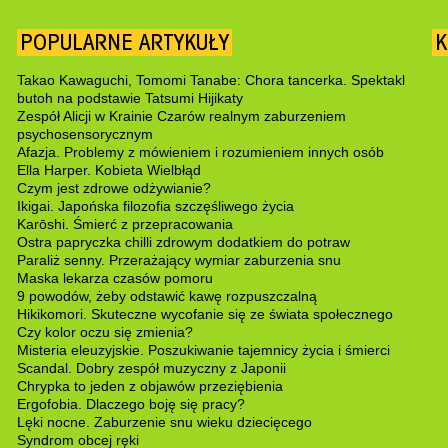
POPULARNE ARTYKUŁY
K
Takao Kawaguchi, Tomomi Tanabe: Chora tancerka. Spektakl
butoh na podstawie Tatsumi Hijikaty
Zespół Alicji w Krainie Czarów realnym zaburzeniem
psychosensorycznym
Afazja. Problemy z mówieniem i rozumieniem innych osób
Ella Harper. Kobieta Wielbłąd
Czym jest zdrowe odżywianie?
Ikigai. Japońska filozofia szczęśliwego życia
Karōshi. Śmierć z przepracowania
Ostra papryczka chilli zdrowym dodatkiem do potraw
Paraliż senny. Przerażający wymiar zaburzenia snu
Maska lekarza czasów pomoru
9 powodów, żeby odstawić kawę rozpuszczalną
Hikikomori. Skuteczne wycofanie się ze świata społecznego
Czy kolor oczu się zmienia?
Misteria eleuzyjskie. Poszukiwanie tajemnicy życia i śmierci
Scandal. Dobry zespół muzyczny z Japonii
Chrypka to jeden z objawów przeziębienia
Ergofobia. Dlaczego boję się pracy?
Lęki nocne. Zaburzenie snu wieku dziecięcego
Syndrom obcej ręki