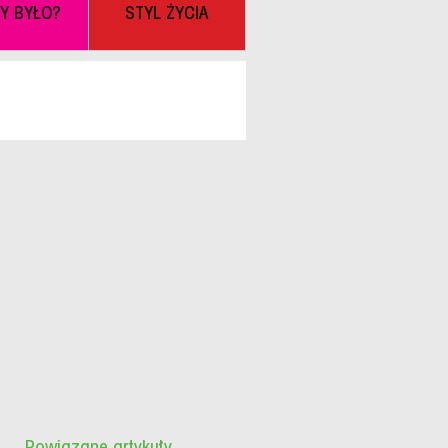
BY BYŁO?
STYL ŻYCIA
Powiązane artykuły