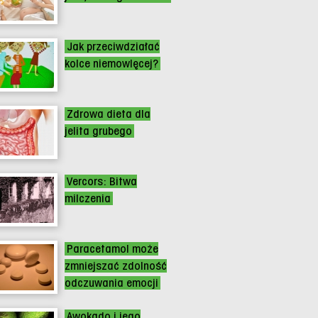
Jak przeciwdziałać
kolce niemowlęcej?
Zdrowa dieta dla
jelita grubego
Vercors: Bitwa
milczenia
Paracetamol może
zmniejszać zdolność
odczuwania emocji
Awokado i jego