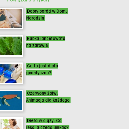
Dobry poród w Domu
Narodzin
Babka lancetowata
na zdrowie
Co to jest dieta
genetyczna?
Czerwony żółw.
Animacja dla każdego
Dieta w ciąży. Co
jeść, a czego unikać?