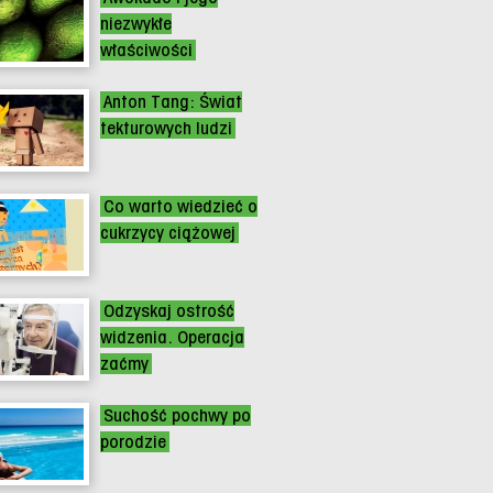
niezwykłe
właściwości
Anton Tang: Świat
tekturowych ludzi
Co warto wiedzieć o
cukrzycy ciążowej
Odzyskaj ostrość
widzenia. Operacja
zaćmy
Suchość pochwy po
porodzie