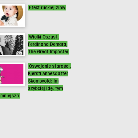
Efekt ruskiej zimy
Wielki Oszust.
Ferdinand Demara,
The Great Imposter
Oswajanie starości.
Kjersti Annesdatter
Skomsvold: Im
szybciej idę, tym
 mniejsza