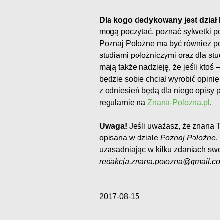
Dla kogo dedykowany jest dział
mogą poczytać, poznać sylwetki po
Poznaj Położne ma być również po
studiami położniczymi oraz dla stu
mają także nadzieję, że jeśli ktoś 
będzie sobie chciał wyrobić opinię
z odniesień będą dla niego opisy 
regularnie na
Znana-Polozna.pl
.
Uwaga!
Jeśli uważasz, że znana T
opisana w dziale
Poznaj Położne
,
uzasadniając w kilku zdaniach sw
redakcja.znana.polozna@gmail.c
2017-08-15