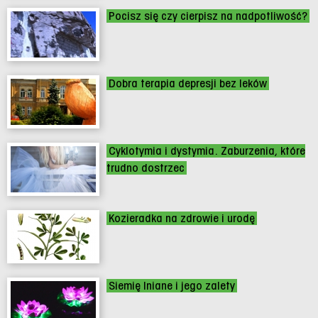
Pocisz się czy cierpisz na nadpotliwość?
Dobra terapia depresji bez leków
Cyklotymia i dystymia. Zaburzenia, które
trudno dostrzec
Kozieradka na zdrowie i urodę
Siemię lniane i jego zalety