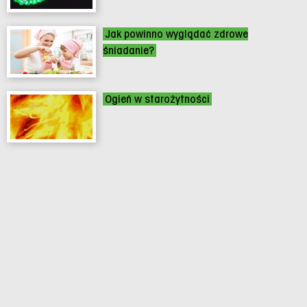
Jak powinno wyglądać zdrowe
śniadanie?
Ogień w starożytności