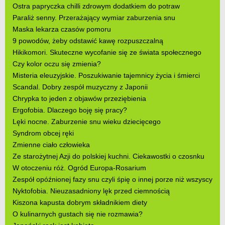
Ostra papryczka chilli zdrowym dodatkiem do potraw
Paraliż senny. Przerażający wymiar zaburzenia snu
Maska lekarza czasów pomoru
9 powodów, żeby odstawić kawę rozpuszczalną
Hikikomori. Skuteczne wycofanie się ze świata społecznego
Czy kolor oczu się zmienia?
Misteria eleuzyjskie. Poszukiwanie tajemnicy życia i śmierci
Scandal. Dobry zespół muzyczny z Japonii
Chrypka to jeden z objawów przeziębienia
Ergofobia. Dlaczego boję się pracy?
Lęki nocne. Zaburzenie snu wieku dziecięcego
Syndrom obcej ręki
Zmienne ciało człowieka
Ze starożytnej Azji do polskiej kuchni. Ciekawostki o czosnku
W otoczeniu róż. Ogród Europa-Rosarium
Zespół opóźnionej fazy snu czyli śpię o innej porze niż wszyscy
Nyktofobia. Nieuzasadniony lęk przed ciemnością
Kiszona kapusta dobrym składnikiem diety
O kulinarnych gustach się nie rozmawia?