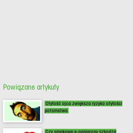
Powiązane artykuły
Otyłość ojca zwiększa ryzyko otyłości
potomstwa
Czy smakowe e-papierosy szkodzą