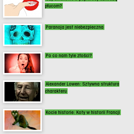
płucom?
Paranoja jest niebezpieczna
Po co nam tyle złości?
Alexander Lowen: Sztywna struktura
charakteru
Kocie historie: Koty w historii Francji