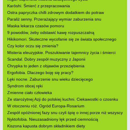
Karōshi. Śmierć z przepracowania
Ostra papryczka chilli zdrowym dodatkiem do potraw
Paraliż senny. Przerażający wymiar zaburzenia snu
Maska lekarza czasów pomoru
9 powodów, żeby odstawić kawę rozpuszczalną
Hikikomori. Skuteczne wycofanie się ze świata społecznego
Czy kolor oczu się zmienia?
Misteria eleuzyjskie. Poszukiwanie tajemnicy życia i śmierci
Scandal. Dobry zespół muzyczny z Japonii
Chrypka to jeden z objawów przeziębienia
Ergofobia. Dlaczego boję się pracy?
Lęki nocne. Zaburzenie snu wieku dziecięcego
Syndrom obcej ręki
Zmienne ciało człowieka
Ze starożytnej Azji do polskiej kuchni. Ciekawostki o czosnku
W otoczeniu róż. Ogród Europa-Rosarium
Zespół opóźnionej fazy snu czyli śpię o innej porze niż wszyscy
Nyktofobia. Nieuzasadniony lęk przed ciemnością
Kiszona kapusta dobrym składnikiem diety