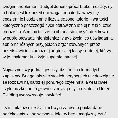
Drugim problemem Bridget Jones oprócz braku mężczyzny
u boku, jest lęk przed nadwagą; bohaterka waży się
codziennie i codziennie liczy zjedzone kalorie – wartości
kaloryczne poszczególnych potraw zna lepiej niż tabliczkę
mnożenia. A mimo to często objada się dosyć niezdrowo –
w ogóle prowadzi niehigieniczny tryb życia, co uświadamia
sobie na różnych przyjęciach organizowanych przez
przedstawicieli zamożnej angielskiej klasy średniej, którzy –
w jej mniemaniu – żyją zupełnie inaczej.
Najważniejszy jednak jest styl dziennika i forma tych
zapisków. Bridget pisze o swoich perypetiach tak dowcipnie,
że rozbawi najbardziej ponurego czytelnika, a właściwie
czytelniczkę, bo to głównie z myślą o tych ostatnich Helen
Fielding tworzy swoje powieści.
Dziennik rozśmieszy i zachwyci zarówno poukładane
perfekcjonistki, bo w czasie lektury będą mogły się czuć