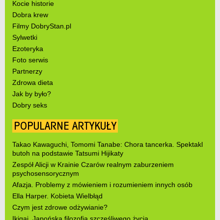
Kocie historie
Dobra krew
Filmy DobryStan.pl
Sylwetki
Ezoteryka
Foto serwis
Partnerzy
Zdrowa dieta
Jak by było?
Dobry seks
POPULARNE ARTYKUŁY
Takao Kawaguchi, Tomomi Tanabe: Chora tancerka. Spektakl
butoh na podstawie Tatsumi Hijikaty
Zespół Alicji w Krainie Czarów realnym zaburzeniem
psychosensorycznym
Afazja. Problemy z mówieniem i rozumieniem innych osób
Ella Harper. Kobieta Wielbłąd
Czym jest zdrowe odżywianie?
Ikigai. Japońska filozofia szczęśliwego życia