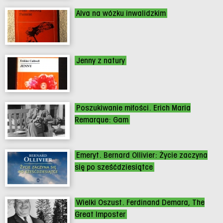
Alva na wózku inwalidzkim
Jenny z natury
Poszukiwanie miłości. Erich Maria
Remarque: Gam
Emeryt. Bernard Ollivier: Życie zaczyna
się po sześćdziesiątce
Wielki Oszust. Ferdinand Demara, The
Great Imposter