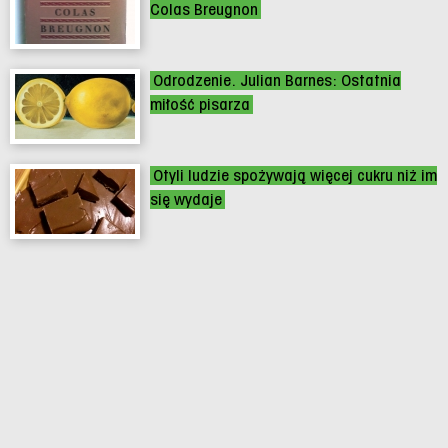
Colas Breugnon
Odrodzenie. Julian Barnes: Ostatnia
miłość pisarza
Otyli ludzie spożywają więcej cukru niż im
się wydaje