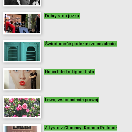
Dobry stan jazzu
Świadomość podczas znieczulenia
Hubert de Lartigue: Usta
Lewa, wspomnienie prawej
Artysta z Clamecy. Romain Rolland: