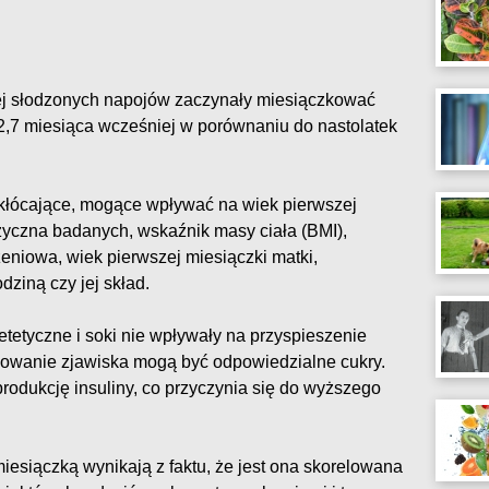
j słodzonych napojów zaczynały miesiączkować
o 2,7 miesiąca wcześniej w porównaniu do nastolatek
kłócające, mogące wpływać na wiek pierwszej
izyczna badanych, wskaźnik masy ciała (BMI),
eniowa, wiek pierwszej miesiączki matki,
dziną czy jej skład.
etetyczne i soki nie wpływały na przyspieszenie
ępowanie zjawiska mogą być odpowiedzialne cukry.
odukcję insuliny, co przyczynia się do wyższego
esiączką wynikają z faktu, że jest ona skorelowana