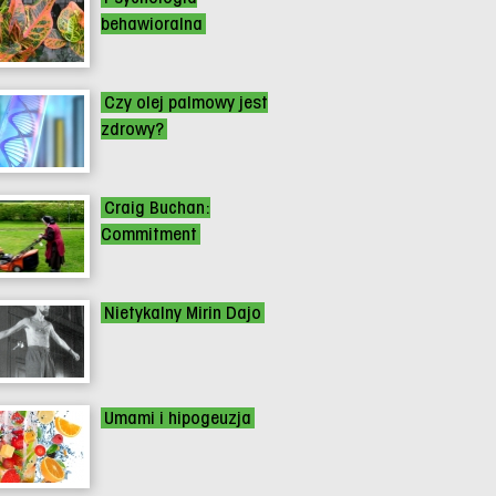
behawioralna
Czy olej palmowy jest
zdrowy?
Craig Buchan:
Commitment
Nietykalny Mirin Dajo
Umami i hipogeuzja