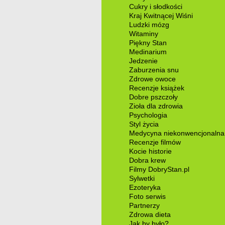
Cukry i słodkości
Kraj Kwitnącej Wiśni
Ludzki mózg
Witaminy
Piękny Stan
Medinarium
Jedzenie
Zaburzenia snu
Zdrowe owoce
Recenzje książek
Dobre pszczoły
Zioła dla zdrowia
Psychologia
Styl życia
Medycyna niekonwencjonalna
Recenzje filmów
Kocie historie
Dobra krew
Filmy DobryStan.pl
Sylwetki
Ezoteryka
Foto serwis
Partnerzy
Zdrowa dieta
Jak by było?