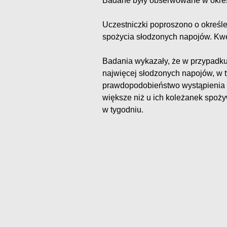
Badane były obserwowane w okres
Uczestniczki poproszono o określen
spożycia słodzonych napojów. Kwe
Badania wykazały, że w przypadku 
najwięcej słodzonych napojów, w t
prawdopodobieństwo wystąpienia 
większe niż u ich koleżanek spoży
w tygodniu.