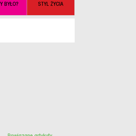
BY BYŁO?
STYL ŻYCIA
Powiązane artykuły