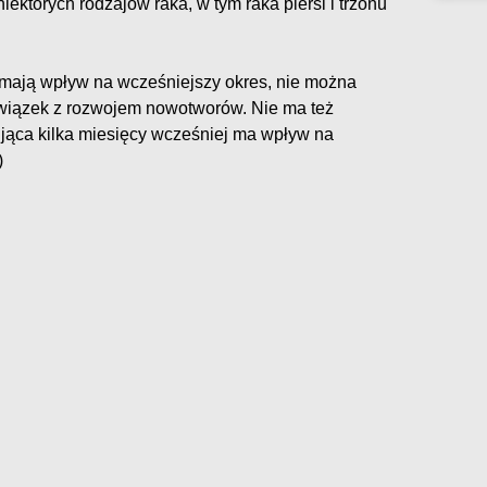
ektórych rodzajów raka, w tym raka piersi i trzonu
 mają wpływ na wcześniejszy okres, nie można
 związek z rozwojem nowotworów. Nie ma też
jąca kilka miesięcy wcześniej ma wpływ na
)