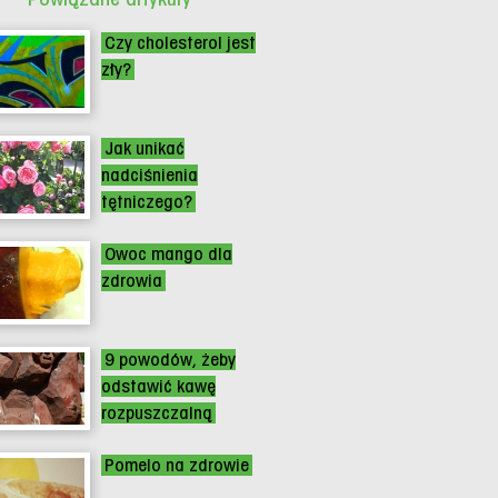
Czy cholesterol jest
zły?
Jak unikać
nadciśnienia
tętniczego?
Owoc mango dla
zdrowia
9 powodów, żeby
odstawić kawę
rozpuszczalną
Pomelo na zdrowie