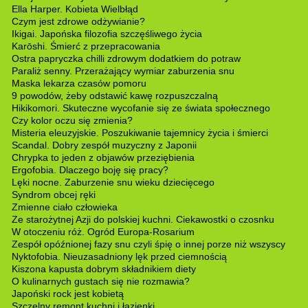
Ella Harper. Kobieta Wielbłąd
Czym jest zdrowe odżywianie?
Ikigai. Japońska filozofia szczęśliwego życia
Karōshi. Śmierć z przepracowania
Ostra papryczka chilli zdrowym dodatkiem do potraw
Paraliż senny. Przerażający wymiar zaburzenia snu
Maska lekarza czasów pomoru
9 powodów, żeby odstawić kawę rozpuszczalną
Hikikomori. Skuteczne wycofanie się ze świata społecznego
Czy kolor oczu się zmienia?
Misteria eleuzyjskie. Poszukiwanie tajemnicy życia i śmierci
Scandal. Dobry zespół muzyczny z Japonii
Chrypka to jeden z objawów przeziębienia
Ergofobia. Dlaczego boję się pracy?
Lęki nocne. Zaburzenie snu wieku dziecięcego
Syndrom obcej ręki
Zmienne ciało człowieka
Ze starożytnej Azji do polskiej kuchni. Ciekawostki o czosnku
W otoczeniu róż. Ogród Europa-Rosarium
Zespół opóźnionej fazy snu czyli śpię o innej porze niż wszyscy
Nyktofobia. Nieuzasadniony lęk przed ciemnością
Kiszona kapusta dobrym składnikiem diety
O kulinarnych gustach się nie rozmawia?
Japoński rock jest kobietą
Szczelny remont kuchni i łazienki