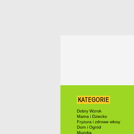
KATEGORIE
Dobry Wzrok
Mama i Dziecko
Fryzura i zdrowe włosy
Dom i Ogród
Muzyka