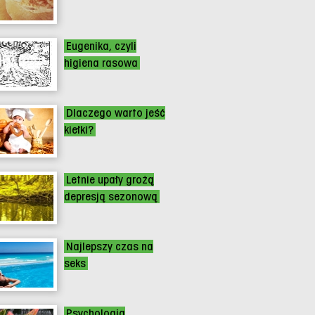
Eugenika, czyli
higiena rasowa
Dlaczego warto jeść
kiełki?
Letnie upały grożą
depresją sezonową
Najlepszy czas na
seks
Psychologia