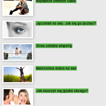
Najlepsze zamiast cukru
Jęczmień na oku. Jak się go pozbyć?
Stres osłabia empatię
Melatonina dobra na sen
Jak nauczyć się języka obcego?