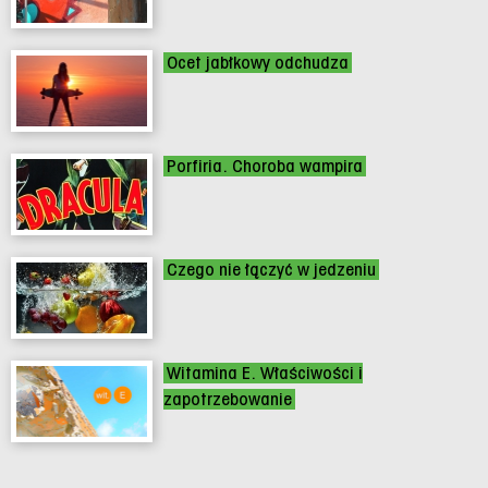
Ocet jabłkowy odchudza
Porfiria. Choroba wampira
Czego nie łączyć w jedzeniu
Witamina E. Właściwości i
zapotrzebowanie