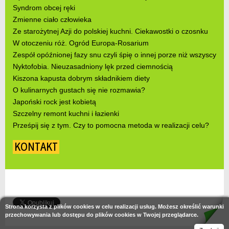
Syndrom obcej ręki
Zmienne ciało człowieka
Ze starożytnej Azji do polskiej kuchni. Ciekawostki o czosnku
W otoczeniu róż. Ogród Europa-Rosarium
Zespół opóźnionej fazy snu czyli śpię o innej porze niż wszyscy
Nyktofobia. Nieuzasadniony lęk przed ciemnością
Kiszona kapusta dobrym składnikiem diety
O kulinarnych gustach się nie rozmawia?
Japoński rock jest kobietą
Szczelny remont kuchni i łazienki
Prześpij się z tym. Czy to pomocna metoda w realizacji celu?
KONTAKT
Strona korzysta z plików cookies w celu realizacji usług. Możesz określić warunki
przechowywania lub dostępu do plików cookies w Twojej przeglądarce.