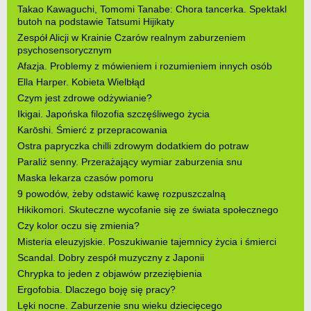
Takao Kawaguchi, Tomomi Tanabe: Chora tancerka. Spektakl
butoh na podstawie Tatsumi Hijikaty
Zespół Alicji w Krainie Czarów realnym zaburzeniem
psychosensorycznym
Afazja. Problemy z mówieniem i rozumieniem innych osób
Ella Harper. Kobieta Wielbłąd
Czym jest zdrowe odżywianie?
Ikigai. Japońska filozofia szczęśliwego życia
Karōshi. Śmierć z przepracowania
Ostra papryczka chilli zdrowym dodatkiem do potraw
Paraliż senny. Przerażający wymiar zaburzenia snu
Maska lekarza czasów pomoru
9 powodów, żeby odstawić kawę rozpuszczalną
Hikikomori. Skuteczne wycofanie się ze świata społecznego
Czy kolor oczu się zmienia?
Misteria eleuzyjskie. Poszukiwanie tajemnicy życia i śmierci
Scandal. Dobry zespół muzyczny z Japonii
Chrypka to jeden z objawów przeziębienia
Ergofobia. Dlaczego boję się pracy?
Lęki nocne. Zaburzenie snu wieku dziecięcego