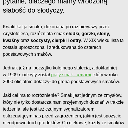
pytanie, dlaczego mamy wrodzoną
słabość do słodyczy.
Kwalifikacja smaku, dokonana po raz pierwszy przez
Arystotelesa, rozróżniała smak
słodki, gorzki, słony,
kwaśny
oraz
soczysty, cierpki
i
ostry
. W XIX wieku lista ta
została uproszczona i zredukowana do czterech
podstawowych smaków.
Jednak już na początku kolejnego stulecia, a dokładniej
w 1909 r. odkryty został
piąty smak -
umami
, który w roku
2000 oficjalnie dołączył do grona podstawowych smaków.
Jaki cel ma to rozróżnienie? Smak jest jednym ze zmysłów,
który nie tylko dostarcza nam przyjemnych doznań w trakcie
jedzenia, ale jest też czujnym sygnalizatorem,
ostrzegającym nas przed zagrożeniem, jakim jest spożycie
nieodpowiednich produktów. Co ciekawe, każdy ze smaków