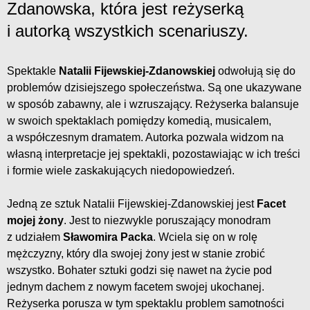
Zdanowska, która jest reżyserką
i autorką wszystkich scenariuszy.
Spektakle
Natalii Fijewskiej-Zdanowskiej
odwołują się do
problemów dzisiejszego społeczeństwa. Są one ukazywane
w sposób zabawny, ale i wzruszający. Reżyserka balansuje
w swoich spektaklach pomiędzy komedią, musicalem,
a współczesnym dramatem. Autorka pozwala widzom na
własną interpretacje jej spektakli, pozostawiając w ich treści
i formie wiele zaskakujących niedopowiedzeń.
Jedną ze sztuk Natalii Fijewskiej-Zdanowskiej jest
Facet
mojej żony
. Jest to niezwykle poruszający monodram
z udziałem
Sławomira Packa
. Wciela się on w rolę
mężczyzny, który dla swojej żony jest w stanie zrobić
wszystko. Bohater sztuki godzi się nawet na życie pod
jednym dachem z nowym facetem swojej ukochanej.
Reżyserka porusza w tym spektaklu problem samotności