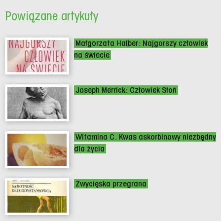
Powiązane artykuły
Małgorzata Halber: Najgorszy człowiek
na świecie
Joseph Merrick: Człowiek Słoń
Witamina C. Kwas askorbinowy niezbędny
dla życia
Zwycięska przegrana