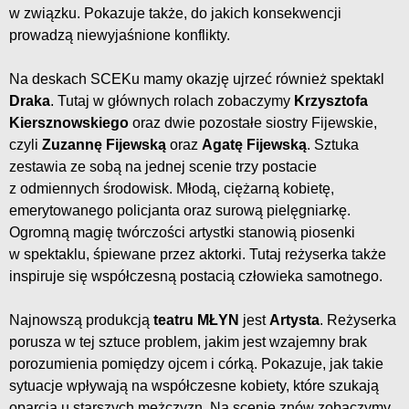
w związku. Pokazuje także, do jakich konsekwencji
prowadzą niewyjaśnione konflikty.
Na deskach SCEKu mamy okazję ujrzeć również spektakl
Draka
. Tutaj w głównych rolach zobaczymy
Krzysztofa
Kiersznowskiego
oraz dwie pozostałe siostry Fijewskie,
czyli
Zuzannę Fijewską
oraz
Agatę Fijewską
. Sztuka
zestawia ze sobą na jednej scenie trzy postacie
z odmiennych środowisk. Młodą, ciężarną kobietę,
emerytowanego policjanta oraz surową pielęgniarkę.
Ogromną magię twórczości artystki stanowią piosenki
w spektaklu, śpiewane przez aktorki. Tutaj reżyserka także
inspiruje się współczesną postacią człowieka samotnego.
Najnowszą produkcją
teatru MŁYN
jest
Artysta
. Reżyserka
porusza w tej sztuce problem, jakim jest wzajemny brak
porozumienia pomiędzy ojcem i córką. Pokazuje, jak takie
sytuacje wpływają na współczesne kobiety, które szukają
oparcia u starszych mężczyzn. Na scenie znów zobaczymy