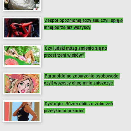
Zespół opóźnionej fazy snu czyli śpię o
innej porze niż wszyscy
Czy ludzki mózg zmienia się na
przestrzeni wieków?
Paranoidalne zaburzenie osobowości
czyli wszyscy chcą mnie zniszczyć
Dysfagia. Różne oblicza zaburzeń
przełykania pokarmu