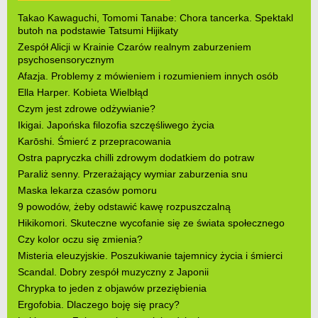
Takao Kawaguchi, Tomomi Tanabe: Chora tancerka. Spektakl
butoh na podstawie Tatsumi Hijikaty
Zespół Alicji w Krainie Czarów realnym zaburzeniem
psychosensorycznym
Afazja. Problemy z mówieniem i rozumieniem innych osób
Ella Harper. Kobieta Wielbłąd
Czym jest zdrowe odżywianie?
Ikigai. Japońska filozofia szczęśliwego życia
Karōshi. Śmierć z przepracowania
Ostra papryczka chilli zdrowym dodatkiem do potraw
Paraliż senny. Przerażający wymiar zaburzenia snu
Maska lekarza czasów pomoru
9 powodów, żeby odstawić kawę rozpuszczalną
Hikikomori. Skuteczne wycofanie się ze świata społecznego
Czy kolor oczu się zmienia?
Misteria eleuzyjskie. Poszukiwanie tajemnicy życia i śmierci
Scandal. Dobry zespół muzyczny z Japonii
Chrypka to jeden z objawów przeziębienia
Ergofobia. Dlaczego boję się pracy?