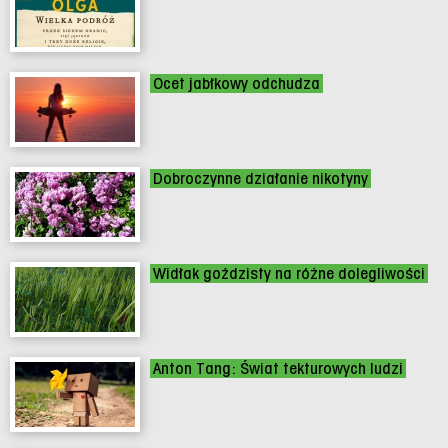
Ocet jabłkowy odchudza
Dobroczynne działanie nikotyny
Widłak goździsty na różne dolegliwości
Anton Tang: Świat tekturowych ludzi