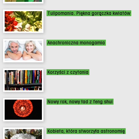
Tulipomania. Piękna gorączka kwiatów
Anachroniczna monogamia
Korzyści z czytania
Nowy rok, nowy ład z feng shui
Kobieta, która stworzyła astronomię