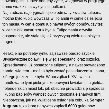
nowobogacki kupiec oddałby życie, wstępował w progi jego
domu wraz z niezwykłymi cebulkami.
Najrzadsze, najoryginalniejsze odmiany kwiatów tulipana
można było kupić wówczas w Holandii w cenie dziesięciu
ton masła, w cenie domu lub nawet dwóch domów, czy też
w cenie kilkunastu sztuk bydła. Tulipomania ożywiła
gospodarkę, ale stałą się też przyczyną wielu osobistych
tragedii.
Reakcje na potrzeby rynku są zawsze bardzo szybkie.
Błyskawicznie pojawili się więc spekulanci oraz oszuści.
Sprzedawano już posadzone tulipany, a nawet prowadzono
handel wiatrem – można było zostać posiadaczem tulipana,
którego jeszcze nie było. W początkach XVII wieku
handlowano tymi pięknymi kolorowymi kwiatami na giełdach
holenderskich miast tak, jak obecnie prowadzi się sprzedaż
i kupno papierów wartościowych doskonale znanych firm.
Niebotyczną, jak na kwiat cenę osiągnęła cebulka
Semper
Augustus
, za którą nabywca zapłacił 6000 guldenów.