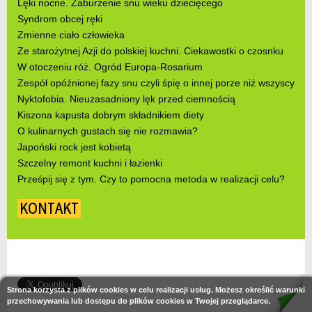
Lęki nocne. Zaburzenie snu wieku dziecięcego
Syndrom obcej ręki
Zmienne ciało człowieka
Ze starożytnej Azji do polskiej kuchni. Ciekawostki o czosnku
W otoczeniu róż. Ogród Europa-Rosarium
Zespół opóźnionej fazy snu czyli śpię o innej porze niż wszyscy
Nyktofobia. Nieuzasadniony lęk przed ciemnością
Kiszona kapusta dobrym składnikiem diety
O kulinarnych gustach się nie rozmawia?
Japoński rock jest kobietą
Szczelny remont kuchni i łazienki
Prześpij się z tym. Czy to pomocna metoda w realizacji celu?
KONTAKT
Strona korzysta z plików cookies w celu realizacji usług. Możesz określić warunki
przechowywania lub dostępu do plików cookies w Twojej przeglądarce.