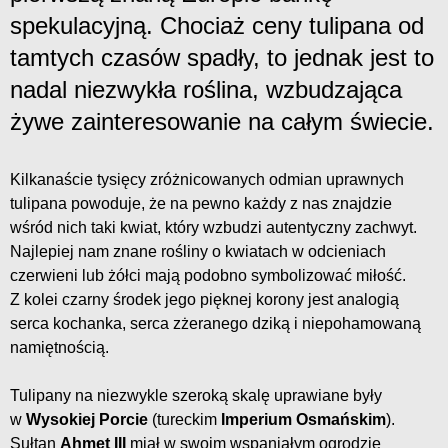
spekulacyjną. Chociaż ceny tulipana od
tamtych czasów spadły, to jednak jest to
nadal niezwykła roślina, wzbudzająca
żywe zainteresowanie na całym świecie.
Kilkanaście tysięcy zróżnicowanych odmian uprawnych
tulipana powoduje, że na pewno każdy z nas znajdzie
wśród nich taki kwiat, który wzbudzi autentyczny zachwyt.
Najlepiej nam znane rośliny o kwiatach w odcieniach
czerwieni lub żółci mają podobno symbolizować miłość.
Z kolei czarny środek jego pięknej korony jest analogią
serca kochanka, serca zżeranego dziką i niepohamowaną
namiętnością.
Tulipany na niezwykle szeroką skalę uprawiane były
w
Wysokiej Porcie
(tureckim
Imperium Osmańskim
).
Sułtan
Ahmet III
miał w swoim wspaniałym ogrodzie