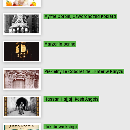
Myrtle Corbin, Czworonożna Kobieta
Marzenia senne
Piekielny Le Cabaret de L'Enfer w Paryżu
Hassan Hajjaj: Kesh Angels
Jakubowe księgi