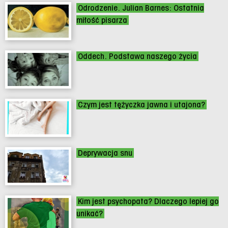
Odrodzenie. Julian Barnes: Ostatnia
miłość pisarza
Oddech. Podstawa naszego życia
Czym jest tężyczka jawna i utajona?
Deprywacja snu
Kim jest psychopata? Dlaczego lepiej go
unikać?