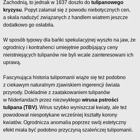
Zachodnią, to jednak w 1637 doszło do
tulipanowego
kryzysu
. Popyt załamał się z powodu niebotycznych cen,
a skala nadużyć związanych z handlem wiatrem jeszcze
dodatkowo go osłabiła.
W sposób typowy dla bańki spekulacyjnej wyszło na jaw, że
ogrodnicy i kontrahenci umiejętnie podbijający ceny
nieistniejących tulipanów nie byli wcale zainteresowani ich
uprawą.
Fascynująca historia tulipomanii wiąże się też podobno
z ciekawym naturalnym zjawiskiem ingerencji świata
przyrody. Dokładnie z zaatakowaniem tulipanów
w Niderlandach przez niezwykłego
wirusa pstrości
tulipana (TBV)
. Wirus szybko wyniszczał kwiaty, ale też
powodował niespotykane wcześniej kształty korony
kwiatów. Ogrodnicza anomalia poprzez swój estetyczny
efekt miała być podobno przyczyną szaleńczej tulipomanii.