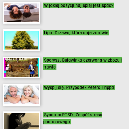
W jakiej pozycji najlepiej jest spać?
Lipa. Drzewo, które daje zdrowie
Sporysz. Buławinka czerwona w zbożu i
trawie
Wyśpij się. Przypadek Petera Trippa
Syndrom PTSD. Zespół stresu
pourazowego