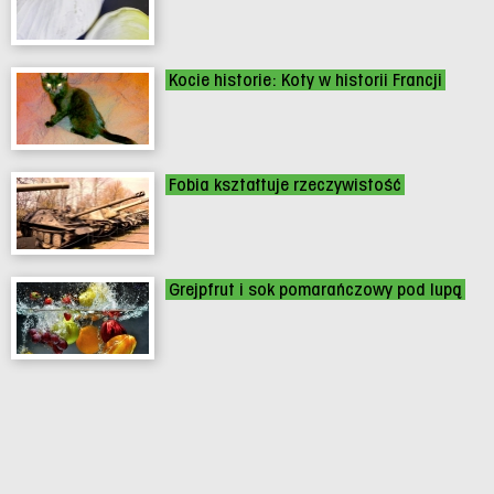
Kocie historie: Koty w historii Francji
Fobia kształtuje rzeczywistość
Grejpfrut i sok pomarańczowy pod lupą