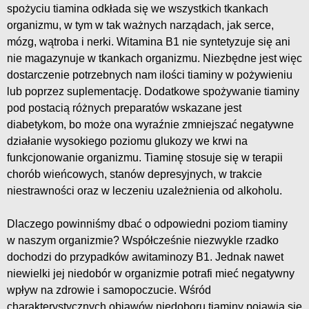
spożyciu tiamina odkłada się we wszystkich tkankach
organizmu, w tym w tak ważnych narządach, jak serce,
mózg, wątroba i nerki. Witamina B1 nie syntetyzuje się ani
nie magazynuje w tkankach organizmu. Niezbędne jest więc
dostarczenie potrzebnych nam ilości tiaminy w pożywieniu
lub poprzez suplementację. Dodatkowe spożywanie tiaminy
pod postacią różnych preparatów wskazane jest
diabetykom, bo może ona wyraźnie zmniejszać negatywne
działanie wysokiego poziomu glukozy we krwi na
funkcjonowanie organizmu. Tiaminę stosuje się w terapii
chorób wieńcowych, stanów depresyjnych, w trakcie
niestrawności oraz w leczeniu uzależnienia od alkoholu.
Dlaczego powinniśmy dbać o odpowiedni poziom tiaminy
w naszym organizmie? Współcześnie niezwykle rzadko
dochodzi do przypadków awitaminozy B1. Jednak nawet
niewielki jej niedobór w organizmie potrafi mieć negatywny
wpływ na zdrowie i samopoczucie. Wśród
charakterystycznych objawów niedoboru tiaminy pojawia się