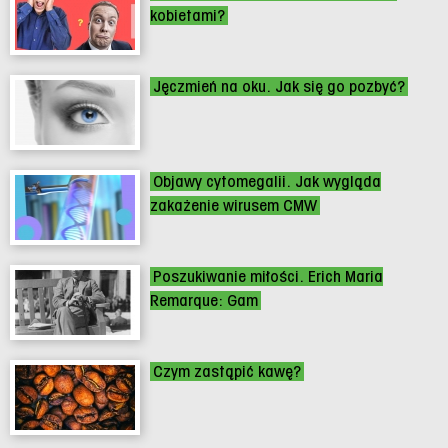
kobietami?
Jęczmień na oku. Jak się go pozbyć?
Objawy cytomegalii. Jak wygląda
zakażenie wirusem CMW
Poszukiwanie miłości. Erich Maria
Remarque: Gam
Czym zastąpić kawę?