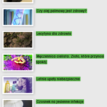
Czy olej palmowy jest zdrowy?
Lecytyna dla zdrowia
Męczennica cielista. Zioło, które przynosi
spokój
Letnie upały niebezpieczne
Czosnek na jesienne infekcje