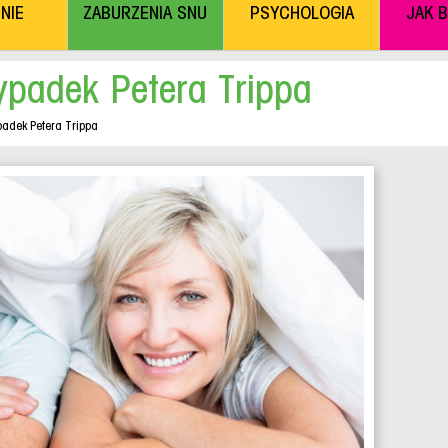
NIE
ZABURZENIA SNU
PSYCHOLOGIA
JAK 
ypadek Petera Trippa
padek Petera Trippa