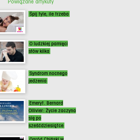
Powiązane artykuły
Śpij tyle, ile trzeba
O ludzkiej pamięci
słów kilka
Syndrom nocnego
jedzenia
Emeryt. Bernard
Ollivier: Życie zaczyna
się po
sześćdziesiątce
Ogród Chiński w