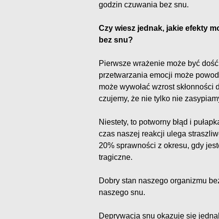
godzin czuwania bez snu.
Czy wiesz jednak, jakie efekty 
bez snu?
Pierwsze wrażenie może być dość
przetwarzania emocji może powod
może wywołać wzrost skłonności
czujemy, że nie tylko nie zasypiamy
Niestety, to potworny błąd i puła
czas naszej reakcji ulega straszl
20% sprawności z okresu, gdy je
tragiczne.
Dobry stan naszego organizmu bez w
naszego snu.
Deprywacja snu okazuje się jedn