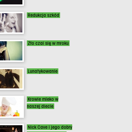
Redukcja szkód
Zło czai się w mroku
Lunatykowanie
Krowie mleko w
naszej diecie
Nick Cave i jego dobry