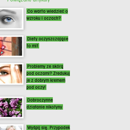
Co warto wiedzieć o
wzroku i oczach?
Diety oczyszczające
to mit
Problemy ze skórą
pod oczami? Zredukuj
je z dobrym kremem
pod oczy!
Dobroczynne
działanie nikotyny
Wyśpij się. Przypadek