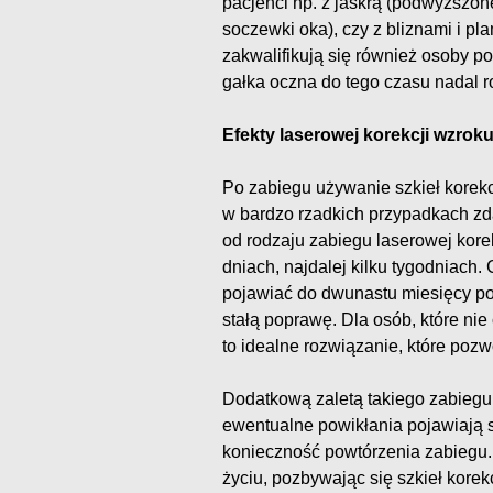
pacjenci np. z jaskrą (podwyższon
soczewki oka), czy z bliznami i p
zakwalifikują się również osoby p
gałka oczna do tego czasu nadal 
Efekty laserowej korekcji wzrok
Po zabiegu używanie szkieł korekc
w bardzo rzadkich przypadkach zda
od rodzaju zabiegu laserowej korek
dniach, najdalej kilku tygodniach
pojawiać do dwunastu miesięcy po 
stałą poprawę. Dla osób, które nie
to idealne rozwiązanie, które pozw
Dodatkową zaletą takiego zabiegu
ewentualne powikłania pojawiają s
konieczność powtórzenia zabiegu
życiu, pozbywając się szkieł korekc