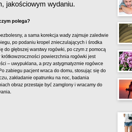
, jakościowym wydaniu.
 czym polega?
 bezbolesny, a sama korekcja wady zajmuje zaledwie
biegu, po podaniu kropel znieczulających i środka
się do głębszej warstwy rogówki, po czym z pomocą
 krótkowzroczności powierzchnia rogówki jest
ści – uwypuklana, a przy astygmatyzmie rogówce
t. Po zabiegu pacjent wraca do domu, stosując się do
czu, zakładanie opatrunku na noc, badania
dniach obraz przestaje być zamglony i wracamy do
ania.