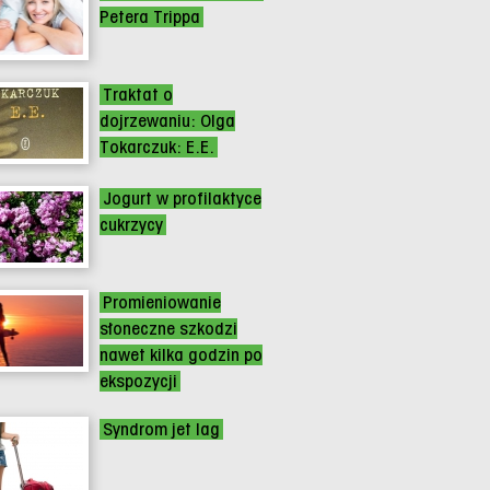
Petera Trippa
Traktat o
dojrzewaniu: Olga
Tokarczuk: E.E.
Jogurt w profilaktyce
cukrzycy
Promieniowanie
słoneczne szkodzi
nawet kilka godzin po
ekspozycji
Syndrom jet lag