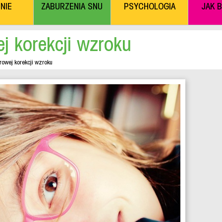
NIE
ZABURZENIA SNU
PSYCHOLOGIA
JAK 
j korekcji wzroku
rowej korekcji wzroku