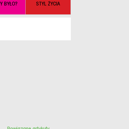
BY BYŁO?
STYL ŻYCIA
Powiązane artykuły