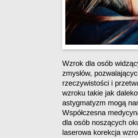
Wzrok dla osób widzący
zmysłów, pozwalający
rzeczywistości i przet
wzroku takie jak dalek
astygmatyzm mogą nam 
Współczesna medycyna
dla osób noszących oku
laserowa korekcja wzr