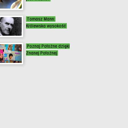
Tomasz Mann:
Królewska wysokość
Poznaj Położne dzięki
Znanej Położnej