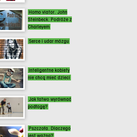
Homo viator. John
Steinbeck: Podróże z
Charleyem
Serce i udar mózgu
Inteligentne kobiety
nie chcą mieć dzieci
Jak łatwo wyrównać
podłogę?
Pszczoła. Dlaczego
jest ważna?