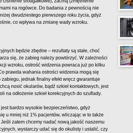
e ciśnienie śródgałkowe), zaćmą (zmętnienie
lamami na rogówce. Do badania z pewnością nie
oniżej dwudziestego pierwszego roku życia, gdyż
rośnie, co wpływa na zmianę wady wzroku.
u
yjnych będzie zbędne – rezultaty są stałe, choć
rza się, że zabieg należy powtórzyć. W zależności
cji wzroku, ostrość widzenia powraca już po kilku
. Co prawda wahania ostrości widzenia mogą się
zabiegu, jednak finalny efekt wręcz gwarantuje
 chcą nosić okularów, bądź szkieł kontaktowych, jest
oli na odłożenie szkieł korekcyjnych do szuflady.
 jest bardzo wysokie bezpieczeństwo, gdyż
ię u mniej niż 1% pacjentów, wliczając w to także
. Jeśli zatem chcemy nadać nową jakość naszemu
yjnych, wystarczy udać się do okulisty i ustalić, czy