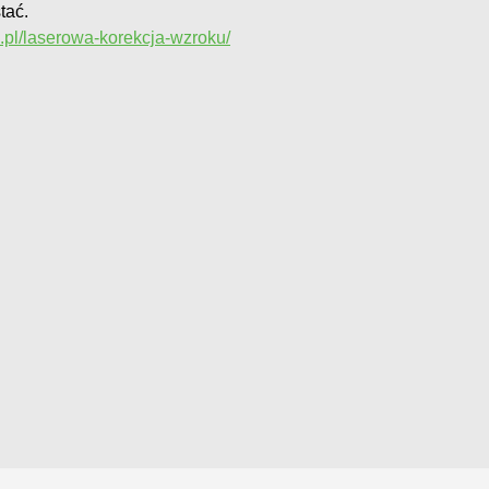
tać.
.pl/laserowa-korekcja-wzroku/