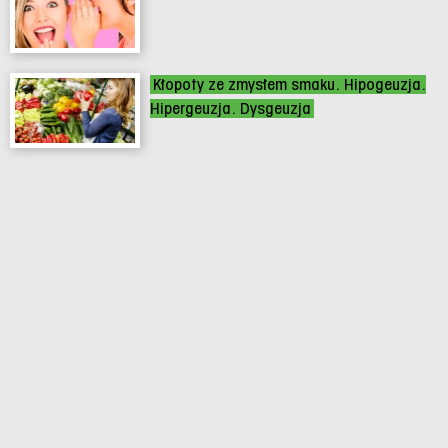
Kłopoty ze zmysłem smaku. Hipogeuzja.
Hipergeuzja. Dysgeuzja