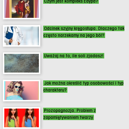
Czym jest kompleks Edypa?
Odcinek szyjny kręgosłupa. Dlaczego tak
często narzekamy na jego ból?
Uważaj na to, ile soli zjadasz!
Jak można określić typ osobowości i typ
charakteru?
Prozopagnozja. Problem z
zapamiętywaniem twarzy