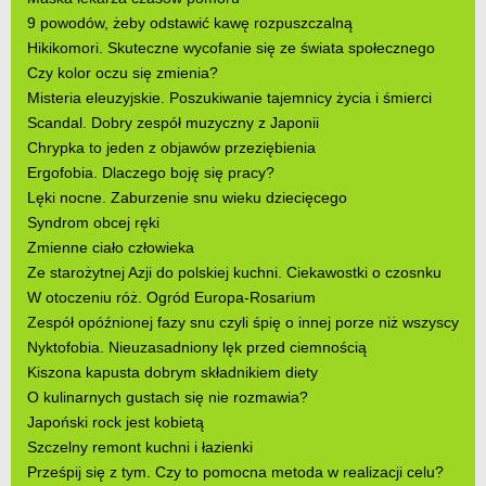
9 powodów, żeby odstawić kawę rozpuszczalną
Hikikomori. Skuteczne wycofanie się ze świata społecznego
Czy kolor oczu się zmienia?
Misteria eleuzyjskie. Poszukiwanie tajemnicy życia i śmierci
Scandal. Dobry zespół muzyczny z Japonii
Chrypka to jeden z objawów przeziębienia
Ergofobia. Dlaczego boję się pracy?
Lęki nocne. Zaburzenie snu wieku dziecięcego
Syndrom obcej ręki
Zmienne ciało człowieka
Ze starożytnej Azji do polskiej kuchni. Ciekawostki o czosnku
W otoczeniu róż. Ogród Europa-Rosarium
Zespół opóźnionej fazy snu czyli śpię o innej porze niż wszyscy
Nyktofobia. Nieuzasadniony lęk przed ciemnością
Kiszona kapusta dobrym składnikiem diety
O kulinarnych gustach się nie rozmawia?
Japoński rock jest kobietą
Szczelny remont kuchni i łazienki
Prześpij się z tym. Czy to pomocna metoda w realizacji celu?