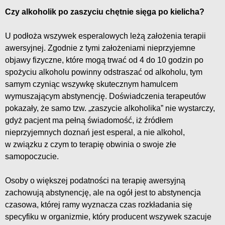
Czy alkoholik po zaszyciu chętnie sięga po kielicha?
U podłoża wszywek esperalowych leżą założenia terapii
awersyjnej. Zgodnie z tymi założeniami nieprzyjemne
objawy fizyczne, które mogą trwać od 4 do 10 godzin po
spożyciu alkoholu powinny odstraszać od alkoholu, tym
samym czyniąc wszywkę skutecznym hamulcem
wymuszającym abstynencję. Doświadczenia terapeutów
pokazały, że samo tzw. „zaszycie alkoholika” nie wystarczy,
gdyż pacjent ma pełną świadomość, iż źródłem
nieprzyjemnych doznań jest esperal, a nie alkohol,
w związku z czym to terapię obwinia o swoje złe
samopoczucie.
Osoby o większej podatności na terapię awersyjną
zachowują abstynencję, ale na ogół jest to abstynencja
czasowa, której ramy wyznacza czas rozkładania się
specyfiku w organizmie, który producent wszywek szacuje