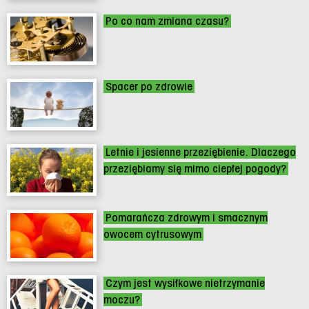
Po co nam zmiana czasu?
Spacer po zdrowie
Letnie i jesienne przeziębienie. Dlaczego
przeziębiamy się mimo ciepłej pogody?
Pomarańcza zdrowym i smacznym
owocem cytrusowym
Czym jest wysiłkowe nietrzymanie
moczu?