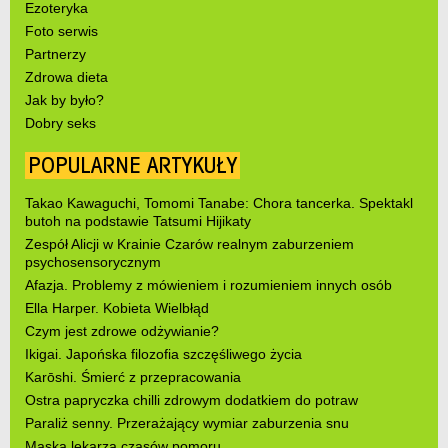
Ezoteryka
Foto serwis
Partnerzy
Zdrowa dieta
Jak by było?
Dobry seks
POPULARNE ARTYKUŁY
Takao Kawaguchi, Tomomi Tanabe: Chora tancerka. Spektakl
butoh na podstawie Tatsumi Hijikaty
Zespół Alicji w Krainie Czarów realnym zaburzeniem
psychosensorycznym
Afazja. Problemy z mówieniem i rozumieniem innych osób
Ella Harper. Kobieta Wielbłąd
Czym jest zdrowe odżywianie?
Ikigai. Japońska filozofia szczęśliwego życia
Karōshi. Śmierć z przepracowania
Ostra papryczka chilli zdrowym dodatkiem do potraw
Paraliż senny. Przerażający wymiar zaburzenia snu
Maska lekarza czasów pomoru