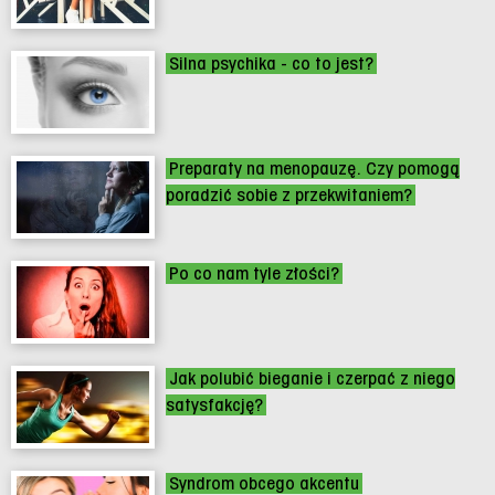
Silna psychika - co to jest?
Preparaty na menopauzę. Czy pomogą
poradzić sobie z przekwitaniem?
Po co nam tyle złości?
Jak polubić bieganie i czerpać z niego
satysfakcję?
Syndrom obcego akcentu