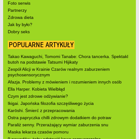
Foto serwis
Partnerzy
Zdrowa dieta
Jak by było?
Dobry seks
POPULARNE ARTYKUŁY
Takao Kawaguchi, Tomomi Tanabe: Chora tancerka. Spektakl
butoh na podstawie Tatsumi Hijikaty
Zespół Alicji w Krainie Czarów realnym zaburzeniem
psychosensorycznym
Afazja. Problemy z mówieniem i rozumieniem innych osób
Ella Harper. Kobieta Wielbłąd
Czym jest zdrowe odżywianie?
Ikigai. Japońska filozofia szczęśliwego życia
Karōshi. Śmierć z przepracowania
Ostra papryczka chilli zdrowym dodatkiem do potraw
Paraliż senny. Przerażający wymiar zaburzenia snu
Maska lekarza czasów pomoru
9 powodów, żeby odstawić kawę rozpuszczalną