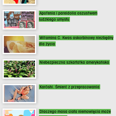
Apofenia i pareidolia oszustwem
ludzkiego umysłu
Witamina C. Kwas askorbinowy niezbędny
dla życia
Niebezpieczna szkarłatka amerykańska
Karōshi. Śmierć z przepracowania
Dlaczego masa ciała niemowlęcia może