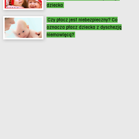
dziecka
Czy płacz jest niebezpieczny? Co
oznacza płacz dziecka z dyschezją
niemowlęcą?