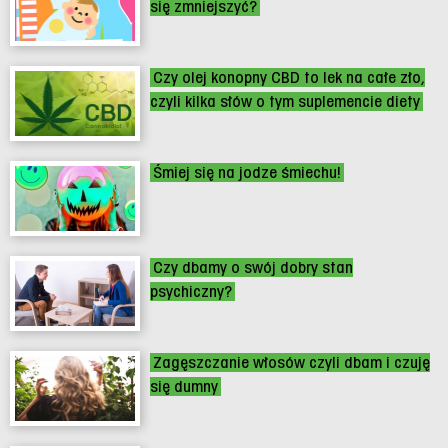
się zmniejszyć?
Czy olej konopny CBD to lek na całe zło,
czyli kilka słów o tym suplemencie diety
Śmiej się na jodze śmiechu!
Czy dbamy o swój dobry stan
psychiczny?
Zagęszczanie włosów czyli dbam i czuję
się dumny