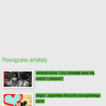
Powiązane artykuły
Antynatalizm. Czy człowiek musi się
rodzić i cierpieć?
Ikigai. Japońska filozofia szczęśliwego
życia