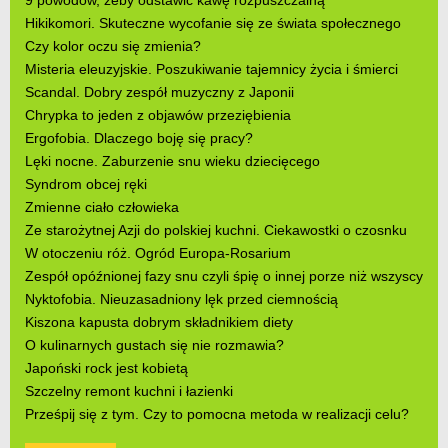
Hikikomori. Skuteczne wycofanie się ze świata społecznego
Czy kolor oczu się zmienia?
Misteria eleuzyjskie. Poszukiwanie tajemnicy życia i śmierci
Scandal. Dobry zespół muzyczny z Japonii
Chrypka to jeden z objawów przeziębienia
Ergofobia. Dlaczego boję się pracy?
Lęki nocne. Zaburzenie snu wieku dziecięcego
Syndrom obcej ręki
Zmienne ciało człowieka
Ze starożytnej Azji do polskiej kuchni. Ciekawostki o czosnku
W otoczeniu róż. Ogród Europa-Rosarium
Zespół opóźnionej fazy snu czyli śpię o innej porze niż wszyscy
Nyktofobia. Nieuzasadniony lęk przed ciemnością
Kiszona kapusta dobrym składnikiem diety
O kulinarnych gustach się nie rozmawia?
Japoński rock jest kobietą
Szczelny remont kuchni i łazienki
Prześpij się z tym. Czy to pomocna metoda w realizacji celu?