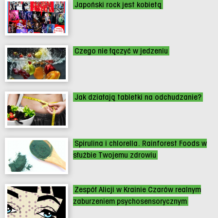
Japoński rock jest kobietą
Czego nie łączyć w jedzeniu
Jak działają tabletki na odchudzanie?
Spirulina i chlorella. Rainforest Foods w
służbie Twojemu zdrowiu
Zespół Alicji w Krainie Czarów realnym
zaburzeniem psychosensorycznym