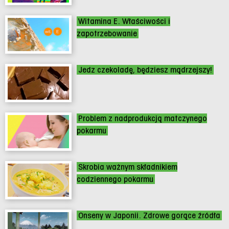
Witamina E. Właściwości i
zapotrzebowanie
Jedz czekoladę, będziesz mądrzejszy!
Problem z nadprodukcją matczynego
pokarmu
Skrobia ważnym składnikiem
codziennego pokarmu
Onseny w Japonii. Zdrowe gorące źródła