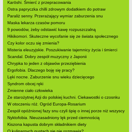
Karōshi. Śmierć z przepracowania
Ostra papryczka chilli zdrowym dodatkiem do potraw
Paraliż senny. Przerażający wymiar zaburzenia snu
Maska lekarza czasów pomoru
9 powodów, żeby odstawić kawę rozpuszczalną
Hikikomori. Skuteczne wycofanie się ze świata społecznego
Czy kolor oczu się zmienia?
Misteria eleuzyjskie. Poszukiwanie tajemnicy życia i śmierci
Scandal. Dobry zespół muzyczny z Japonii
Chrypka to jeden z objawów przeziębienia
Ergofobia. Dlaczego boję się pracy?
Lęki nocne. Zaburzenie snu wieku dziecięcego
Syndrom obcej ręki
Zmienne ciało człowieka
Ze starożytnej Azji do polskiej kuchni. Ciekawostki o czosnku
W otoczeniu róż. Ogród Europa-Rosarium
Zespół opóźnionej fazy snu czyli śpię o innej porze niż wszyscy
Nyktofobia. Nieuzasadniony lęk przed ciemnością
Kiszona kapusta dobrym składnikiem diety
O kulinarnych gustach się nie rozmawia?