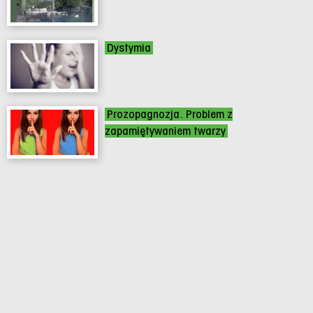
Dystymia
Prozopagnozja. Problem z
zapamiętywaniem twarzy