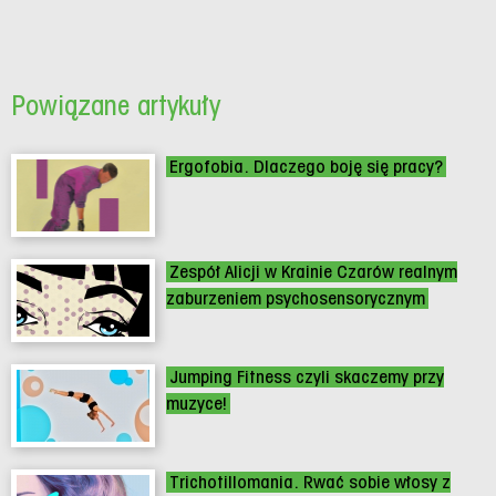
Powiązane artykuły
Ergofobia. Dlaczego boję się pracy?
Zespół Alicji w Krainie Czarów realnym
zaburzeniem psychosensorycznym
Jumping Fitness czyli skaczemy przy
muzyce!
Trichotillomania. Rwać sobie włosy z