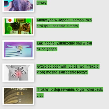
głowy
Medycyna w Japonii. Kampō jako
praktyka leczenia ziołami
Lęki nocne. Zaburzenie snu wieku
dziecięcego
Grzybica pachwin. Uciążliwa infekcja,
którą można skutecznie leczyć
Traktat o dojrzewaniu: Olga Tokarczuk:
E.E.