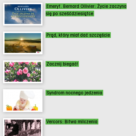
Emeryt. Bernard Ollivier: Życie zaczyna
się po sześćdziesiątce
Prąd, który miał dać szczęście
Zacznij biegać!
Syndrom nocnego jedzenia
Vercors: Bitwa milczenia