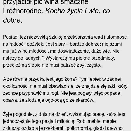
przyjaciół pić wina smaczne
i różnorodne.
Kocha życie i wie, co
dobre
.
Posiadł też niezwykłą sztukę przetwarzania wad i ułomności
na radość i pożytek. Jest stary – bardzo dobrze; nie szumi
mu już wino młodości, ma doświadczenie, dużo wie. Nie
należy do ładnych ? Wystarczą mu piękne przedmioty,
przecież na siebie nie musi patrzeć zbyt często.
A że równie brzydka jest jego żona? Tym lepiej; w żadnej
okoliczności nie musi obawiać się, że znajdzie się taki, który
zechce przyprawić mu rogi. Nie jest bogaty, więc odpada
obawa, że złodzieje ogołocą go ze skarbów.
Żyje pogodnie, z dnia na dzień, wykonując pracę, która jest
jednocześnie jego pasją i miłością. Robi meble, meble
z duszą; ozdabia je rzeźbami i polichromią, gładzi drewno,