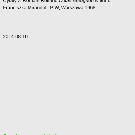
Cytaty z: Romain Rolland
Colas Breugnon
w tłum.
Franciszka Mirandoli. PIW, Warszawa 1968.
2014-08-10