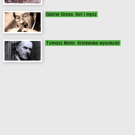
Günter Grass: Kot i mysz
Tomasz Mann: Królewska wysokość