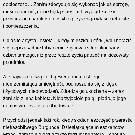
dopieszcza… Zanim zdecyduje się wykonać jakieś sprzęty,
musi zobaczyć, gdzie będą stały – ich wygląd zależy
przecież od charakteru nie tylko przyszłego właściciela, ale
i pomieszczenia.
Colas to artysta i esteta – kiedy mieszka u córki, woli narazić
się nieprzesadnie lubianemu zięciowi i stłuc ukochany
dzban tamtego, niż przez resztę życia patrzeć na kiczowaty
przedmiot.
Ale najważniejszą cechą Breugnona jest jego
nieprzemijająca umiejętność podnoszenia się z klęsk
i życiowych niepowodzeń. Zdradza go ukochana – zaraz
żeni się z inną kobietą. Nieprzyjaciele palą i plądrują jego
domostwo – stale je odbudowuje.
Przychodzi jednak taki rok, kiedy skala nieszczęść przerasta
niefrasobliwego Burgunda. Dziesiątkująca mieszkańców
Francji zaraza nie omija także rodziny bohatera – chorują