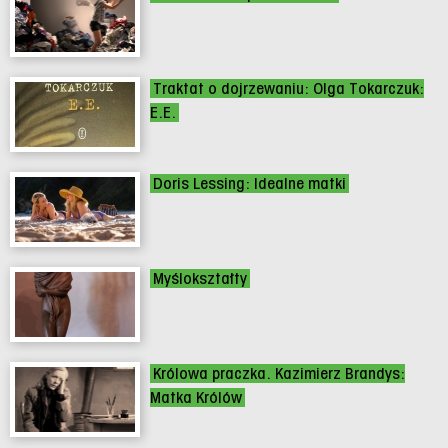
Traktat o dojrzewaniu: Olga Tokarczuk:
E.E.
Doris Lessing: Idealne matki
Myślokształty
Królowa praczka. Kazimierz Brandys:
Matka Królów