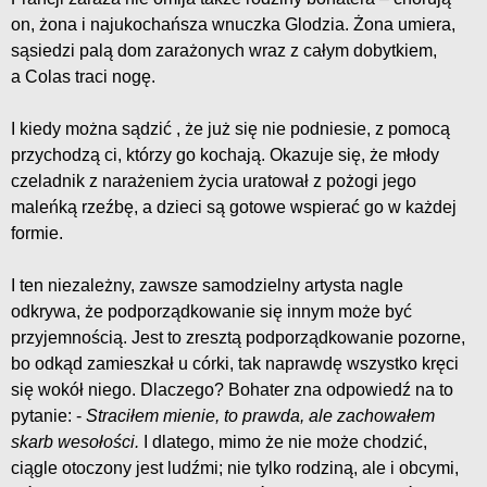
on, żona i najukochańsza wnuczka Glodzia. Żona umiera,
sąsiedzi palą dom zarażonych wraz z całym dobytkiem,
a Colas traci nogę.
I kiedy można sądzić , że już się nie podniesie, z pomocą
przychodzą ci, którzy go kochają. Okazuje się, że młody
czeladnik z narażeniem życia uratował z pożogi jego
maleńką rzeźbę, a dzieci są gotowe wspierać go w każdej
formie.
I ten niezależny, zawsze samodzielny artysta nagle
odkrywa, że podporządkowanie się innym może być
przyjemnością. Jest to zresztą podporządkowanie pozorne,
bo odkąd zamieszkał u córki, tak naprawdę wszystko kręci
się wokół niego. Dlaczego? Bohater zna odpowiedź na to
pytanie: -
Straciłem mienie, to prawda, ale zachowałem
skarb wesołości.
I dlatego, mimo że nie może chodzić,
ciągle otoczony jest ludźmi; nie tylko rodziną, ale i obcymi,