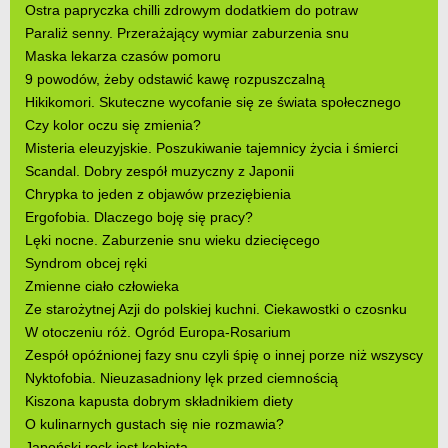
Ostra papryczka chilli zdrowym dodatkiem do potraw
Paraliż senny. Przerażający wymiar zaburzenia snu
Maska lekarza czasów pomoru
9 powodów, żeby odstawić kawę rozpuszczalną
Hikikomori. Skuteczne wycofanie się ze świata społecznego
Czy kolor oczu się zmienia?
Misteria eleuzyjskie. Poszukiwanie tajemnicy życia i śmierci
Scandal. Dobry zespół muzyczny z Japonii
Chrypka to jeden z objawów przeziębienia
Ergofobia. Dlaczego boję się pracy?
Lęki nocne. Zaburzenie snu wieku dziecięcego
Syndrom obcej ręki
Zmienne ciało człowieka
Ze starożytnej Azji do polskiej kuchni. Ciekawostki o czosnku
W otoczeniu róż. Ogród Europa-Rosarium
Zespół opóźnionej fazy snu czyli śpię o innej porze niż wszyscy
Nyktofobia. Nieuzasadniony lęk przed ciemnością
Kiszona kapusta dobrym składnikiem diety
O kulinarnych gustach się nie rozmawia?
Japoński rock jest kobietą