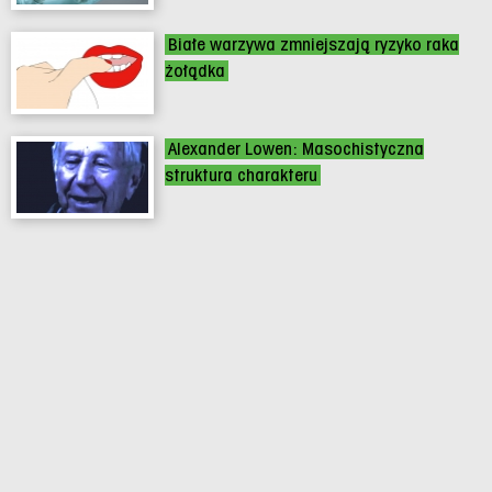
Białe warzywa zmniejszają ryzyko raka
żołądka
Alexander Lowen: Masochistyczna
struktura charakteru