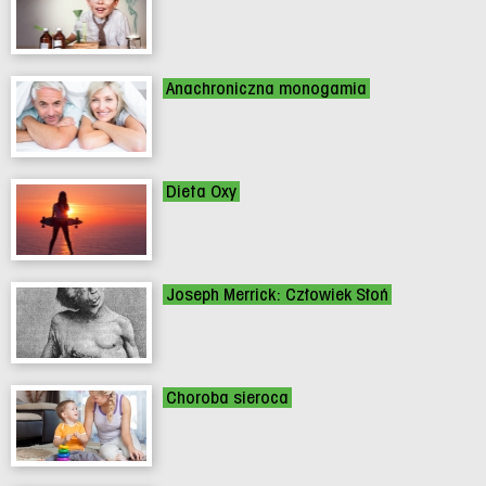
Anachroniczna monogamia
Dieta Oxy
Joseph Merrick: Człowiek Słoń
Choroba sieroca