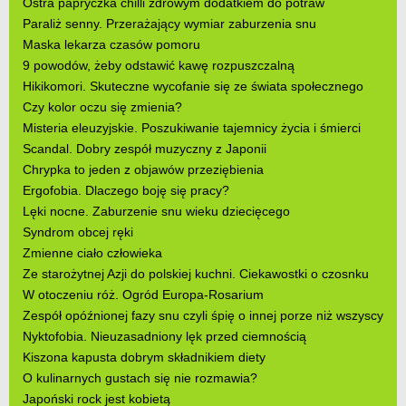
Ostra papryczka chilli zdrowym dodatkiem do potraw
Paraliż senny. Przerażający wymiar zaburzenia snu
Maska lekarza czasów pomoru
9 powodów, żeby odstawić kawę rozpuszczalną
Hikikomori. Skuteczne wycofanie się ze świata społecznego
Czy kolor oczu się zmienia?
Misteria eleuzyjskie. Poszukiwanie tajemnicy życia i śmierci
Scandal. Dobry zespół muzyczny z Japonii
Chrypka to jeden z objawów przeziębienia
Ergofobia. Dlaczego boję się pracy?
Lęki nocne. Zaburzenie snu wieku dziecięcego
Syndrom obcej ręki
Zmienne ciało człowieka
Ze starożytnej Azji do polskiej kuchni. Ciekawostki o czosnku
W otoczeniu róż. Ogród Europa-Rosarium
Zespół opóźnionej fazy snu czyli śpię o innej porze niż wszyscy
Nyktofobia. Nieuzasadniony lęk przed ciemnością
Kiszona kapusta dobrym składnikiem diety
O kulinarnych gustach się nie rozmawia?
Japoński rock jest kobietą