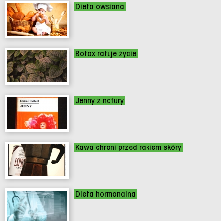
Dieta owsiana
Botox ratuje życie
Jenny z natury
Kawa chroni przed rakiem skóry
Dieta hormonalna