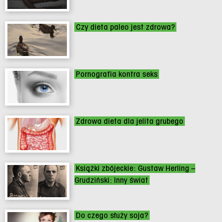
Czy dieta paleo jest zdrowa?
Pornografia kontra seks
Zdrowa dieta dla jelita grubego
Książki zbójeckie: Gustaw Herling –
Grudziński: Inny świat
Do czego służy soja?