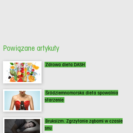
Powiązane artykuły
Zdrowa dieta DASH
Śródziemnomorska dieta spowalnia
starzenie
Bruksizm. Zgrzytanie zębami w czasie
snu