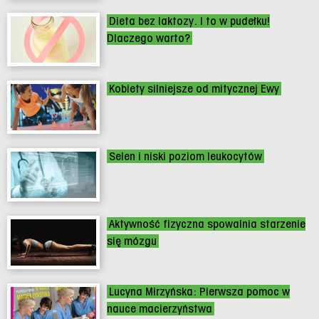
Dieta bez laktozy. I to w pudełku!
Dlaczego warto?
Kobiety silniejsze od mitycznej Ewy
Selen i niski poziom leukocytów
Aktywność fizyczna spowalnia starzenie
się mózgu
Lucyna Mirzyńska: Pierwsza pomoc w
nauce macierzyństwa