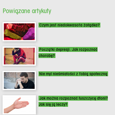
Powiązane artykuły
Czym jest niedokwasota żołądka?
Początki depresji. Jak rozpoznać
chorobę?
Nie myl nieśmiałości z fobią społeczną
Jak można rozpoznać łuszczycę dłoni?
Jak się ją leczy?