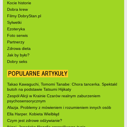
Kocie historie
Dobra krew
Filmy DobryStan.pl
Sylwetki
Ezoteryka
Foto serwis
Partnerzy
Zdrowa dieta
Jak by było?
Dobry seks
POPULARNE ARTYKUŁY
Takao Kawaguchi, Tomomi Tanabe: Chora tancerka. Spektakl
butoh na podstawie Tatsumi Hijikaty
Zespół Alicji w Krainie Czarów realnym zaburzeniem
psychosensorycznym
Afazja. Problemy z mówieniem i rozumieniem innych osób
Ella Harper. Kobieta Wielbłąd
Czym jest zdrowe odżywianie?
Ikigai. Japońska filozofia szczęśliwego życia