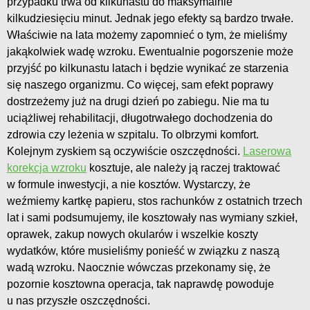
przypadku trwa od kilkunastu do maksymalnie
kilkudziesięciu minut. Jednak jego efekty są bardzo trwałe.
Właściwie na lata możemy zapomnieć o tym, że mieliśmy
jakąkolwiek wadę wzroku. Ewentualnie pogorszenie może
przyjść po kilkunastu latach i będzie wynikać ze starzenia
się naszego organizmu. Co więcej, sam efekt poprawy
dostrzeżemy już na drugi dzień po zabiegu. Nie ma tu
uciążliwej rehabilitacji, długotrwałego dochodzenia do
zdrowia czy leżenia w szpitalu. To olbrzymi komfort.
Kolejnym zyskiem są oczywiście oszczędności.
Laserowa
korekcja wzroku
kosztuje, ale należy ją raczej traktować
w formule inwestycji, a nie kosztów. Wystarczy, że
weźmiemy kartkę papieru, stos rachunków z ostatnich trzech
lat i sami podsumujemy, ile kosztowały nas wymiany szkieł,
oprawek, zakup nowych okularów i wszelkie koszty
wydatków, które musieliśmy ponieść w związku z naszą
wadą wzroku. Naocznie wówczas przekonamy się, że
pozornie kosztowna operacja, tak naprawdę powoduje
u nas przyszłe oszczędności.