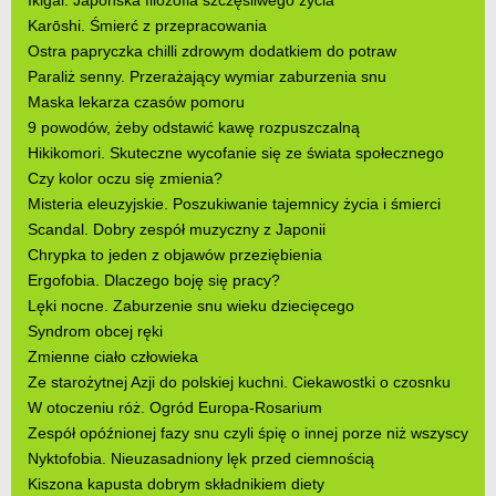
Karōshi. Śmierć z przepracowania
Ostra papryczka chilli zdrowym dodatkiem do potraw
Paraliż senny. Przerażający wymiar zaburzenia snu
Maska lekarza czasów pomoru
9 powodów, żeby odstawić kawę rozpuszczalną
Hikikomori. Skuteczne wycofanie się ze świata społecznego
Czy kolor oczu się zmienia?
Misteria eleuzyjskie. Poszukiwanie tajemnicy życia i śmierci
Scandal. Dobry zespół muzyczny z Japonii
Chrypka to jeden z objawów przeziębienia
Ergofobia. Dlaczego boję się pracy?
Lęki nocne. Zaburzenie snu wieku dziecięcego
Syndrom obcej ręki
Zmienne ciało człowieka
Ze starożytnej Azji do polskiej kuchni. Ciekawostki o czosnku
W otoczeniu róż. Ogród Europa-Rosarium
Zespół opóźnionej fazy snu czyli śpię o innej porze niż wszyscy
Nyktofobia. Nieuzasadniony lęk przed ciemnością
Kiszona kapusta dobrym składnikiem diety