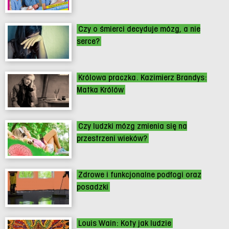
Czy o śmierci decyduje mózg, a nie
serce?
Królowa praczka. Kazimierz Brandys:
Matka Królów
Czy ludzki mózg zmienia się na
przestrzeni wieków?
Zdrowe i funkcjonalne podłogi oraz
posadzki
Louis Wain: Koty jak ludzie