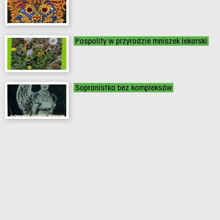
Pospolity w przyrodzie mniszek lekarski
Sopranistka bez kompleksów