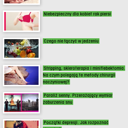
Niebezpieczny dla kobiet rak piersi
Czego nie łączyć w jedzeniu
Stripping, skleroterapia i miniflebektomia.
Na czym polegają te metody chirurgii
naczyniowej?
Paraliż senny. Przerażający wymiar
zaburzenia snu
Początki depresji. Jak rozpoznać