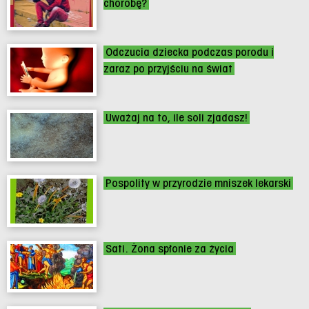
chorobę?
Odczucia dziecka podczas porodu i
zaraz po przyjściu na świat
Uważaj na to, ile soli zjadasz!
Pospolity w przyrodzie mniszek lekarski
Sati. Żona spłonie za życia