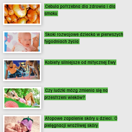
Cebula potrzebna dla zdrowia i dla
smaku
Skoki rozwojowe dziecka w pierwszych
tygodniach życia
Kobiety silniejsze od mitycznej Ewy
Czy ludzki mózg zmienia się na
przestrzeni wieków?
Atopowe zapalenie skóry u dzieci. O
pielęgnacji wrażliwej skóry