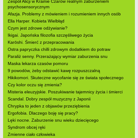
Zespół Alicji w Krainie Czarów realnym zaburzeniem
psychosensorycznym
Afazja. Problemy z mówieniem i rozumieniem innych osób
Ella Harper. Kobieta Wielbłąd
Czym jest zdrowe odżywianie?
Ikigai. Japońska filozofia szczęśliwego życia
Karōshi. Śmierć z przepracowania
Ostra papryczka chilli zdrowym dodatkiem do potraw
Paraliż senny. Przerażający wymiar zaburzenia snu
Maska lekarza czasów pomoru
9 powodów, żeby odstawić kawę rozpuszczalną
Hikikomori. Skuteczne wycofanie się ze świata społecznego
Czy kolor oczu się zmienia?
Misteria eleuzyjskie. Poszukiwanie tajemnicy życia i śmierci
Scandal. Dobry zespół muzyczny z Japonii
Chrypka to jeden z objawów przeziębienia
Ergofobia. Dlaczego boję się pracy?
Lęki nocne. Zaburzenie snu wieku dziecięcego
Syndrom obcej ręki
Zmienne ciało człowieka