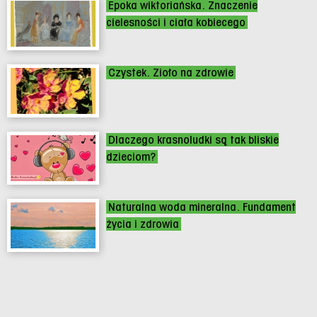
Epoka wiktoriańska. Znaczenie
cielesności i ciała kobiecego
Czystek. Zioło na zdrowie
Dlaczego krasnoludki są tak bliskie
dzieciom?
Naturalna woda mineralna. Fundament
życia i zdrowia