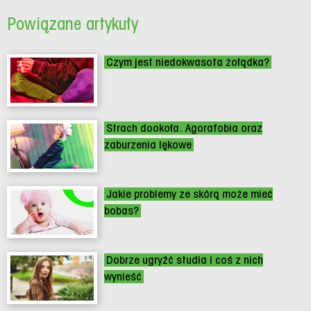
Powiązane artykuły
Czym jest niedokwasota żołądka?
Strach dookoła. Agorafobia oraz
zaburzenia lękowe
Jakie problemy ze skórą może mieć
bobas?
Dobrze ugryźć studia i coś z nich
wynieść