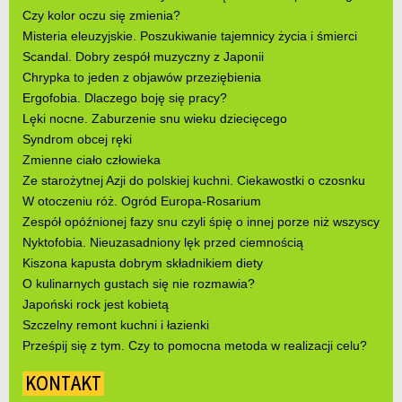
Czy kolor oczu się zmienia?
Misteria eleuzyjskie. Poszukiwanie tajemnicy życia i śmierci
Scandal. Dobry zespół muzyczny z Japonii
Chrypka to jeden z objawów przeziębienia
Ergofobia. Dlaczego boję się pracy?
Lęki nocne. Zaburzenie snu wieku dziecięcego
Syndrom obcej ręki
Zmienne ciało człowieka
Ze starożytnej Azji do polskiej kuchni. Ciekawostki o czosnku
W otoczeniu róż. Ogród Europa-Rosarium
Zespół opóźnionej fazy snu czyli śpię o innej porze niż wszyscy
Nyktofobia. Nieuzasadniony lęk przed ciemnością
Kiszona kapusta dobrym składnikiem diety
O kulinarnych gustach się nie rozmawia?
Japoński rock jest kobietą
Szczelny remont kuchni i łazienki
Prześpij się z tym. Czy to pomocna metoda w realizacji celu?
KONTAKT