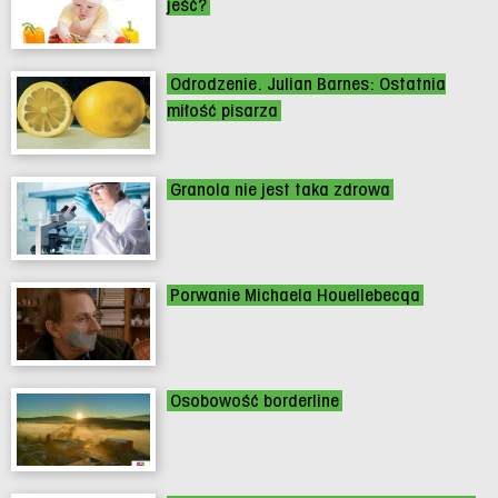
jeść?
Odrodzenie. Julian Barnes: Ostatnia
miłość pisarza
Granola nie jest taka zdrowa
Porwanie Michaela Houellebecqa
Osobowość borderline