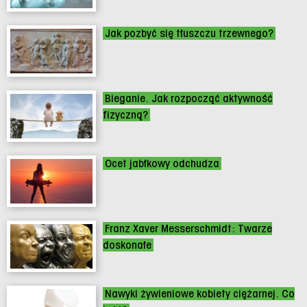
Jak pozbyć się tłuszczu trzewnego?
Bieganie. Jak rozpocząć aktywność
fizyczną?
Ocet jabłkowy odchudza
Franz Xaver Messerschmidt: Twarze
doskonałe
Nawyki żywieniowe kobiety ciężarnej. Co