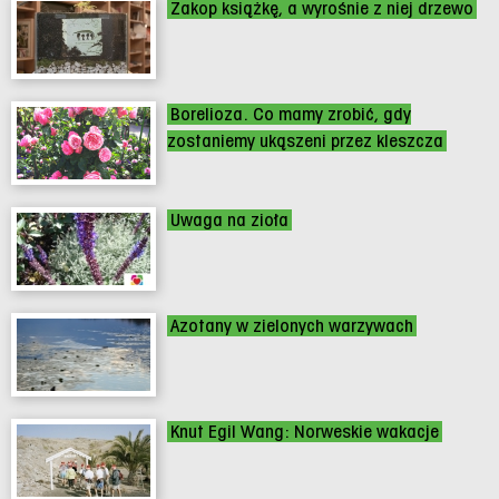
Zakop książkę, a wyrośnie z niej drzewo
Borelioza. Co mamy zrobić, gdy
zostaniemy ukąszeni przez kleszcza
Uwaga na zioła
Azotany w zielonych warzywach
Knut Egil Wang: Norweskie wakacje