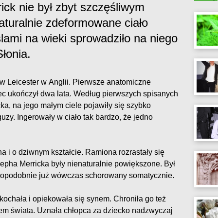
ck nie był zbyt szczęśliwym
aturalnie zdeformowane ciało
lami na wieki sprowadziło na niego
łonia.
 w Leicester w Anglii. Pierwsze anatomiczne
iec ukończył dwa lata. Według pierwszych spisanych
ka, na jego małym ciele pojawiły się szybko
guzy. Ingerowały w ciało tak bardzo, że jedno
a i o dziwnym kształcie. Ramiona rozrastały się
sepha Merricka były nienaturalnie powiększone. Był
dopodobnie już wówczas schorowany somatycznie.
kochała i opiekowała się synem. Chroniła go też
em świata. Uznała chłopca za dziecko nadzwyczaj