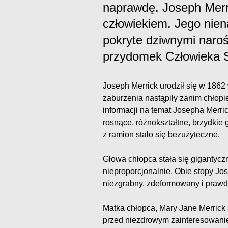
naprawdę. Joseph Merri
człowiekiem. Jego nien
pokryte dziwnymi naroś
przydomek Człowieka S
Joseph Merrick urodził się w 1862
zaburzenia nastąpiły zanim chłop
informacji na temat Josepha Merric
rosnące, różnokształtne, brzydkie 
z ramion stało się bezużyteczne.
Głowa chłopca stała się gigantyczn
nieproporcjonalnie. Obie stopy Jo
niezgrabny, zdeformowany i praw
Matka chłopca, Mary Jane Merrick 
przed niezdrowym zainteresowani