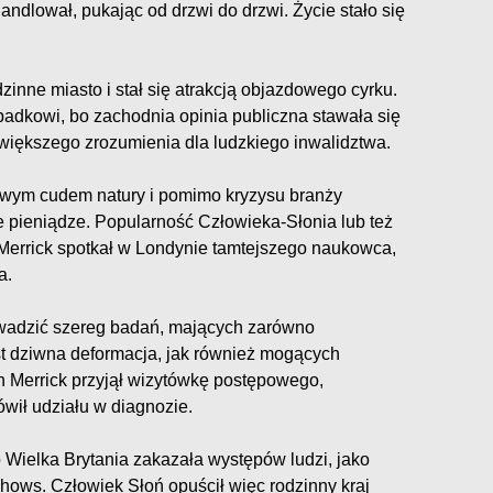
ndlował, pukając od drzwi do drzwi. Życie stało się
inne miasto i stał się atrakcją objazdowego cyrku.
padkowi, bo zachodnia opinia publiczna stawała się
 większego zrozumienia dla ludzkiego inwalidztwa.
iwym cudem natury i pomimo kryzysu branży
 pieniądze. Popularność Człowieka-Słonia lub też
 Merrick spotkał w Londynie tamtejszego naukowca,
a.
owadzić szereg badań, mających zarówno
st dziwna deformacja, jak również mogących
h Merrick przyjął wizytówkę postępowego,
wił udziału w diagnozie.
Wielka Brytania zakazała występów ludzi, jako
hows. Człowiek Słoń opuścił więc rodzinny kraj