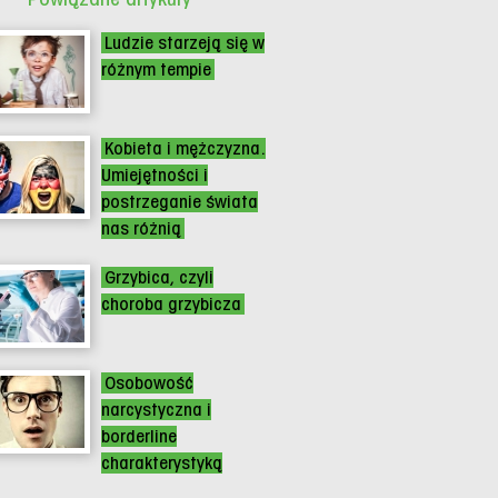
Ludzie starzeją się w
różnym tempie
Kobieta i mężczyzna.
Umiejętności i
postrzeganie świata
nas różnią
Grzybica, czyli
choroba grzybicza
Osobowość
narcystyczna i
borderline
charakterystyką