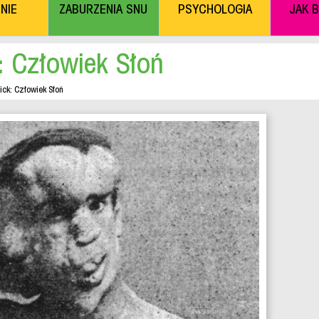
NIE
ZABURZENIA SNU
PSYCHOLOGIA
JAK 
: Człowiek Słoń
ick: Człowiek Słoń