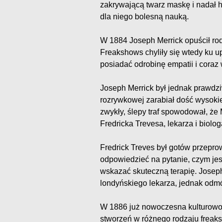
zakrywającą twarz maskę i nadał ha
dla niego bolesną nauką.
W 1884 Joseph Merrick opuścił rodz
Freakshows chyliły się wtedy ku u
posiadać odrobinę empatii i coraz
Joseph Merrick był jednak prawdz
rozrywkowej zarabiał dość wysokie
zwykły, ślepy traf spowodował, że
Fredricka Trevesa, lekarza i biolog
Fredrick Treves był gotów przepr
odpowiedzieć na pytanie, czym je
wskazać skuteczną terapię. Josep
londyńskiego lekarza, jednak odmó
W 1886 już nowoczesna kulturowo 
stworzeń w różnego rodzaju freaks