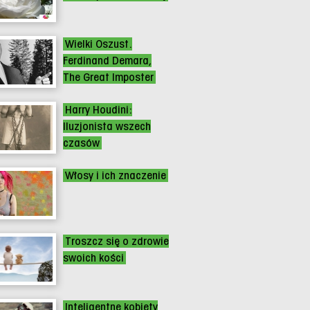
Wielki Oszust.
Ferdinand Demara,
The Great Imposter
Harry Houdini:
Iluzjonista wszech
czasów
Włosy i ich znaczenie
Troszcz się o zdrowie
swoich kości
Inteligentne kobiety