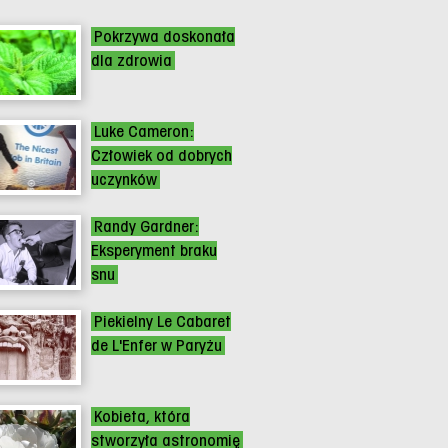
Pokrzywa doskonała
dla zdrowia
Luke Cameron:
Człowiek od dobrych
uczynków
Randy Gardner:
Eksperyment braku
snu
Piekielny Le Cabaret
de L'Enfer w Paryżu
Kobieta, która
stworzyła astronomię