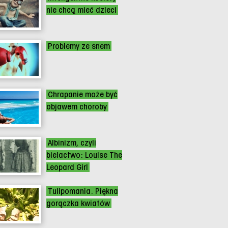
nie chcą mieć dzieci
Problemy ze snem
Chrapanie może być
objawem choroby
Albinizm, czyli
bielactwo: Louise The
Leopard Girl
Tulipomania. Piękna
gorączka kwiatów