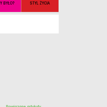
BY BYŁO?
STYL ŻYCIA
Powiązane artykuły