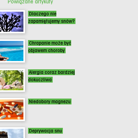
Powiązane artykuły
Dlaczego nie
zapamiętujemy snów?
Chrapanie może być
objawem choroby
Alergia coraz bardziej
dokuczliwa
Niedobory magnezu
Deprywacja snu