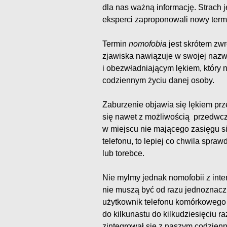
dla nas ważną informację. Strach 
eksperci zaproponowali nowy term
Termin
nomofobia
jest skrótem zw
zjawiska nawiązuje w swojej nazwi
i obezwładniającym lękiem, który 
codziennym życiu danej osoby.
Zaburzenie objawia się lękiem pr
się nawet z możliwością przedwcz
w miejscu nie mającego zasięgu sie
telefonu, to lepiej co chwila spra
lub torebce.
Nie mylmy jednak nomofobii z int
nie muszą być od razu jednoznacz
użytkownik telefonu komórkowego
do kilkunastu do kilkudziesięciu 
zintegrował się z naszym codzien