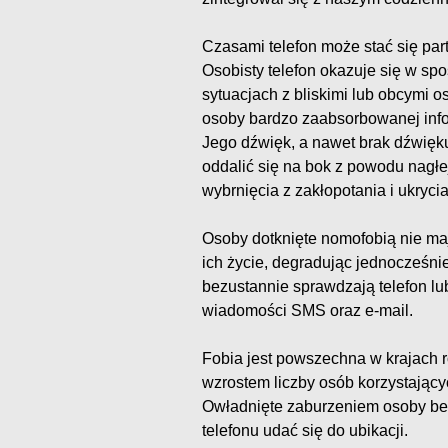
Czasami telefon może stać się pa
Osobisty telefon okazuje się w sp
sytuacjach z bliskimi lub obcymi
osoby bardzo zaabsorbowanej info
Jego dźwięk, a nawet brak dźwięk
oddalić się na bok z powodu nagłe
wybrnięcia z zakłopotania i ukryc
Osoby dotknięte nomofobią nie maj
ich życie, degradując jednocześnie
bezustannie sprawdzają telefon l
wiadomości SMS oraz e-mail.
Fobia jest powszechna w krajach ro
wzrostem liczby osób korzystając
Owładnięte zaburzeniem osoby bezu
telefonu udać się do ubikacji.