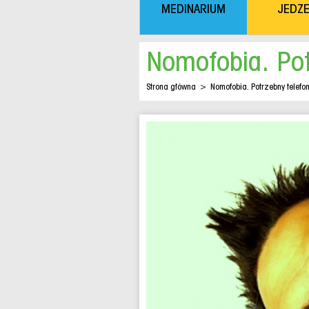
MEDINARIUM
JEDZE
Nomofobia. Po
Strona główna
>
Nomofobia. Potrzebny telefo