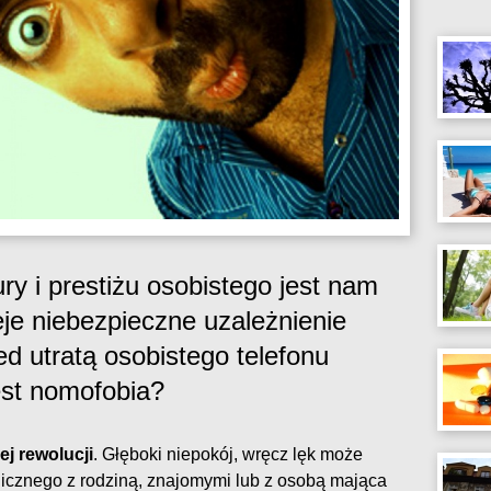
ury i prestiżu osobistego jest nam
eje niebezpieczne uzależnienie
ed utratą osobistego telefonu
st nomofobia?
ej rewolucji
. Głęboki niepokój, wręcz lęk może
onicznego z rodziną, znajomymi lub z osobą mająca