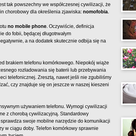
jest tak powszechny we współczesnej cywilizacji, że
in chorobowy dla określenia zjawiska:
nomofobia
.
rotu
no mobile phone
. Oczywiście, definicja
e do fobii, będącej długotrwałym
negatywnie, a na dodatek skutecznie odbija się na
zed brakiem telefonu komórkowego. Niepokój wiąże
esnego rozładowania się baterii lub przebywania
ci telefonicznej. Zresztą, nawet jeśli nie zgubiliśmy
wdzać, czy znajduje się on jeszcze w naszej kieszeni
ensywnym używaniem telefonu. Wymogi cywilizacji
ne z chorobą cywilizacyjną. Standardowy
 sprawdza swoje mobilne narzędzie do komunikacji
razy w ciągu doby. Telefon komórkowy sprawnie
nym życiem.