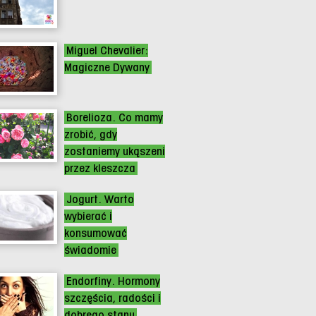
Miguel Chevalier:
Magiczne Dywany
Borelioza. Co mamy
zrobić, gdy
zostaniemy ukąszeni
przez kleszcza
Jogurt. Warto
wybierać i
konsumować
świadomie
Endorfiny. Hormony
szczęścia, radości i
dobrego stanu