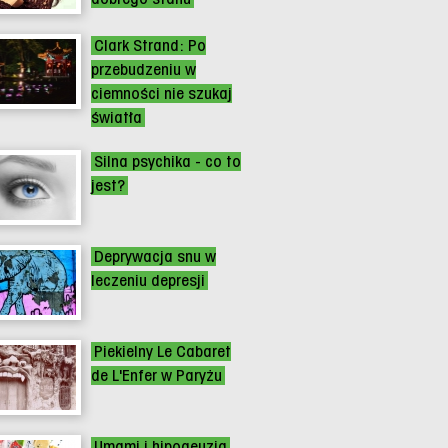
Clark Strand: Po
przebudzeniu w
ciemności nie szukaj
światła
Silna psychika - co to
jest?
Deprywacja snu w
leczeniu depresji
Piekielny Le Cabaret
de L'Enfer w Paryżu
Umami i hipogeuzja