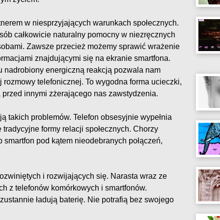
rtnerem w niesprzyjających warunkach społecznych.
osób całkowicie naturalny pomocny w niezręcznych
 osobami. Zawsze przecież możemy sprawić wrażenie
rmacjami znajdującymi się na ekranie smartfona.
u nadrobiony energiczną reakcją pozwala nam
j rozmowy telefonicznej. To wygodna forma ucieczki,
ia przed innymi zżerającego nas zawstydzenia.
ą takich problemów. Telefon obsesyjnie wypełnia
 tradycyjne formy relacji społecznych. Chorzy
ub smartfon pod kątem nieodebranych połączeń,
zwiniętych i rozwijających się. Narasta wraz ze
ych z telefonów komórkowych i smartfonów.
stannie ładują baterię. Nie potrafią bez swojego