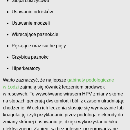
Stopa cukrzycowa
Usuwanie odcisków
Usuwanie modzeli
Wkręcające paznokcie
Pękające oraz suche pięty
Grzybica paznokci
Hiperkeratozy
Warto zaznaczyć, że najlepsze
gabinety podologiczne
w Łodzi
zajmują się również leczeniem brodawek
wirusowych. Te wywoływane wirusem HPV zmiany skórne
na stopach generują dyskomfort i ból, z czasem utrudniając
chodzenie. W celu ich leczenia stosuje się wymrażanie lub
koagulację czyli przykładaniu przez podologa elektrody do
zmiany skórnej i usuwaniu jej dzięki wykorzystaniu łuku
elektrycznego. Zabiegi są bezbolesne, przeprowadzane