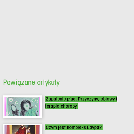
Powiązane artykuły
Zapalenie płuc. Przyczyny, objawy i
terapia choroby
Czym jest kompleks Edypa?