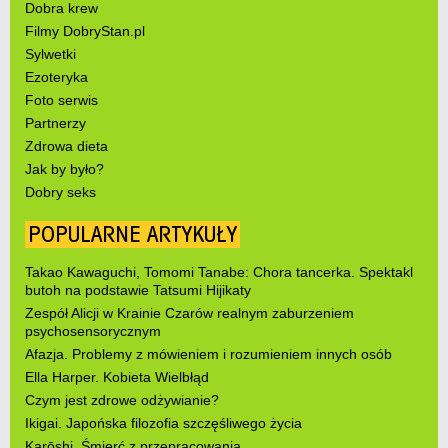
Dobra krew
Filmy DobryStan.pl
Sylwetki
Ezoteryka
Foto serwis
Partnerzy
Zdrowa dieta
Jak by było?
Dobry seks
POPULARNE ARTYKUŁY
Takao Kawaguchi, Tomomi Tanabe: Chora tancerka. Spektakl
butoh na podstawie Tatsumi Hijikaty
Zespół Alicji w Krainie Czarów realnym zaburzeniem
psychosensorycznym
Afazja. Problemy z mówieniem i rozumieniem innych osób
Ella Harper. Kobieta Wielbłąd
Czym jest zdrowe odżywianie?
Ikigai. Japońska filozofia szczęśliwego życia
Karōshi. Śmierć z przepracowania