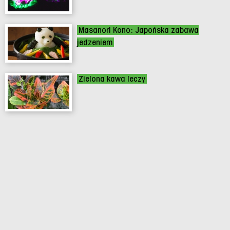
Masanori Kono: Japońska zabawa
jedzeniem
Zielona kawa leczy