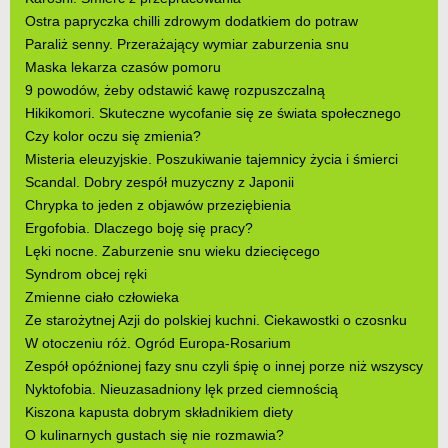
Ostra papryczka chilli zdrowym dodatkiem do potraw
Paraliż senny. Przerażający wymiar zaburzenia snu
Maska lekarza czasów pomoru
9 powodów, żeby odstawić kawę rozpuszczalną
Hikikomori. Skuteczne wycofanie się ze świata społecznego
Czy kolor oczu się zmienia?
Misteria eleuzyjskie. Poszukiwanie tajemnicy życia i śmierci
Scandal. Dobry zespół muzyczny z Japonii
Chrypka to jeden z objawów przeziębienia
Ergofobia. Dlaczego boję się pracy?
Lęki nocne. Zaburzenie snu wieku dziecięcego
Syndrom obcej ręki
Zmienne ciało człowieka
Ze starożytnej Azji do polskiej kuchni. Ciekawostki o czosnku
W otoczeniu róż. Ogród Europa-Rosarium
Zespół opóźnionej fazy snu czyli śpię o innej porze niż wszyscy
Nyktofobia. Nieuzasadniony lęk przed ciemnością
Kiszona kapusta dobrym składnikiem diety
O kulinarnych gustach się nie rozmawia?