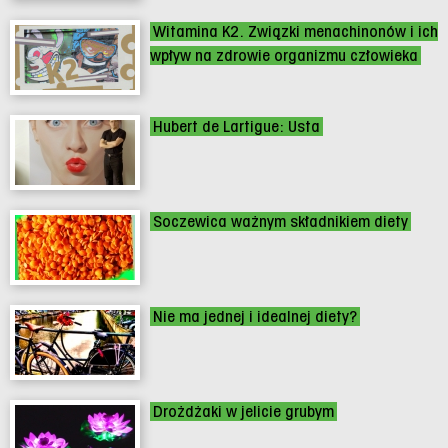
Witamina K2. Związki menachinonów i ich
wpływ na zdrowie organizmu człowieka
Hubert de Lartigue: Usta
Soczewica ważnym składnikiem diety
Nie ma jednej i idealnej diety?
Drożdżaki w jelicie grubym