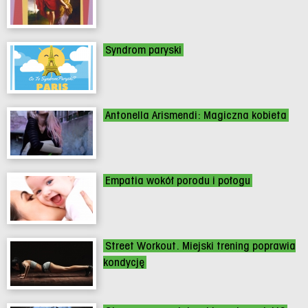
Syndrom paryski
Antonella Arismendi: Magiczna kobieta
Empatia wokół porodu i połogu
Street Workout. Miejski trening poprawia
kondycję