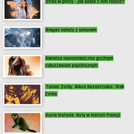
Stres w pracy - jak sobie z nim radzić?
Biegać należy z umiarem
Nerwica neurasteniczna groźnym
zaburzeniem psychicznym
Taniec Zorby. Nikos Kazantzakis: Grek
Zorba
Kocie historie: Koty w historii Francji