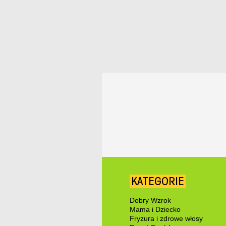
KATEGORIE
Dobry Wzrok
Mama i Dziecko
Fryzura i zdrowe włosy