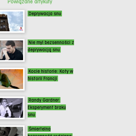
Powiązane artykuły
Deprywacja snu
Nie myl bezsenności z
deprywacją snu
Kocie historie: Koty w
historii Francji
Randy Gardner:
Eksperyment braku
snu
Śmiertelna