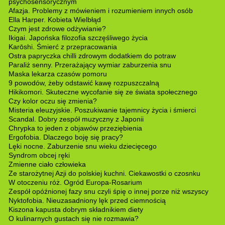
psychosensorycznym
Afazja. Problemy z mówieniem i rozumieniem innych osób
Ella Harper. Kobieta Wielbłąd
Czym jest zdrowe odżywianie?
Ikigai. Japońska filozofia szczęśliwego życia
Karōshi. Śmierć z przepracowania
Ostra papryczka chilli zdrowym dodatkiem do potraw
Paraliż senny. Przerażający wymiar zaburzenia snu
Maska lekarza czasów pomoru
9 powodów, żeby odstawić kawę rozpuszczalną
Hikikomori. Skuteczne wycofanie się ze świata społecznego
Czy kolor oczu się zmienia?
Misteria eleuzyjskie. Poszukiwanie tajemnicy życia i śmierci
Scandal. Dobry zespół muzyczny z Japonii
Chrypka to jeden z objawów przeziębienia
Ergofobia. Dlaczego boję się pracy?
Lęki nocne. Zaburzenie snu wieku dziecięcego
Syndrom obcej ręki
Zmienne ciało człowieka
Ze starożytnej Azji do polskiej kuchni. Ciekawostki o czosnku
W otoczeniu róż. Ogród Europa-Rosarium
Zespół opóźnionej fazy snu czyli śpię o innej porze niż wszyscy
Nyktofobia. Nieuzasadniony lęk przed ciemnością
Kiszona kapusta dobrym składnikiem diety
O kulinarnych gustach się nie rozmawia?