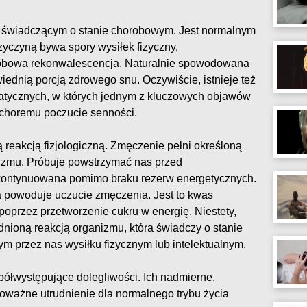
m świadczącym o stanie chorobowym. Jest normalnym
zyczyną bywa spory wysiłek fizyczny,
robowa rekonwalescencja. Naturalnie spowodowana
ednią porcją zdrowego snu. Oczywiście, istnieje też
atycznych, w których jednym z kluczowych objawów
 choremu poczucie senności.
 reakcją fizjologiczną. Zmęczenie pełni określoną
izmu. Próbuje powstrzymać nas przed
 kontynuowana pomimo braku rezerw energetycznych.
a powoduje uczucie zmęczenia. Jest to kwas
oprzez przetworzenie cukru w energię. Niestety,
nioną reakcją organizmu, która świadczy o stanie
 przez nas wysiłku fizycznym lub intelektualnym.
półwystępujące dolegliwości. Ich nadmierne,
ważne utrudnienie dla normalnego trybu życia