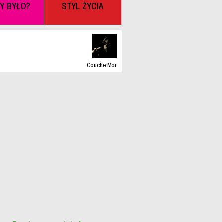
BY BYŁO?
STYL ŻYCIA
Cauche Mar