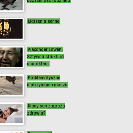
bezsenność rodzinna
Marzenia senne
Alexander Lowen:
Sztywna struktura
charakteru
Problematyczne
nietrzymanie moczu
Kiedy sen zagraża
zdrowiu?