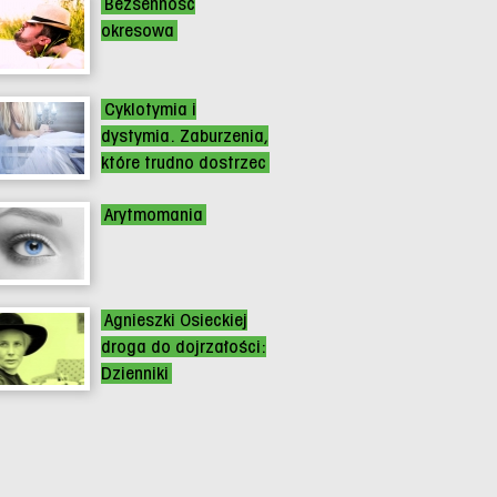
Bezsenność
okresowa
Cyklotymia i
dystymia. Zaburzenia,
które trudno dostrzec
Arytmomania
Agnieszki Osieckiej
droga do dojrzałości:
Dzienniki