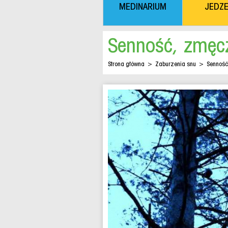
MEDINARIUM
JEDZE
Senność, zmęcz
Strona główna
>
Zaburzenia snu
>
Senność