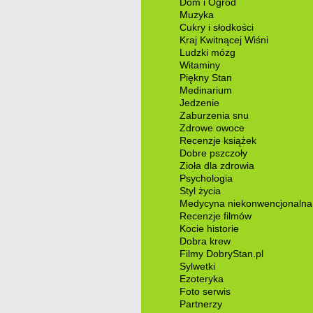
Dom i Ogród
Muzyka
Cukry i słodkości
Kraj Kwitnącej Wiśni
Ludzki mózg
Witaminy
Piękny Stan
Medinarium
Jedzenie
Zaburzenia snu
Zdrowe owoce
Recenzje książek
Dobre pszczoły
Zioła dla zdrowia
Psychologia
Styl życia
Medycyna niekonwencjonalna
Recenzje filmów
Kocie historie
Dobra krew
Filmy DobryStan.pl
Sylwetki
Ezoteryka
Foto serwis
Partnerzy