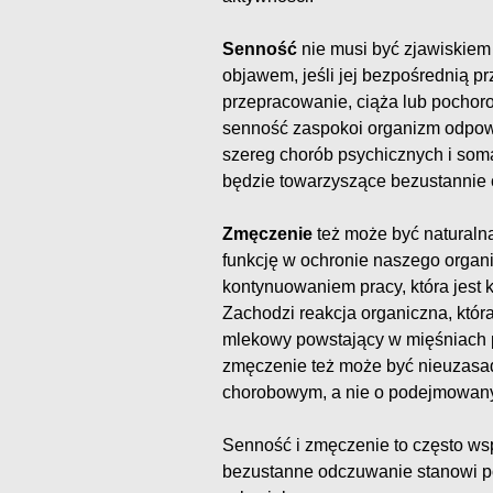
Senność
nie musi być zjawiskie
objawem, jeśli jej bezpośrednią pr
przepracowanie, ciąża lub pocho
senność zaspokoi organizm odpowi
szereg chorób psychicznych i som
będzie towarzyszące bezustannie
Zmęczenie
też może być naturalną
funkcję w ochronie naszego organ
kontynuowaniem pracy, która jest
Zachodzi reakcja organiczna, któr
mlekowy powstający w mięśniach p
zmęczenie też może być nieuzasad
chorobowym, a nie o podejmowanym
Senność i zmęczenie to często ws
bezustanne odczuwanie stanowi po