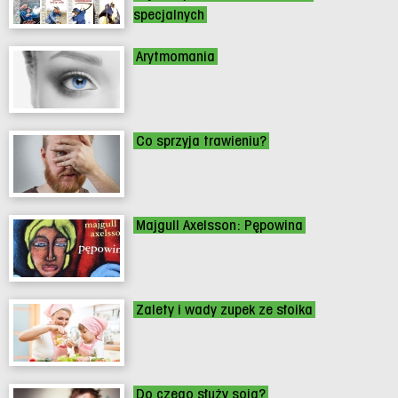
specjalnych
Arytmomania
Co sprzyja trawieniu?
Majgull Axelsson: Pępowina
Zalety i wady zupek ze słoika
Do czego służy soja?