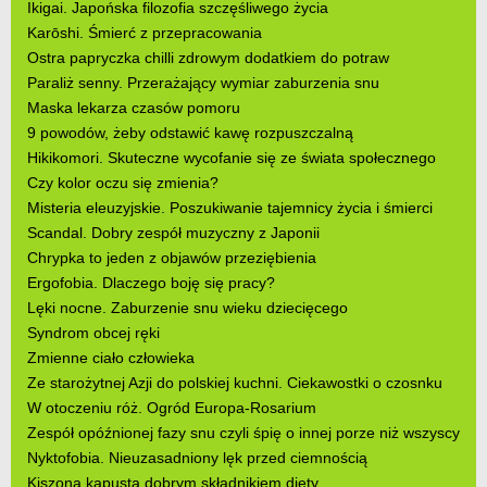
Ikigai. Japońska filozofia szczęśliwego życia
Karōshi. Śmierć z przepracowania
Ostra papryczka chilli zdrowym dodatkiem do potraw
Paraliż senny. Przerażający wymiar zaburzenia snu
Maska lekarza czasów pomoru
9 powodów, żeby odstawić kawę rozpuszczalną
Hikikomori. Skuteczne wycofanie się ze świata społecznego
Czy kolor oczu się zmienia?
Misteria eleuzyjskie. Poszukiwanie tajemnicy życia i śmierci
Scandal. Dobry zespół muzyczny z Japonii
Chrypka to jeden z objawów przeziębienia
Ergofobia. Dlaczego boję się pracy?
Lęki nocne. Zaburzenie snu wieku dziecięcego
Syndrom obcej ręki
Zmienne ciało człowieka
Ze starożytnej Azji do polskiej kuchni. Ciekawostki o czosnku
W otoczeniu róż. Ogród Europa-Rosarium
Zespół opóźnionej fazy snu czyli śpię o innej porze niż wszyscy
Nyktofobia. Nieuzasadniony lęk przed ciemnością
Kiszona kapusta dobrym składnikiem diety