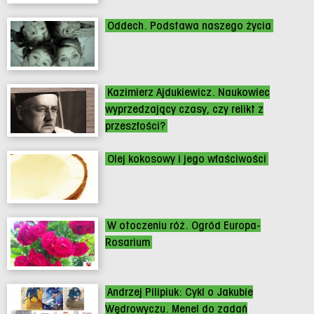
Oddech. Podstawa naszego życia
Kazimierz Ajdukiewicz. Naukowiec
wyprzedzający czasy, czy relikt z
przeszłości?
Olej kokosowy i jego właściwości
W otoczeniu róż. Ogród Europa-
Rosarium
Andrzej Pilipiuk: Cykl o Jakubie
Wędrowyczu. Menel do zadań