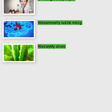
Niesamowity ludzki mózg
Niezwykły aloes