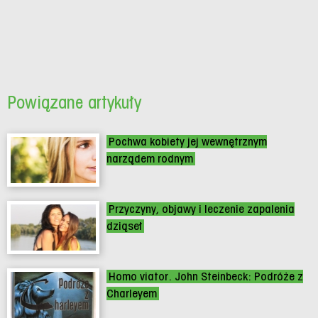
Powiązane artykuły
Pochwa kobiety jej wewnętrznym
narządem rodnym
Przyczyny, objawy i leczenie zapalenia
dziąseł
Homo viator. John Steinbeck: Podróże z
Charleyem