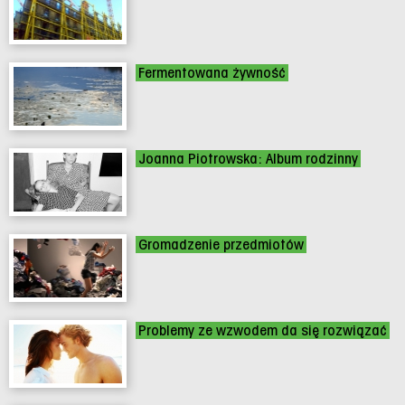
Fermentowana żywność
Joanna Piotrowska: Album rodzinny
Gromadzenie przedmiotów
Problemy ze wzwodem da się rozwiązać