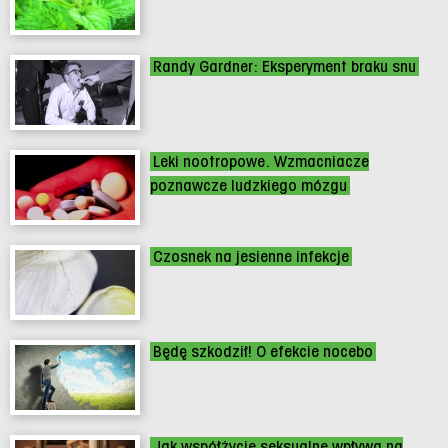
Randy Gardner: Eksperyment braku snu
Leki nootropowe. Wzmacniacze
poznawcze ludzkiego mózgu
Czosnek na jesienne infekcje
Będę szkodził! O efekcie nocebo
Jak współżycie seksualne wpływa na