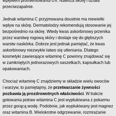
wpływem promieniowania UV. Nawilża skórę i działa
przeciwzapalnie.
Jednak witamina C przyjmowana doustnie ma niewielki
wpływ na skórę. Dermatolodzy rekomendują stosowanie jej
bezpośrednio na skórę. Wtedy kwas askorbinowy przenika
przez warstwę rogową skóry i dostaje się do głębszych
warstw naskórka. Dobrze jest jednak pamiętać, że kwas
askorbinowy niezwykle łatwo się utleniania. Dlatego
kosmetyki zawierające witaminę C powinny znajdować się
w zamkniętych jednorazowych saszetkach, kapsułkach lub
opakowaniach.
Chociaż witaminę C znajdziemy w składzie wielu owoców
i warzyw, to pamiętajmy, że
przetwarzanie żywności
pozbawia ją prozdrowotnych właściwości
. W trakcie
gotowania potraw witamina C jest wypłukiwana z pokarmu
przez gorącą wodę. Podobnie, jak wypłukiwany jest magnez
oraz witamina B. Wielokrotne odgrzewanie, rozmrażanie