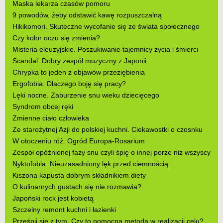
Maska lekarza czasów pomoru
9 powodów, żeby odstawić kawę rozpuszczalną
Hikikomori. Skuteczne wycofanie się ze świata społecznego
Czy kolor oczu się zmienia?
Misteria eleuzyjskie. Poszukiwanie tajemnicy życia i śmierci
Scandal. Dobry zespół muzyczny z Japonii
Chrypka to jeden z objawów przeziębienia
Ergofobia. Dlaczego boję się pracy?
Lęki nocne. Zaburzenie snu wieku dziecięcego
Syndrom obcej ręki
Zmienne ciało człowieka
Ze starożytnej Azji do polskiej kuchni. Ciekawostki o czosnku
W otoczeniu róż. Ogród Europa-Rosarium
Zespół opóźnionej fazy snu czyli śpię o innej porze niż wszyscy
Nyktofobia. Nieuzasadniony lęk przed ciemnością
Kiszona kapusta dobrym składnikiem diety
O kulinarnych gustach się nie rozmawia?
Japoński rock jest kobietą
Szczelny remont kuchni i łazienki
Prześpij się z tym. Czy to pomocna metoda w realizacji celu?