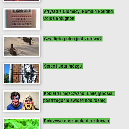
Artysta z Clamecy. Romain Rolland:
Colas Breugnon
Czy dieta paleo jest zdrowa?
Serce i udar mózgu
Kobieta i mężczyzna. Umiejętności i
postrzeganie świata nas różnią
Pokrzywa doskonała dla zdrowia