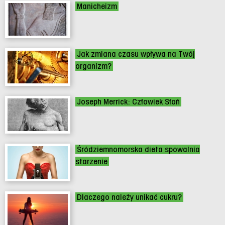
Manicheizm
Jak zmiana czasu wpływa na Twój
organizm?
Joseph Merrick: Człowiek Słoń
Śródziemnomorska dieta spowalnia
starzenie
Dlaczego należy unikać cukru?