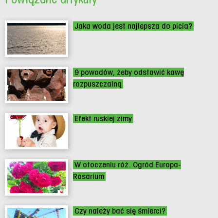
Jaka woda jest najlepsza do picia?
9 powodów, żeby odstawić kawę
rozpuszczalną
Efekt ruskiej zimy
W otoczeniu róż. Ogród Europa-
Rosarium
Czy należy bać się śmierci?