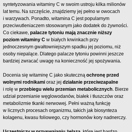
syntetyzowania witaminy C w swoim ustroju kilka milionów
lat temu. Na szczęście, znajdziemy jej pełno w owocach
i warzywach. Ponadto, witamina C jest popularnym
przeciwutleniaczem stosowanym jako dodatek do żywności.
Co ciekawe,
palacze tytoniu mają znacznie niższy
poziom witaminy C
w białych krwinkach przy
jednoczesnym gwałtowniejszym spadku jej poziomu, niż
osoby niepalące. Dlatego palacze tytoniu powinni jeszcze
bardziej zwracać uwagę na konieczność jej spożywania.
Docenia się witaminę C jako skuteczną
ochronę przed
wolnymi rodnikami
oraz jej
działanie przeciwzapalne
i rolę w
przebiegu wielu przemian metabolicznych
. Bierze
udział przemianie węglowodanów, białek i tłuszczów oraz
metabolizmie tkanki nerwowej. Pełni ważną funkcję
w licznych procesach organizmu, takich jak biosynteza
kolagenu, kwasu foliowego, czy hormonów kory nadnerczy.
Uczestniczy w przyswajaniu żelaza
, które jest bardzo