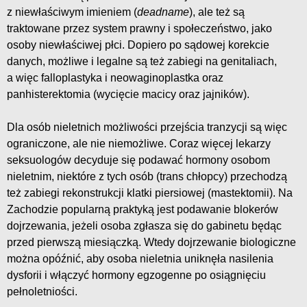
z niewłaściwym imieniem (
deadname
), ale też są
traktowane przez system prawny i społeczeństwo, jako
osoby niewłaściwej płci. Dopiero po sądowej korekcie
danych, możliwe i legalne są też zabiegi na genitaliach,
a więc falloplastyka i neowaginoplastka oraz
panhisterektomia (wycięcie macicy oraz jajników).
Dla osób nieletnich możliwości przejścia tranzycji są więc
ograniczone, ale nie niemożliwe. Coraz więcej lekarzy
seksuologów decyduje się podawać hormony osobom
nieletnim, niektóre z tych osób (trans chłopcy) przechodzą
też zabiegi rekonstrukcji klatki piersiowej (mastektomii). Na
Zachodzie popularną praktyką jest podawanie blokerów
dojrzewania, jeżeli osoba zgłasza się do gabinetu będąc
przed pierwszą miesiączką. Wtedy dojrzewanie biologiczne
można opóźnić, aby osoba nieletnia uniknęła nasilenia
dysforii i włączyć hormony egzogenne po osiągnięciu
pełnoletniości.