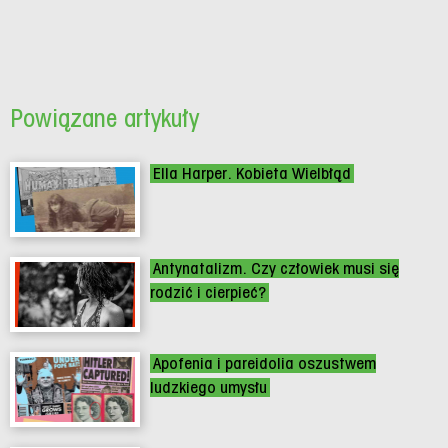
Powiązane artykuły
Ella Harper. Kobieta Wielbłąd
Antynatalizm. Czy człowiek musi się
rodzić i cierpieć?
Apofenia i pareidolia oszustwem
ludzkiego umysłu