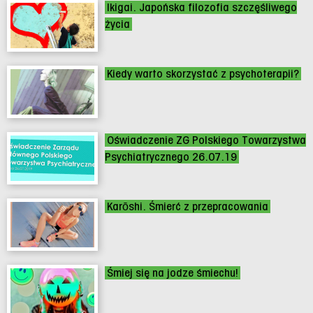
Ikigai. Japońska filozofia szczęśliwego
życia
Kiedy warto skorzystać z psychoterapii?
Oświadczenie ZG Polskiego Towarzystwa
Psychiatrycznego 26.07.19
Karōshi. Śmierć z przepracowania
Śmiej się na jodze śmiechu!