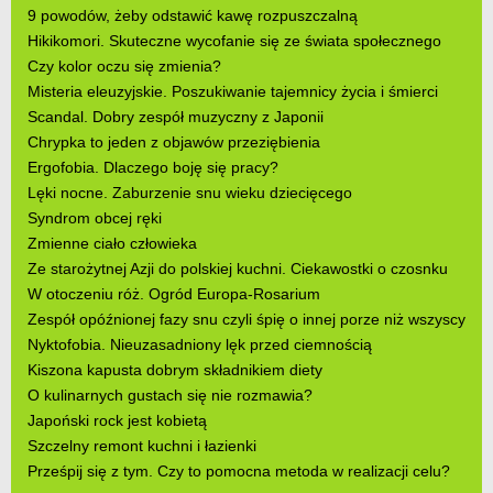
9 powodów, żeby odstawić kawę rozpuszczalną
Hikikomori. Skuteczne wycofanie się ze świata społecznego
Czy kolor oczu się zmienia?
Misteria eleuzyjskie. Poszukiwanie tajemnicy życia i śmierci
Scandal. Dobry zespół muzyczny z Japonii
Chrypka to jeden z objawów przeziębienia
Ergofobia. Dlaczego boję się pracy?
Lęki nocne. Zaburzenie snu wieku dziecięcego
Syndrom obcej ręki
Zmienne ciało człowieka
Ze starożytnej Azji do polskiej kuchni. Ciekawostki o czosnku
W otoczeniu róż. Ogród Europa-Rosarium
Zespół opóźnionej fazy snu czyli śpię o innej porze niż wszyscy
Nyktofobia. Nieuzasadniony lęk przed ciemnością
Kiszona kapusta dobrym składnikiem diety
O kulinarnych gustach się nie rozmawia?
Japoński rock jest kobietą
Szczelny remont kuchni i łazienki
Prześpij się z tym. Czy to pomocna metoda w realizacji celu?