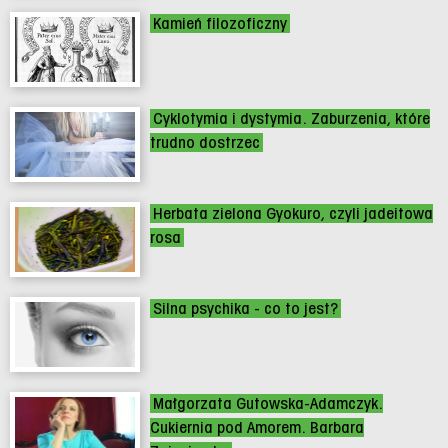
Kamień filozoficzny
Cyklotymia i dystymia. Zaburzenia, które
trudno dostrzec
Herbata zielona Gyokuro, czyli jadeitowa
rosa
Silna psychika - co to jest?
Małgorzata Gutowska-Adamczyk.
Cukiernia pod Amorem. Barbara