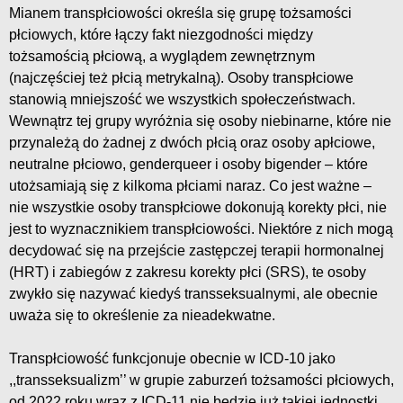
Mianem transpłciowości określa się grupę tożsamości
płciowych, które łączy fakt niezgodności między
tożsamością płciową, a wyglądem zewnętrznym
(najczęściej też płcią metrykalną). Osoby transpłciowe
stanowią mniejszość we wszystkich społeczeństwach.
Wewnątrz tej grupy wyróżnia się osoby niebinarne, które nie
przynależą do żadnej z dwóch płcią oraz osoby apłciowe,
neutralne płciowo, genderqueer i osoby bigender – które
utożsamiają się z kilkoma płciami naraz. Co jest ważne –
nie wszystkie osoby transpłciowe dokonują korekty płci, nie
jest to wyznacznikiem transpłciowości. Niektóre z nich mogą
decydować się na przejście zastępczej terapii hormonalnej
(HRT) i zabiegów z zakresu korekty płci (SRS), te osoby
zwykło się nazywać kiedyś transseksualnymi, ale obecnie
uważa się to określenie za nieadekwatne.
Transpłciowość funkcjonuje obecnie w ICD-10 jako
,,transseksualizm’’ w grupie zaburzeń tożsamości płciowych,
od 2022 roku wraz z ICD-11 nie będzie już takiej jednostki.