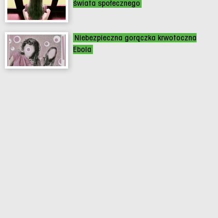
świata społecznego
Niebezpieczna gorączka krwotoczna
Ebola