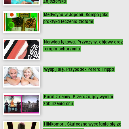
Zajezierska
Medycyna w Japonii. Kampō jako
praktyka leczenia ziołami
Nerwica lękowa. Przyczyny, objawy oraz
terapia schorzenia
Wyśpij się. Przypadek Petera Trippa
Paraliż senny. Przerażający wymiar
zaburzenia snu
Hikikomori. Skuteczne wycofanie się ze