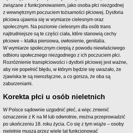
związane z funkcjonowaniem, jako osoba płci niezgodnej
z wewnętrznym poczuciem tożsamości płciowej. Dysforia
płciowa ujawnia się w wymiarze cielesnym oraz
społecznym. Na poziomie cielesnym dla osób trans
najtrudniejsze są te części ciała, które stanowią cechy
płciowe – klatka piersiowa, owłosienie, genitalia.
W wymiarze społecznym cierpią z powodu niewłaściwego
odbioru społecznego niezgodnego z ich poczuciem płci.
Rozróżnienie transpłciowości i dysforii płciowej jest ważne,
aby nie popełnić błędu, w którym będzie się uważało, że
zjawiska te są nierozłączne, a co gorsza, że oba są
zaburzeniami.
Korekta płci u osób nieletnich
W Polsce sądownie uzgodnić płeć, a więc zmienić
oznaczenie z K na M lub odwrotnie, można przeprowadzić
po ukończeniu 18. roku życia. Co się z tym wiąże – osoby
nieletnie muszą przez wiele lat funkcjonować