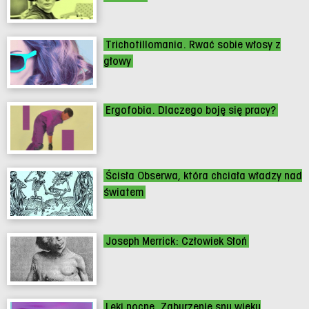
Trichotillomania. Rwać sobie włosy z
głowy
Ergofobia. Dlaczego boję się pracy?
Ścisła Obserwa, która chciała władzy nad
światem
Joseph Merrick: Człowiek Słoń
Lęki nocne. Zaburzenie snu wieku