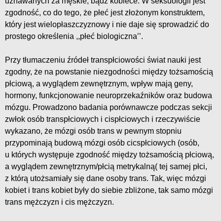
uznawanych za męskie, bądź kobiece. W seksuologii jest
zgodność, co do tego, że płeć jest złożonym konstruktem,
który jest wielopłaszczyznowy i nie daje się sprowadzić do
prostego określenia ,,płeć biologiczna’’.
Przy tłumaczeniu źródeł transpłciowości świat nauki jest
zgodny, że na powstanie niezgodności między tożsamością
płciową, a wyglądem zewnętrznym, wpływ mają geny,
hormony, funkcjonowanie neuroprzekaźników oraz budowa
mózgu. Prowadzono badania porównawcze podczas sekcji
zwłok osób transpłciowych i cispłciowych i rzeczywiście
wykazano, że mózgi osób trans w pewnym stopniu
przypominają budową mózgi osób cicspłciowych (osób,
u których występuje zgodność między tożsamością płciową,
a wyglądem zewnętrznym/płcią metrykalną( tej samej płci,
z którą utożsamiały się dane osoby trans. Tak, więc mózgi
kobiet i trans kobiet były do siebie zbliżone, tak samo mózgi
trans mężczyzn i cis mężczyzn.