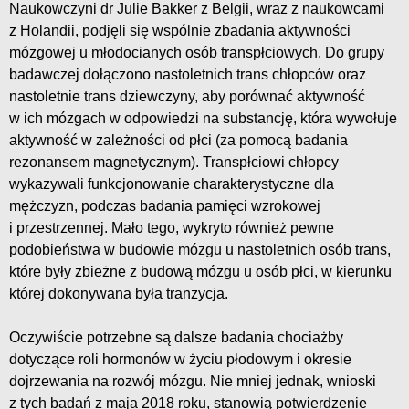
Naukowczyni dr Julie Bakker z Belgii, wraz z naukowcami
z Holandii, podjęli się wspólnie zbadania aktywności
mózgowej u młodocianych osób transpłciowych. Do grupy
badawczej dołączono nastoletnich trans chłopców oraz
nastoletnie trans dziewczyny, aby porównać aktywność
w ich mózgach w odpowiedzi na substancję, która wywołuje
aktywność w zależności od płci (za pomocą badania
rezonansem magnetycznym). Transpłciowi chłopcy
wykazywali funkcjonowanie charakterystyczne dla
mężczyzn, podczas badania pamięci wzrokowej
i przestrzennej. Mało tego, wykryto również pewne
podobieństwa w budowie mózgu u nastoletnich osób trans,
które były zbieżne z budową mózgu u osób płci, w kierunku
której dokonywana była tranzycja.
Oczywiście potrzebne są dalsze badania chociażby
dotyczące roli hormonów w życiu płodowym i okresie
dojrzewania na rozwój mózgu. Nie mniej jednak, wnioski
z tych badań z maja 2018 roku, stanowią potwierdzenie