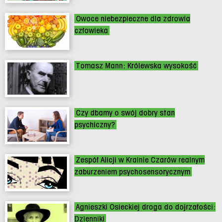
Owoce niebezpieczne dla zdrowia
człowieka
Tomasz Mann: Królewska wysokość
Czy dbamy o swój dobry stan
psychiczny?
Zespół Alicji w Krainie Czarów realnym
zaburzeniem psychosensorycznym
Agnieszki Osieckiej droga do dojrzałości:
Dzienniki