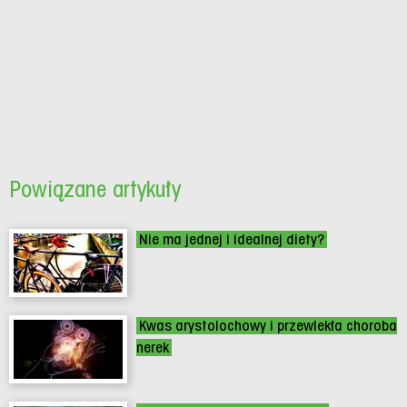
Powiązane artykuły
Nie ma jednej i idealnej diety?
Kwas arystolochowy i przewlekła choroba
nerek