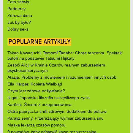
Foto serwis
Partnerzy
Zdrowa dieta
Jak by było?
Dobry seks
POPULARNE ARTYKUŁY
Takao Kawaguchi, Tomomi Tanabe: Chora tancerka. Spektakl
butoh na podstawie Tatsumi Hijikaty
Zespół Alicji w Krainie Czarów realnym zaburzeniem
psychosensorycznym
Afazja. Problemy z mówieniem i rozumieniem innych osób
Ella Harper. Kobieta Wielbłąd
Czym jest zdrowe odżywianie?
Ikigai. Japońska filozofia szczęśliwego życia
Karōshi. Śmierć z przepracowania
Ostra papryczka chilli zdrowym dodatkiem do potraw
Paraliż senny. Przerażający wymiar zaburzenia snu
Maska lekarza czasów pomoru
9 powodów, żeby odstawić kawę rozpuszczalną