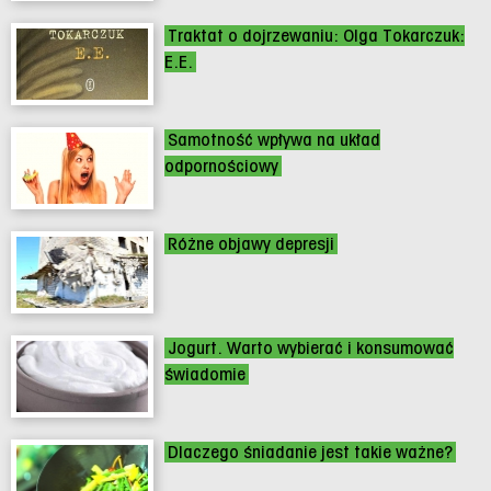
Traktat o dojrzewaniu: Olga Tokarczuk:
E.E.
Samotność wpływa na układ
odpornościowy
Różne objawy depresji
Jogurt. Warto wybierać i konsumować
świadomie
Dlaczego śniadanie jest takie ważne?