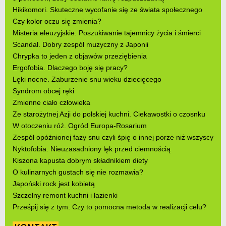
Hikikomori. Skuteczne wycofanie się ze świata społecznego
Czy kolor oczu się zmienia?
Misteria eleuzyjskie. Poszukiwanie tajemnicy życia i śmierci
Scandal. Dobry zespół muzyczny z Japonii
Chrypka to jeden z objawów przeziębienia
Ergofobia. Dlaczego boję się pracy?
Lęki nocne. Zaburzenie snu wieku dziecięcego
Syndrom obcej ręki
Zmienne ciało człowieka
Ze starożytnej Azji do polskiej kuchni. Ciekawostki o czosnku
W otoczeniu róż. Ogród Europa-Rosarium
Zespół opóźnionej fazy snu czyli śpię o innej porze niż wszyscy
Nyktofobia. Nieuzasadniony lęk przed ciemnością
Kiszona kapusta dobrym składnikiem diety
O kulinarnych gustach się nie rozmawia?
Japoński rock jest kobietą
Szczelny remont kuchni i łazienki
Prześpij się z tym. Czy to pomocna metoda w realizacji celu?