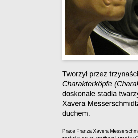
Tworzył przez trzynaści
Charakterköpfe (Chara
doskonałe stadia twar
Xavera Messerschmidt
duchem.
Prace Franza Xavera Messerschmid