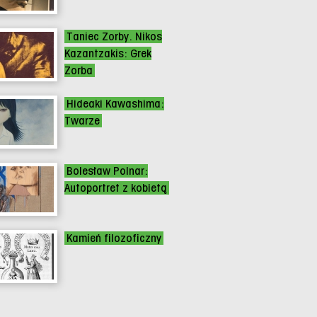
Taniec Zorby. Nikos
Kazantzakis: Grek
Zorba
Hideaki Kawashima:
Twarze
Bolesław Polnar:
Autoportret z kobietą
Kamień filozoficzny