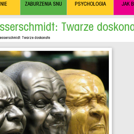
NIE
ZABURZENIA SNU
PSYCHOLOGIA
JAK 
sserschmidt: Twarze doskona
esserschmidt: Twarze doskonałe