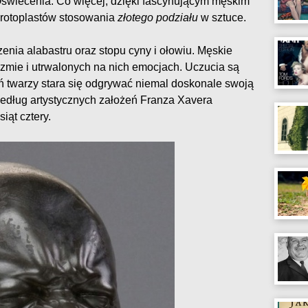
świecenia. Co więcej, dzięki fascynującym męskim
 protoplastów stosowania
złotego podziału
w sztuce.
enia alabastru oraz stopu cyny i ołowiu. Męskie
zmie i utrwalonych na nich emocjach. Uczucia są
ń twarzy stara się odgrywać niemal doskonale swoją
według artystycznych założeń Franza Xavera
ąt cztery.