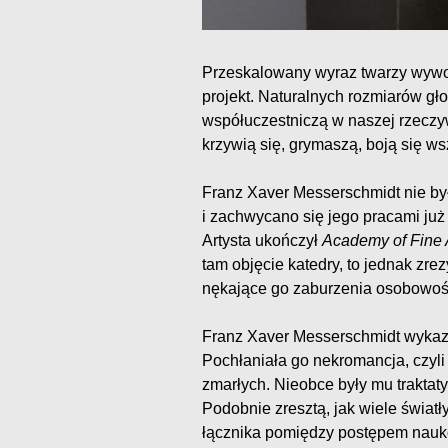
Przeskalowany wyraz twarzy wywo
projekt. Naturalnych rozmiarów gł
współuczestniczą w naszej rzeczywi
krzywią się, grymaszą, boją się ws
Franz Xaver Messerschmidt nie by
i zachwycano się jego pracami już 
Artysta ukończył
Academy of Fine 
tam objęcie katedry, to jednak z
nękające go zaburzenia osobowoś
Franz Xaver Messerschmidt wykazy
Pochłaniała go nekromancja, czyli
zmarłych. Nieobce były mu traktat
Podobnie zresztą, jak wiele światł
łącznika pomiędzy postępem nauko