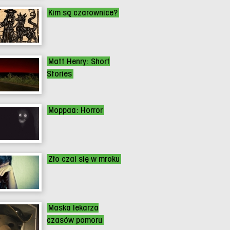
Kim są czarownice?
Matt Henry: Short
Stories
Moppaa: Horror
Zło czai się w mroku
Maska lekarza
czasów pomoru