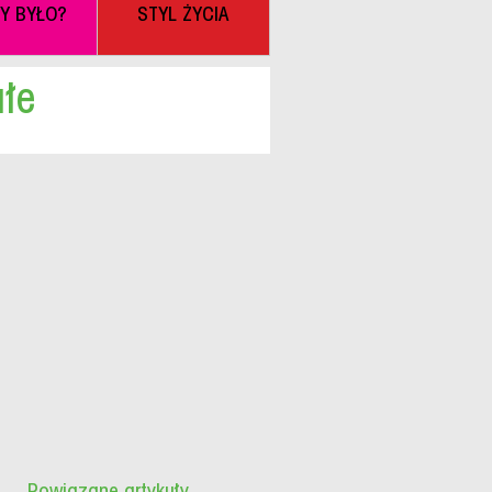
BY BYŁO?
STYL ŻYCIA
łe
Powiązane artykuły