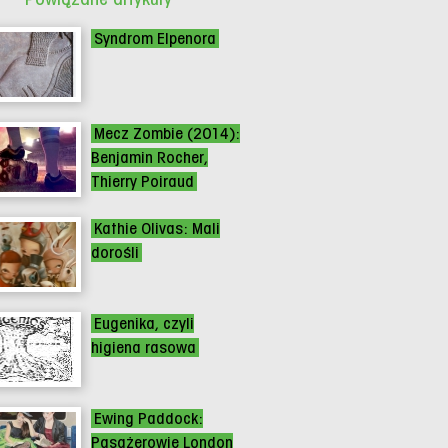
Syndrom Elpenora
Mecz Zombie (2014):
Benjamin Rocher,
Thierry Poiraud
Kathie Olivas: Mali
dorośli
Eugenika, czyli
higiena rasowa
Ewing Paddock:
Pasażerowie London