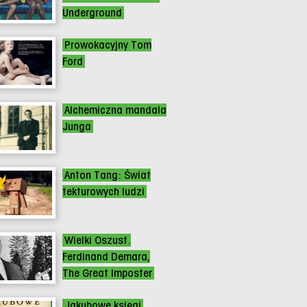
Underground
Prowokacyjny Tom
Ford
Alchemiczna mandala
Junga
Anton Tang: Świat
tekturowych ludzi
Wielki Oszust.
Ferdinand Demara,
The Great Imposter
Jakubowe księgi