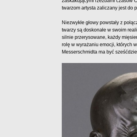
zaskakującymi rzeźbami czasów O
twarzom artysta zaliczany jest do
Niezwykłe głowy powstały z połącz
twarzy są doskonałe w swoim reali
silnie przerysowane, każdy mięsie
rolę w wyrażaniu emocji, których 
Messerschmidta ma być sześćdziesi