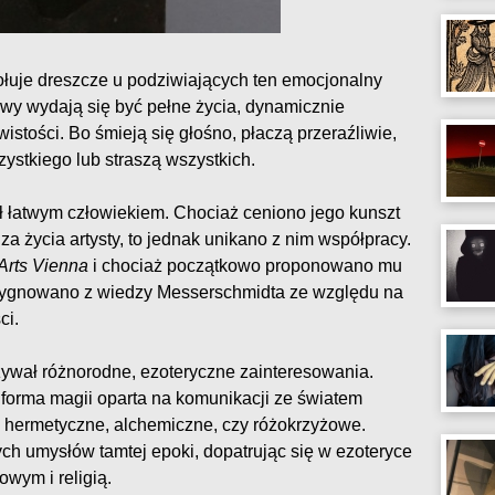
łuje dreszcze u podziwiających ten emocjonalny
owy wydają się być pełne życia, dynamicznie
stości. Bo śmieją się głośno, płaczą przeraźliwie,
zystkiego lub straszą wszystkich.
ł łatwym człowiekiem. Chociaż ceniono jego kunszt
za życia artysty, to jednak unikano z nim współpracy.
Arts Vienna
i chociaż początkowo proponowano mu
rezygnowano z wiedzy Messerschmidta ze względu na
ci.
wał różnorodne, ezoteryczne zainteresowania.
 forma magii oparta na komunikacji ze światem
y hermetyczne, alchemiczne, czy różokrzyżowe.
ych umysłów tamtej epoki, dopatrując się w ezoteryce
wym i religią.