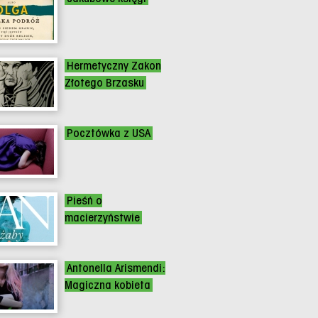
Hermetyczny Zakon
Złotego Brzasku
Pocztówka z USA
Pieśń o
macierzyństwie
Antonella Arismendi:
Magiczna kobieta